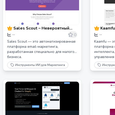
Sales Scout – Невероятный
Kaamfu
Email-маркетинг
рабочу
0
--
--
Sales Scout — это автоматизированная
Kaamfu — э
платформа email-маркетинга,
платформа 
разработанная специально для малого
интеллекта,
бизнеса.
управления
интеграции
Инструменты ИИ для Маркетинга
Инструм
отслеживан
управления
командного