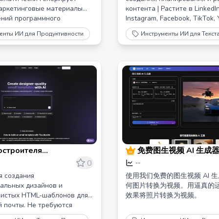
маркетинговые материалы
контента | Растите в LinkedIn
ений программного
Instagram, Facebook, TikTok,
я.
Threads и других.
енты ИИ для Продуктивности
Инструменты ИИ для Текст
остроителя
免费图生视频 AI 生成器
ой почты: Генерируйте
转视频
0
--
ые дизайны с помощью
я создания
使用我们免费的图生视频 AI 
point
альных дизайнов и
何图片转换为视频。用逼真的
чистых HTML-шаблонов для
效果将照片转换为视频。
 почты. Не требуются
граммирования или дизайна.