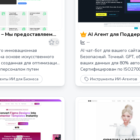
 – Мы предоставляем
AI Агент для Подде
ю силу
Сайтов | Доверяют 
0
--
Компании
то инновационная
AI чат-бот для вашего сайта
на основе искусственного
Безопасный. Точный. GPT, о
 созданная для оптимизации
ваших данных для 80% авто
 персоналом путем
Сертифицирован по ISO2700
 ключевых инструментов для
Доверяют бизнесу Великобр
енты ИИ для Бизнеса
Инструменты ИИ-Агентов
ия эффективности,
2016 года.
 задачами и улучшения
 взаимодействия.