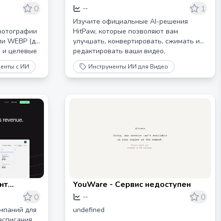
Решения для улучшения видео,
0
1
--
Текст на
фото и аудио с помощью ИИ
Изучите официальные AI-решения
nslator
фотографии
HitPaw, которые позволяют вам
ли WEBP (до
улучшать, конвертировать, сжимать и
е и целевые
редактировать ваши видео,
денные
фотографии и аудиофайлы как
енты с ИИ
Инструменты ИИ для Видео
профессионал. Кроме того, HitPaw
ально
предлагает инновационные
иков,
инструменты для генерации
и,
изображений, изменения голоса и
оязычные
создания AI-аватаров.
материалы.
омощью OCR!
нт
YouWare - Сервис недоступен
ми медиа
0
0
--
мпаний для
undefined
асписания