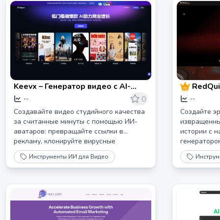
Keevx – Генератор видео с AI-
RedQui
аватарами для электронной
генера
0
--
--
коммерции, маркетинга и
истори
Создавайте видео студийного качества
Создайте эр
обучения
Создав
за считанные минуты с помощью ИИ-
извращенны
аватаров: превращайте ссылки в
истории с 
извращ
рекламу, клонируйте вирусные
генераторо
мгнове
сценарии и переводите на более чем
настраивай
Инструменты ИИ для Видео
Инструм
170 языков с синхронизацией губ.
получайте и
нашим AI ге