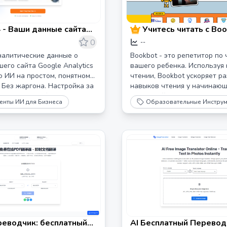
 - Ваши данные сайта
Учитесь читать с Bo
ены простым языком |
ИИ-наставник по чте
0
--
ы Google Analytics на
основанный на науке
налитические данные о
Bookbot - это репетитор по
 ИИ
его сайта Google Analytics
вашего ребенка. Используя 
 ИИ на простом, понятном
чтении, Bookbot ускоряет р
 Без жаргона. Настройка за
навыков чтения у начинаю
ачните свою бесплатную 7-
читателей.
енты ИИ для Бизнеса
Образовательные Инструм
обную версию.
реводчик: бесплатный
AI Бесплатный Перевод