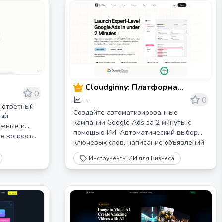
управлять проектами и писать лучше —
всё в одном месте.
Cloudginny: Платформа
0
автоматизации Google Ads на
0
--
й ответный
базе ИИ
Создайте автоматизированные
рый
кампании Google Ads за 2 минуты с
ежные и
помощью ИИ. Автоматический выбор
е вопросы.
ключевых слов, написание объявлений
и оптимизация. 7-дневная бесплатная
Инструменты ИИ для Бизнеса
пробная версия. Не требуется
маркетинговая экспертиза.