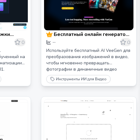
ржки
Бесплатный онлайн генератор
Британские
видео из изображений с ИИ |
0
0
--
VeeGen
.
Используйте бесплатный AI VeeGen для
бученный на
преобразования изображений в видео,
матизации.
чтобы мгновенно превращать
1.
фотографии в динамичные видео
итании с
онлайн, без водяных знаков.
Инструменты ИИ для Видео
Создавайте потрясающие анимации для
TikTok, Instagram, YouTube без каких-
либо навыков.