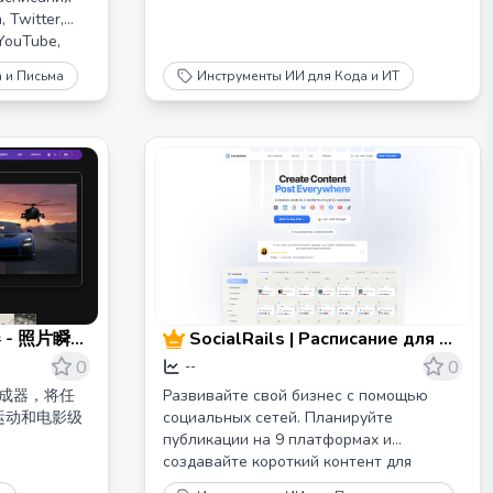
, Twitter,
 YouTube,
а и Письма
Инструменты ИИ для Кода и ИТ
 - 照片瞬间
SocialRails | Расписание для 9
социальных медиа платформ
0
0
--
生成器，将任
Развивайте свой бизнес с помощью
运动和电影级
социальных сетей. Планируйте
публикации на 9 платформах и
создавайте короткий контент для
легкого продвижения вашего продукта.