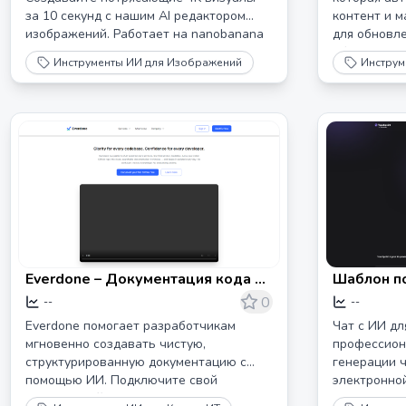
за 10 секунд с нашим AI редактором
контент и 
изображений. Работает на nanobanana
для обновл
2 AI для творческих команд на
обеспечени
Инструменты ИИ для Изображений
Инструм
nanobanapro.com. Без регистрации!
Everdone – Документация кода на
Шаблон п
основе ИИ и автоматизация для
электронн
0
--
--
разработчиков
адаптивн
Everdone помогает разработчикам
Чат с ИИ дл
ИИ | Touch
мгновенно создавать чистую,
профессион
структурированную документацию с
генерации 
помощью ИИ. Подключите свой
электронной
репозиторий GitHub и позвольте
навыки про