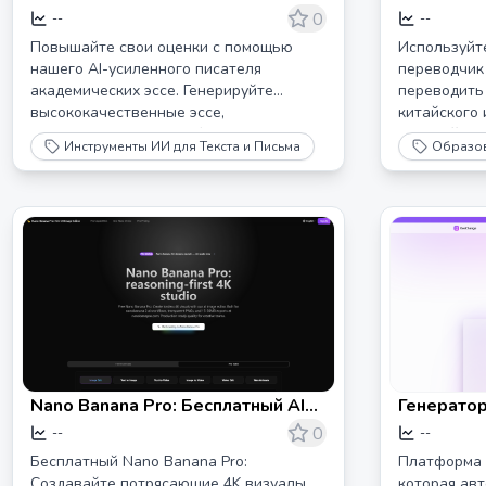
Для Академического
онлайн ин
0
--
--
Превосходства
поддержи
Повышайте свои оценки с помощью
Используйт
языков | 
нашего AI-усиленного писателя
переводчик 
академических эссе. Генерируйте
переводить
переводч
высококачественные эссе,
китайского 
исследовательские работы и отчеты за
целевой язы
Инструменты ИИ для Текста и Письма
Образов
считанные минуты. Доверяют студенты
оригинальн
и исследователи за точность,
поддержка б
оригинальность и готовые к
для бизнес-
цитированию результаты.
статей, тур
документов 
выберите и
скачайте б
специально 
пользовател
трансгранич
образовате
Nano Banana Pro: Бесплатный AI
Генерато
Редактор Изображений - 4K
на основе
0
--
--
Визуализация за 10 секунд
команд | 
Бесплатный Nano Banana Pro:
Платформа 
Создавайте потрясающие 4K визуалы
которая ав