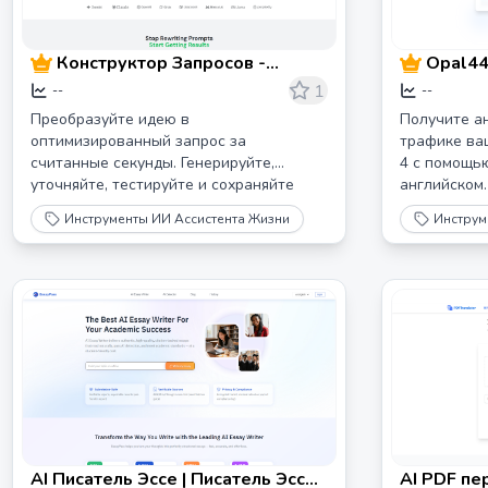
Конструктор Запросов -
Opal44
Генератор Запросов ИИ
объясн
1
--
--
Инсайт
Преобразуйте идею в
Получите а
основе
оптимизированный запрос за
трафике ваш
считанные секунды. Генерируйте,
4 с помощью
уточняйте, тестируйте и сохраняйте
английском.
многоразовые запросы для Gemini,
2 минуты. Н
Инструменты ИИ Ассистента Жизни
Инструм
Claude, ChatGPT и других.
дневную пр
AI Писатель Эссе | Писатель Эссе
AI PDF пе