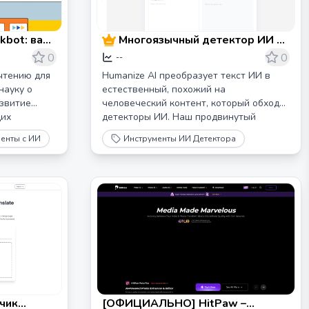
okbot: ваш
Многоязычный детектор ИИ и
нию,
гуманизация ИИ - Cudekai
0
0
--
 о чтении
 чтению для
Humanize AI преобразует текст ИИ в
науку о
естественный, похожий на
азвитие
человеческий контент, который обходит
щих
детекторы ИИ. Наш продвинутый
инструмент по гуманизации ИИ
енты с ИИ
Инструменты ИИ Детектора
гарантирует, что ваше сообщение
останется точным, естественным и
аутентичным. Попробуйте сейчас!
чик
[ОФИЦИАЛЬНО] HitPaw –