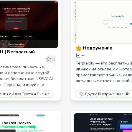
Недоумение
ll | Бесплатный
--
тор эротических
0
Perplexity — это бесплатны
й на основе ИИ -
отические, пикантные,
движок на основе ИИ, кото
айте острые,
е и наполненные смутой
предоставляет точные, над
нашим бесплатным NSFW AI
енные истории
актуальные ответы на любы
м. Персонализируйте и
нно
те свои фантазии и
енты ИИ для Текста и Письма
Другие Инструменты с ИИ
х мгновенно, бесплатно, с
нератором историй.