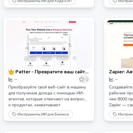
Инструменты ИИ для Кода и ИТ
Инструм
CodeDoc автоматически обрабатывать
Начните бес
документацию кода после каждого
слияния — без настройки, без ручной
работы, только результаты.
Patter - Превратите ваш сайт в
Zapier: А
машину для заработка
процессов
0
--
--
Преобразуйте свой веб-сайт в машину
Создавайте
для получения дохода с помощью ИИ-
рабочие про
агентов, которые отвечают на вопросы
чем 8000 п
о продуктах, захватывают
Zapier — с
потенциальных клиентов и
оркестрации
Инструменты ИИ для Бизнеса
Инструм
автоматически записывают встречи.
миллионов 