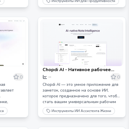
о
Инструменты ИИ для Продуктивности
Chopdi AI - Нативное рабочее
пространство для заметок на
0
0
--
основе ИИ
ная
Chopdi AI — это умное приложение для
тавляет
заметок, созданное на основе ИИ,
которое предназначено для того, чтобы
нке,
стать вашим универсальным рабочим
вания,
пространством. Оно сочетает в себе
са
Инструменты ИИ Ассистента Жизни
 отраслевые
мощную автоматизацию на основе ИИ и
интеллектуальные предложения, чтобы
помочь вам организовать мысли,