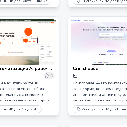
енты ИИ для Текста и Письма
Инструменты ИИ для Виде
платно сегодня.
втоматизация AI рабочих
Crunchbase
, агентов и приложений
0
--
 и масштабируйте AI
Crunchbase — это комплекс
цессы и агентов в более
платформа, которая предос
риложениях с помощью
информацию и аналитику о
амой связанной платформы
деятельности на частном ры
 AI. Доверяют более 3
включая раунды финансиро
енты ИИ для Кода и ИТ
Инструменты ИИ для Бизне
бизнесов.
прогнозы роста компаний и
тенденции.