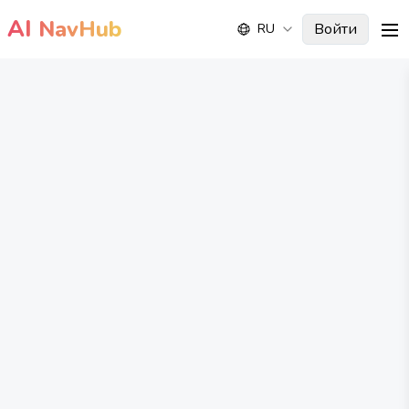
AI
NavHub
Войти
RU
me