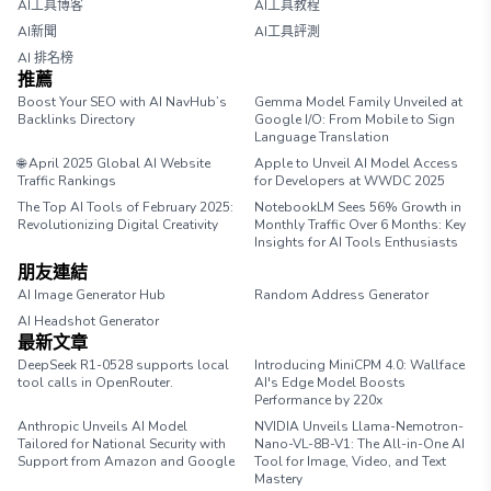
AI工具博客
AI工具教程
AI新聞
AI工具評測
AI 排名榜
推薦
Boost Your SEO with AI NavHub’s
Gemma Model Family Unveiled at
Backlinks Directory
Google I/O: From Mobile to Sign
Language Translation
🌐 April 2025 Global AI Website
Apple to Unveil AI Model Access
Traffic Rankings
for Developers at WWDC 2025
The Top AI Tools of February 2025:
NotebookLM Sees 56% Growth in
Revolutionizing Digital Creativity
Monthly Traffic Over 6 Months: Key
Insights for AI Tools Enthusiasts
朋友連結
AI Image Generator Hub
Random Address Generator
AI Headshot Generator
Marathon Pace Chart
最新文章
DeepSeek R1-0528 supports local
Introducing MiniCPM 4.0: Wallface
tool calls in OpenRouter.
AI's Edge Model Boosts
Performance by 220x
Anthropic Unveils AI Model
NVIDIA Unveils Llama-Nemotron-
Tailored for National Security with
Nano-VL-8B-V1: The All-in-One AI
Support from Amazon and Google
Tool for Image, Video, and Text
Mastery