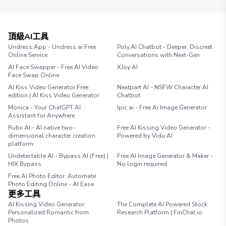
頂級AI工具
Undress.App - Undress ai Free
Poly.AI Chatbot - Deeper, Discreet
Online Service
Conversations with Next-Gen
AI Face Swapper - Free AI Video
XJoy AI
Face Swap Online
AI Kiss Video Generator Free
Nextpart AI - NSFW Character AI
edition | AI Kiss Video Generator
Chatbot
Monica - Your ChatGPT AI
Ipic.ai - Free Ai Image Generator
Assistant for Anywhere
Rubii AI - AI native two-
Free AI Kissing Video Generator -
dimensional character creation
Powered by Vidu AI
platform
Undetectable AI - Bypass AI (Free) |
Free AI Image Generator & Maker -
HIX Bypass
No login required
Free AI Photo Editor: Automate
Photo Editing Online - AI Ease
更多工具
AI Kissing Video Generator:
The Complete AI Powered Stock
Personalized Romantic from
Research Platform | FinChat.io
Photos