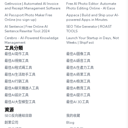
GetInvoice | Automated AI Invoice
Free AI Photo Editor: Automate
and Receipt Management Software
Photo Editing Online - AI Ease
AI Passport Photo Maker Free
Appaca | Build and Ship your AI-
Online (no sign-up)
powered Apps in Minutes
AI Sentence | Free Online AI
SEO Title Generator | ROAST
Sentence Rewriter Tool 2024
TOOLS
Cerebro - AI-Powered Knowledge
Launch Your Startup in Days, Not
Management
Weeks | ShipFast
工具分類
最佳AI寫作工具
最佳AI圖像工具
最佳AI視頻工具
最佳AI語音工具
最佳AI程式碼工具
最佳AI生產力工具
最佳AI生活助手工具
最佳AI商業工具
最佳AI行銷工具
最佳AI檢測工具
最佳AI聊天機器人工具
最佳AI教育工具
最佳AI設計工具
最佳AI提示工具
最佳AI大型模型工具
最佳AI 3D工具
資源
SEO反向連結目錄
我的收藏
創業公司
Blog