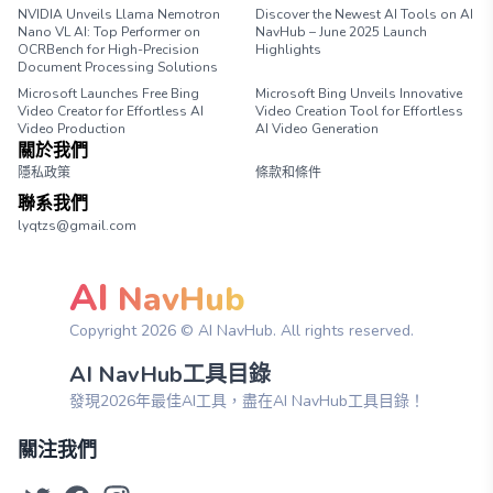
NVIDIA Unveils Llama Nemotron
Discover the Newest AI Tools on AI
Nano VL AI: Top Performer on
NavHub – June 2025 Launch
OCRBench for High-Precision
Highlights
Document Processing Solutions
Microsoft Launches Free Bing
Microsoft Bing Unveils Innovative
Video Creator for Effortless AI
Video Creation Tool for Effortless
Video Production
AI Video Generation
關於我們
隱私政策
條款和條件
聯系我們
lyqtzs@gmail.com
AI
NavHub
Copyright
2026
© AI NavHub. All rights reserved.
AI NavHub工具目錄
發現2026年最佳AI工具，盡在AI NavHub工具目錄！
關注我們