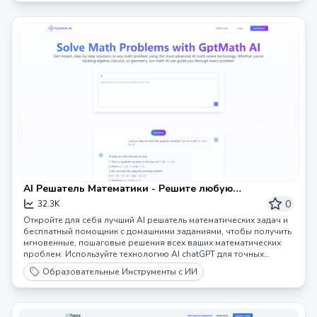
AI Решатель Математики - Решите любую
математическую задачу мгновенно с помощью
0
32.3K
GptMath AI
Откройте для себя лучший AI решатель математических задач и
бесплатный помощник с домашними заданиями, чтобы получить
мгновенные, пошаговые решения всех ваших математических
проблем. Используйте технологию AI chatGPT для точных
ответов, от алгебры доCalculus.
Образовательные Инструменты с ИИ