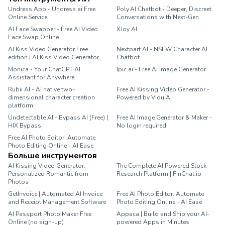
Undress.App - Undress ai Free
Poly.AI Chatbot - Deeper, Discreet
Online Service
Conversations with Next-Gen
AI Face Swapper - Free AI Video
XJoy AI
Face Swap Online
AI Kiss Video Generator Free
Nextpart AI - NSFW Character AI
edition | AI Kiss Video Generator
Chatbot
Monica - Your ChatGPT AI
Ipic.ai - Free Ai Image Generator
Assistant for Anywhere
Rubii AI - AI native two-
Free AI Kissing Video Generator -
dimensional character creation
Powered by Vidu AI
platform
Undetectable AI - Bypass AI (Free) |
Free AI Image Generator & Maker -
HIX Bypass
No login required
Free AI Photo Editor: Automate
Photo Editing Online - AI Ease
Больше инструментов
AI Kissing Video Generator:
The Complete AI Powered Stock
Personalized Romantic from
Research Platform | FinChat.io
Photos
GetInvoice | Automated AI Invoice
Free AI Photo Editor: Automate
and Receipt Management Software
Photo Editing Online - AI Ease
AI Passport Photo Maker Free
Appaca | Build and Ship your AI-
Online (no sign-up)
powered Apps in Minutes