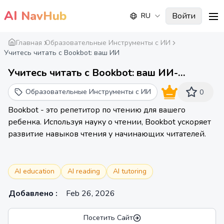
AI
NavHub
Войти
RU
me
Главная
Образовательные Инструменты с ИИ
Учитесь читать с Bookbot: ваш ИИ
Учитесь читать с Bookbot: ваш ИИ-
наставник по чтению, основанный на
Образовательные Инструменты с ИИ
0
науке о чтении
Bookbot - это репетитор по чтению для вашего
ребенка. Используя науку о чтении, Bookbot ускоряет
развитие навыков чтения у начинающих читателей.
AI education
AI reading
AI tutoring
Добавлено
:
Feb 26, 2026
Посетить Сайт