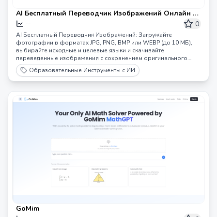
AI Бесплатный Переводчик Изображений Онлайн -
Мгновенно Переводите Текст на Фотографиях |
0
--
ImageTranslator
AI Бесплатный Переводчик Изображений: Загружайте
фотографии в форматах JPG, PNG, BMP или WEBP (до 10 МБ),
выбирайте исходные и целевые языки и скачивайте
переведенные изображения с сохранением оригинального
макета. Идеально подходит для путешественников, читающих
Образовательные Инструменты с ИИ
иностранные знаки, студентов, изучающих многоязычные
документы, или компаний, локализующих визуальные
материалы. Легкий перевод текста с помощью OCR!
GoMim