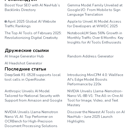
Boost Your SEO with AI NavHub’s
Gemma Model Family Unveiled at
Backlinks Directory
Google I/O: From Mobile to Sign
Language Translation
🌐 April 2025 Global AI Website
Apple to Unveil AI Model Access
Traffic Rankings
for Developers at WWDC 2025
The Top AI Tools of February 2025:
NotebookLM Sees 56% Growth in
Revolutionizing Digital Creativity
Monthly Traffic Over 6 Months: Key
Insights for AI Tools Enthusiasts
Дружеские ссылки
AI Image Generator Hub
Random Address Generator
AI Headshot Generator
Marathon Pace Chart
Последние статьи
DeepSeek R1-0528 supports local
Introducing MiniCPM 4.0: Wallface
tool calls in OpenRouter.
AI's Edge Model Boosts
Performance by 220x
Anthropic Unveils AI Model
NVIDIA Unveils Llama-Nemotron-
Tailored for National Security with
Nano-VL-8B-V1: The All-in-One AI
Support from Amazon and Google
Tool for Image, Video, and Text
Mastery
NVIDIA Unveils Llama Nemotron
Discover the Newest AI Tools on AI
Nano VL AI: Top Performer on
NavHub – June 2025 Launch
OCRBench for High-Precision
Highlights
Document Processing Solutions