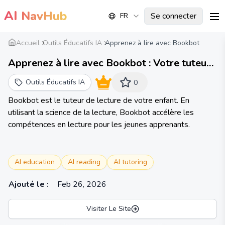
AI
NavHub
Se connecter
FR
me
Accueil
Outils Éducatifs IA
Apprenez à lire avec Bookbot
Apprenez à lire avec Bookbot : Votre tuteur
de lecture IA, soutenu par la science de la
Outils Éducatifs IA
0
lecture.
Bookbot est le tuteur de lecture de votre enfant. En
utilisant la science de la lecture, Bookbot accélère les
compétences en lecture pour les jeunes apprenants.
AI education
AI reading
AI tutoring
Ajouté le
:
Feb 26, 2026
Visiter Le Site