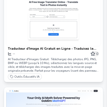
Traducteur d'Image AI Gratuit en Ligne - Traduisez le
Texte dans les Photos Instantanément |
0
--
ImageTranslator
AI Traducteur d'Images Gratuit : Téléchargez des photos JPG, PNG,
BMP ou WEBP (jusqu'à 10 Mo), sélectionnez les langues source et
cible, et téléchargez des images traduites avec la mise en page
originale préservée. Parfait pour les voyageurs lisant des panneaux
étrangers, les étudiants étudiant des documents multilingues, ou
Outils Éducatifs IA
les entreprises localisant des visuels. Traduction de texte OCR sans
effort !