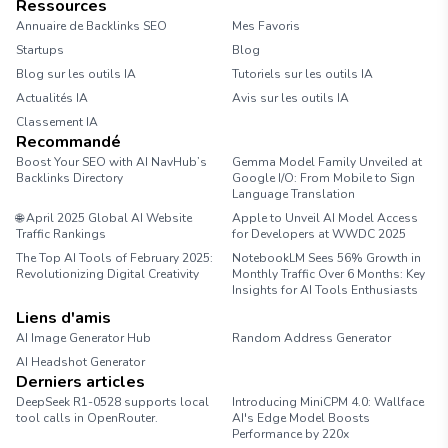
Ressources
Annuaire de Backlinks SEO
Mes Favoris
Startups
Blog
Blog sur les outils IA
Tutoriels sur les outils IA
Actualités IA
Avis sur les outils IA
Classement IA
Recommandé
Boost Your SEO with AI NavHub’s
Gemma Model Family Unveiled at
Backlinks Directory
Google I/O: From Mobile to Sign
Language Translation
🌐 April 2025 Global AI Website
Apple to Unveil AI Model Access
Traffic Rankings
for Developers at WWDC 2025
The Top AI Tools of February 2025:
NotebookLM Sees 56% Growth in
Revolutionizing Digital Creativity
Monthly Traffic Over 6 Months: Key
Insights for AI Tools Enthusiasts
Liens d'amis
AI Image Generator Hub
Random Address Generator
AI Headshot Generator
Marathon Pace Chart
Derniers articles
DeepSeek R1-0528 supports local
Introducing MiniCPM 4.0: Wallface
tool calls in OpenRouter.
AI's Edge Model Boosts
Performance by 220x