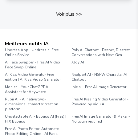
Voir plus
>>
Meilleurs outils IA
Undress.App - Undress ai Free
Poly.AI Chatbot - Deeper, Discreet
Online Service
Conversations with Next-Gen
AI Face Swapper - Free AI Video
XJoy AI
Face Swap Online
AI Kiss Video Generator Free
Nextpart AI - NSFW Character AI
edition | AI Kiss Video Generator
Chatbot
Monica - Your ChatGPT AI
Ipic.ai - Free Ai Image Generator
Assistant for Anywhere
Rubii AI - AI native two-
Free AI Kissing Video Generator -
dimensional character creation
Powered by Vidu AI
platform
Undetectable AI - Bypass AI (Free) |
Free AI Image Generator & Maker -
HIX Bypass
No login required
Free AI Photo Editor: Automate
Photo Editing Online - AI Ease