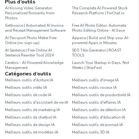
Plus d’outils
AI Kissing Video Generator:
The Complete AI Powered Stock
Personalized Romantic from
Research Platform | FinChat.io
Photos
GetInvoice | Automated AI Invoice
Free AI Photo Editor: Automate
and Receipt Management Software
Photo Editing Online - AI Ease
AI Passport Photo Maker Free
Appaca | Build and Ship your AI-
Online (no sign-up)
powered Apps in Minutes
AI Sentence | Free Online AI
SEO Title Generator | ROAST
Sentence Rewriter Tool 2024
TOOLS
Cerebro - AI-Powered Knowledge
Launch Your Startup in Days, Not
Management
Weeks | ShipFast
Catégories d’outils
Meilleurs outils d'écriture IA
Meilleurs outils d'image IA
Meilleurs outils vidéo IA
Meilleurs outils vocaux IA
Meilleurs outils de code IA
Meilleurs outils de productivité IA
Meilleurs outils d'assistant de vie IA
Meilleurs outils d'affaires IA
Meilleurs outils de marketing IA
Meilleurs outils de détection IA
Meilleurs outils de chatbot IA
Meilleurs outils d'éducation IA
Meilleurs outils de design IA
Meilleurs outils de prompt IA
Meilleurs outils de modèles IA
Meilleurs outils 3D IA