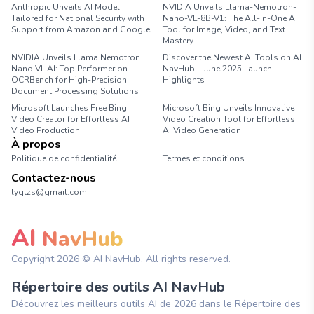
Anthropic Unveils AI Model
NVIDIA Unveils Llama-Nemotron-
Tailored for National Security with
Nano-VL-8B-V1: The All-in-One AI
Support from Amazon and Google
Tool for Image, Video, and Text
Mastery
NVIDIA Unveils Llama Nemotron
Discover the Newest AI Tools on AI
Nano VL AI: Top Performer on
NavHub – June 2025 Launch
OCRBench for High-Precision
Highlights
Document Processing Solutions
Microsoft Launches Free Bing
Microsoft Bing Unveils Innovative
Video Creator for Effortless AI
Video Creation Tool for Effortless
Video Production
AI Video Generation
À propos
Politique de confidentialité
Termes et conditions
Contactez-nous
lyqtzs@gmail.com
AI
NavHub
Copyright
2026
© AI NavHub. All rights reserved.
Répertoire des outils AI NavHub
Découvrez les meilleurs outils AI de 2026 dans le Répertoire des