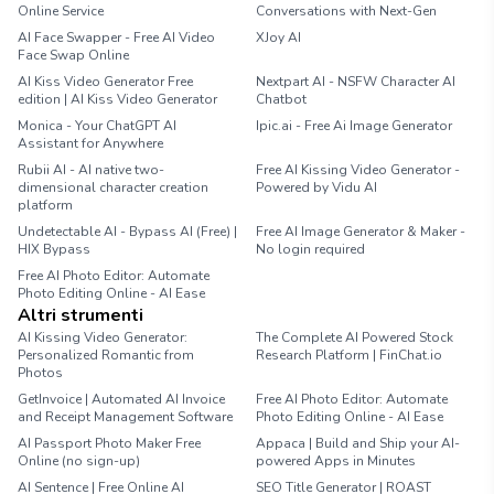
Online Service
Conversations with Next-Gen
AI Face Swapper - Free AI Video
XJoy AI
Face Swap Online
AI Kiss Video Generator Free
Nextpart AI - NSFW Character AI
edition | AI Kiss Video Generator
Chatbot
Monica - Your ChatGPT AI
Ipic.ai - Free Ai Image Generator
Assistant for Anywhere
Rubii AI - AI native two-
Free AI Kissing Video Generator -
dimensional character creation
Powered by Vidu AI
platform
Undetectable AI - Bypass AI (Free) |
Free AI Image Generator & Maker -
HIX Bypass
No login required
Free AI Photo Editor: Automate
Photo Editing Online - AI Ease
Altri strumenti
AI Kissing Video Generator:
The Complete AI Powered Stock
Personalized Romantic from
Research Platform | FinChat.io
Photos
GetInvoice | Automated AI Invoice
Free AI Photo Editor: Automate
and Receipt Management Software
Photo Editing Online - AI Ease
AI Passport Photo Maker Free
Appaca | Build and Ship your AI-
Online (no sign-up)
powered Apps in Minutes
AI Sentence | Free Online AI
SEO Title Generator | ROAST