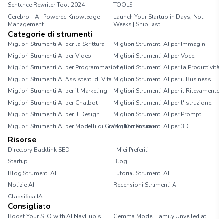
Sentence Rewriter Tool 2024
TOOLS
Cerebro - AI-Powered Knowledge
Launch Your Startup in Days, Not
Management
Weeks | ShipFast
Categorie di strumenti
Migliori Strumenti AI per la Scrittura
Migliori Strumenti AI per Immagini
Migliori Strumenti AI per Video
Migliori Strumenti AI per Voce
Migliori Strumenti AI per Programmazione
Migliori Strumenti AI per la Produttivit
Migliori Strumenti AI Assistenti di Vita
Migliori Strumenti AI per il Business
Migliori Strumenti AI per il Marketing
Migliori Strumenti AI per il Rilevament
Migliori Strumenti AI per Chatbot
Migliori Strumenti AI per l'Istruzione
Migliori Strumenti AI per il Design
Migliori Strumenti AI per Prompt
Migliori Strumenti AI per Modelli di Grandi Dimensioni
Migliori Strumenti AI per 3D
Risorse
Directory Backlink SEO
I Miei Preferiti
Startup
Blog
Blog Strumenti AI
Tutorial Strumenti AI
Notizie AI
Recensioni Strumenti AI
Classifica IA
Consigliato
Boost Your SEO with AI NavHub’s
Gemma Model Family Unveiled at