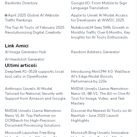
Backlinks Directory
Google I/O: From Mobile to Sign
Language Translation
🌐 April 2025 Global AI Website
Apple to Unveil AI Model Access
Traffic Rankings
for Developers at WWDC 2025
The Top AI Tools of February 2025:
NotebookLM Sees 56% Growth in
Revolutionizing Digital Creativity
Monthly Traffic Over 6 Months: Key
Insights for AI Tools Enthusiasts
Link Amici
AI Image Generator Hub
Random Address Generator
AI Headshot Generator
Marathon Pace Chart
Ultimi articoli
DeepSeek R1-0528 supports local
Introducing MiniCPM 4.0: Wallface
tool calls in OpenRouter.
AI's Edge Model Boosts
Performance by 220x
Anthropic Unveils AI Model
NVIDIA Unveils Llama-Nemotron-
Tailored for National Security with
Nano-VL-8B-V1: The All-in-One AI
Support from Amazon and Google
Tool for Image, Video, and Text
Mastery
NVIDIA Unveils Llama Nemotron
Discover the Newest AI Tools on AI
Nano VL AI: Top Performer on
NavHub – June 2025 Launch
OCRBench for High-Precision
Highlights
Document Processing Solutions
Microsoft Launches Free Bing
Microsoft Bing Unveils Innovative