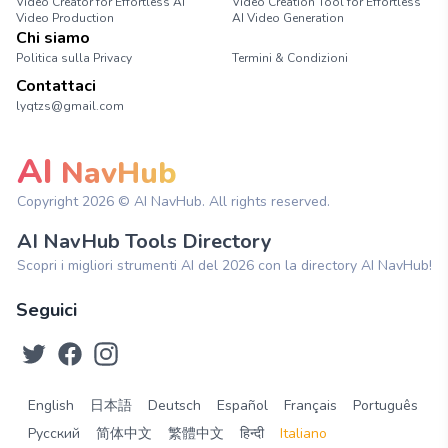
Video Creator for Effortless AI
Video Creation Tool for Effortless
Video Production
AI Video Generation
Chi siamo
Politica sulla Privacy
Termini & Condizioni
Contattaci
lyqtzs@gmail.com
AI
NavHub
Copyright
2026
© AI NavHub. All rights reserved.
AI NavHub Tools Directory
Scopri i migliori strumenti AI del 2026 con la directory AI NavHub!
Seguici
English
日本語
Deutsch
Español
Français
Português
Русский
简体中文
繁體中文
हिन्दी
Italiano