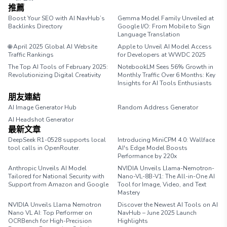
推薦
Boost Your SEO with AI NavHub’s
Gemma Model Family Unveiled at
Backlinks Directory
Google I/O: From Mobile to Sign
Language Translation
🌐 April 2025 Global AI Website
Apple to Unveil AI Model Access
Traffic Rankings
for Developers at WWDC 2025
The Top AI Tools of February 2025:
NotebookLM Sees 56% Growth in
Revolutionizing Digital Creativity
Monthly Traffic Over 6 Months: Key
Insights for AI Tools Enthusiasts
朋友連結
AI Image Generator Hub
Random Address Generator
AI Headshot Generator
Marathon Pace Chart
最新文章
DeepSeek R1-0528 supports local
Introducing MiniCPM 4.0: Wallface
tool calls in OpenRouter.
AI's Edge Model Boosts
Performance by 220x
Anthropic Unveils AI Model
NVIDIA Unveils Llama-Nemotron-
Tailored for National Security with
Nano-VL-8B-V1: The All-in-One AI
Support from Amazon and Google
Tool for Image, Video, and Text
Mastery
NVIDIA Unveils Llama Nemotron
Discover the Newest AI Tools on AI
Nano VL AI: Top Performer on
NavHub – June 2025 Launch
OCRBench for High-Precision
Highlights