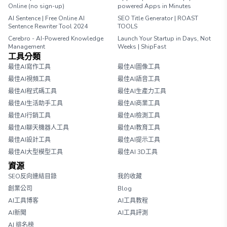
Online (no sign-up)
powered Apps in Minutes
AI Sentence | Free Online AI
SEO Title Generator | ROAST
Sentence Rewriter Tool 2024
TOOLS
Cerebro - AI-Powered Knowledge
Launch Your Startup in Days, Not
Management
Weeks | ShipFast
工具分類
最佳AI寫作工具
最佳AI圖像工具
最佳AI視頻工具
最佳AI語音工具
最佳AI程式碼工具
最佳AI生產力工具
最佳AI生活助手工具
最佳AI商業工具
最佳AI行銷工具
最佳AI檢測工具
最佳AI聊天機器人工具
最佳AI教育工具
最佳AI設計工具
最佳AI提示工具
最佳AI大型模型工具
最佳AI 3D工具
資源
SEO反向連結目錄
我的收藏
創業公司
Blog
AI工具博客
AI工具教程
AI新聞
AI工具評測
AI 排名榜