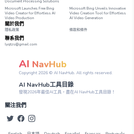
Document Processing Solutions
Microsoft Launches Free Bing
Microsoft Bing Unveils Innovative
Video Creator for Effortless AI
Video Creation Tool for Effortless
Video Production
AI Video Generation
關於我們
隱私政策
條款和條件
聯系我們
lyqtzs@gmail.com
AI
NavHub
Copyright
2026
© AI NavHub. All rights reserved.
AI NavHub工具目錄
發現2026年最佳AI工具，盡在AI NavHub工具目錄！
關注我們
English
日本語
Deutsch
Español
Français
Português