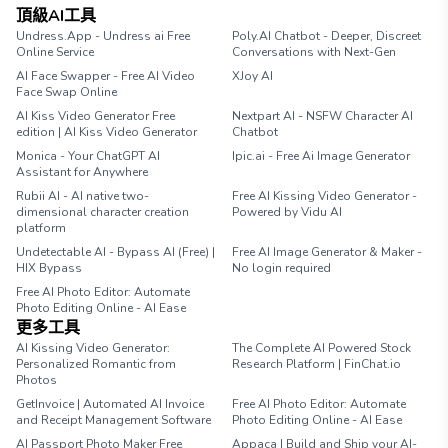
頂級AI工具
Undress.App - Undress ai Free
Poly.AI Chatbot - Deeper, Discreet
Online Service
Conversations with Next-Gen
AI Face Swapper - Free AI Video
XJoy AI
Face Swap Online
AI Kiss Video Generator Free
Nextpart AI - NSFW Character AI
edition | AI Kiss Video Generator
Chatbot
Monica - Your ChatGPT AI
Ipic.ai - Free Ai Image Generator
Assistant for Anywhere
Rubii AI - AI native two-
Free AI Kissing Video Generator -
dimensional character creation
Powered by Vidu AI
platform
Undetectable AI - Bypass AI (Free) |
Free AI Image Generator & Maker -
HIX Bypass
No login required
Free AI Photo Editor: Automate
Photo Editing Online - AI Ease
更多工具
AI Kissing Video Generator:
The Complete AI Powered Stock
Personalized Romantic from
Research Platform | FinChat.io
Photos
GetInvoice | Automated AI Invoice
Free AI Photo Editor: Automate
and Receipt Management Software
Photo Editing Online - AI Ease
AI Passport Photo Maker Free
Appaca | Build and Ship your AI-