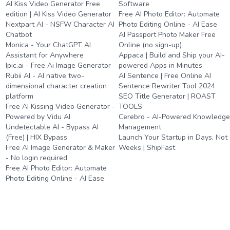
AI Kiss Video Generator Free
Software
edition | AI Kiss Video Generator
Free AI Photo Editor: Automate
Nextpart AI - NSFW Character AI
Photo Editing Online - AI Ease
Chatbot
AI Passport Photo Maker Free
Monica - Your ChatGPT AI
Online (no sign-up)
Assistant for Anywhere
Appaca | Build and Ship your AI-
Ipic.ai - Free Ai Image Generator
powered Apps in Minutes
Rubii AI - AI native two-
AI Sentence | Free Online AI
dimensional character creation
Sentence Rewriter Tool 2024
platform
SEO Title Generator | ROAST
Free AI Kissing Video Generator -
TOOLS
Powered by Vidu AI
Cerebro - AI-Powered Knowledg
Undetectable AI - Bypass AI
Management
(Free) | HIX Bypass
Launch Your Startup in Days, Not
Free AI Image Generator & Maker
Weeks | ShipFast
- No login required
Free AI Photo Editor: Automate
Photo Editing Online - AI Ease