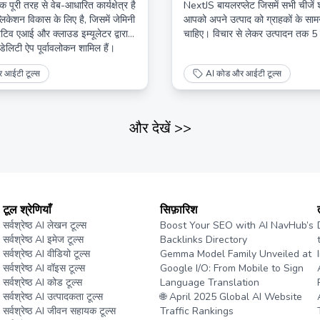
पूरी तरह से वेब-आधारित कार्यक्षेत्र है
NextJS बायलरप्लेट जिसमें सभी चीजें श
प्लिकेशन विकास के लिए है, जिसमें जेमिनी
आपको अपने उत्पाद को ग्राहकों के सामन
िव एआई और क्लाउड इम्यूलेटर द्वारा
चाहिए। विचार से लेकर उत्पादन तक 5 
डेलिटी ऐप पूर्वावलोकन शामिल हैं।
 आईटी टूल्स
AI कोड और आईटी टूल्स
और देखें
>>
टूल श्रेणियाँ
सिफ़ारिश
सर्वश्रेष्ठ AI लेखन टूल्स
Boost Your SEO with AI NavHub’s
सर्वश्रेष्ठ AI इमेज टूल्स
Backlinks Directory
सर्वश्रेष्ठ AI वीडियो टूल्स
Gemma Model Family Unveiled at
सर्वश्रेष्ठ AI वॉइस टूल्स
Google I/O: From Mobile to Sign
सर्वश्रेष्ठ AI कोड टूल्स
Language Translation
सर्वश्रेष्ठ AI उत्पादकता टूल्स
🌐 April 2025 Global AI Website
सर्वश्रेष्ठ AI जीवन सहायक टूल्स
Traffic Rankings