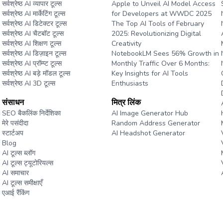
सर्वश्रेष्ठ AI व्यापार टूल्स
Apple to Unveil AI Model Access
सर्वश्रेष्ठ AI मार्केटिंग टूल्स
for Developers at WWDC 2025
सर्वश्रेष्ठ AI डिटेक्टर टूल्स
The Top AI Tools of February
सर्वश्रेष्ठ AI चैटबॉट टूल्स
2025: Revolutionizing Digital
सर्वश्रेष्ठ AI शिक्षण टूल्स
Creativity
सर्वश्रेष्ठ AI डिज़ाइन टूल्स
NotebookLM Sees 56% Growth in
सर्वश्रेष्ठ AI प्रॉम्प्ट टूल्स
Monthly Traffic Over 6 Months:
सर्वश्रेष्ठ AI बड़े मॉडल टूल्स
Key Insights for AI Tools
सर्वश्रेष्ठ AI 3D टूल्स
Enthusiasts
संसाधन
मित्र लिंक
e
SEO बैकलिंक निर्देशिका
AI Image Generator Hub
मेरे पसंदीदा
Random Address Generator
स्टार्टअप
AI Headshot Generator
Blog
Marathon Pace Chart
AI टूल्स ब्लॉग
AI टूल्स ट्यूटोरियल्स
AI समाचार
AI टूल्स समीक्षाएँ
एआई रैंकिंग