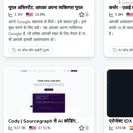
गूगल असिस्टेंट, आपका अपना व्यक्तिगत गूगल
कर्सर - एआई
0
3.3M
16.8%
5.8M
अपने Google सहायक से मिलें। इसे सवाल पूछें। इसे
आपकी असाधारण उ
कुछ करने के लिए कहें। यह आपका अपना व्यक्तिगत
कर्सर AI के सा
Google है, जो हमेशा आपकी मदद के लिए तैयार है जब
है।
भी आपको इसकी आवश्यकता हो।
AI कोड और आईटी टूल्स
AI कोड और
Cody | Sourcegraph से AI कोडिंग
प्रोजेक्ट IDX
सहायक
0
537.9K
37.51%
339.8K