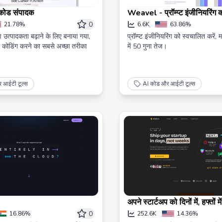
 कोड संपादक
Weavel - प्रॉम्प्ट इंजीनियरिंग 
करें
0
21.78%
6.6K
63.86%
त्पादकता बढ़ाने के लिए बनाया गया,
प्रॉम्प्ट इंजीनियरिंग को स्वचालित करें, म
थ कोडिंग करने का सबसे अच्छा तरीका
में 50 गुना तेज।
 आईटी टूल्स
AI कोड और आईटी टूल्स
अपने स्टार्टअप को दिनों में, हफ्तों मे
| शिपफास्ट
0
16.86%
252.6K
14.36%