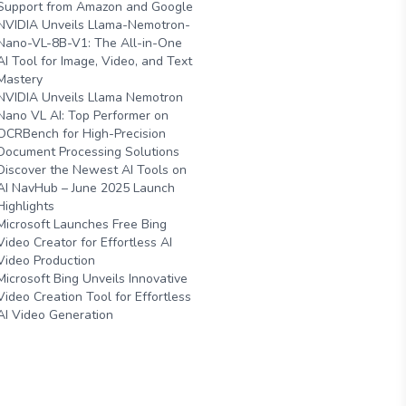
Support from Amazon and Google
NVIDIA Unveils Llama-Nemotron-
Nano-VL-8B-V1: The All-in-One
AI Tool for Image, Video, and Text
Mastery
NVIDIA Unveils Llama Nemotron
Nano VL AI: Top Performer on
OCRBench for High-Precision
Document Processing Solutions
Discover the Newest AI Tools on
AI NavHub – June 2025 Launch
Highlights
Microsoft Launches Free Bing
Video Creator for Effortless AI
Video Production
Microsoft Bing Unveils Innovative
Video Creation Tool for Effortless
AI Video Generation