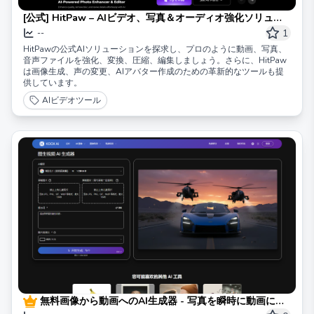
[公式] HitPaw – AIビデオ、写真＆オーディオ強化ソリュー
ション
1
--
HitPawの公式AIソリューションを探求し、プロのように動画、写真、
音声ファイルを強化、変換、圧縮、編集しましょう。さらに、HitPaw
は画像生成、声の変更、AIアバター作成のための革新的なツールも提
供しています。
AIビデオツール
無料画像から動画へのAI生成器 - 写真を瞬時に動画に変