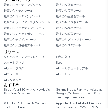
ツールカテゴリ
最高のAIライティングツール
最高のAI画像ツール
最高のAIビデオツール
最高のAI音声ツール
最高のAIコーディングツール
最高のAI生産性ツール
最高のAIライフアシスタントツール
最高のAIビジネスツール
最高のAIマーケティングツール
最高のAI検出ツール
最高のAIチャットボットツール
最高のAI教育ツール
最高のAIデザインツール
最高のAIプロンプトツール
最高のAI大規模モデルツール
最高のAI 3Dツール
リソース
SEOバックリンクディレクトリ
お気に入り
スタートアップ
Blog
AIツールブログ
AIツールチュートリアル
AIニュース
AIツールレビュー
AIランキング
おすすめ
Boost Your SEO with AI NavHub’s
Gemma Model Family Unveiled at
Backlinks Directory
Google I/O: From Mobile to Sign
Language Translation
🌐 April 2025 Global AI Website
Apple to Unveil AI Model Access
Traffic Rankings
for Developers at WWDC 2025