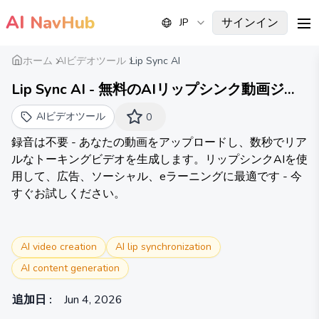
AI
NavHub
サインイン
JP
me
ホーム
AIビデオツール
Lip Sync AI
Lip Sync AI - 無料のAIリップシンク動画ジェ
ネレーターオンライン（サインアップ不要）
AIビデオツール
0
録音は不要 - あなたの動画をアップロードし、数秒でリア
ルなトーキングビデオを生成します。リップシンクAIを使
用して、広告、ソーシャル、eラーニングに最適です - 今
すぐお試しください。
AI video creation
AI lip synchronization
AI content generation
追加日
:
Jun 4, 2026