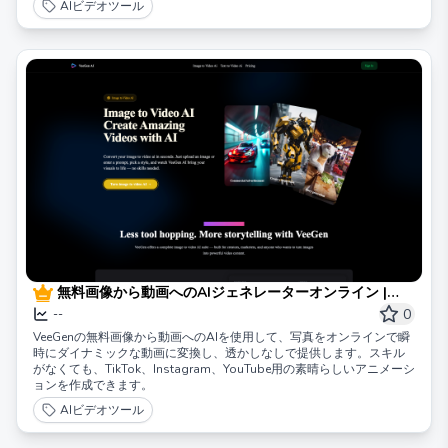
AIビデオツール
無料画像から動画へのAIジェネレーターオンライン |
VeeGen
0
--
VeeGenの無料画像から動画へのAIを使用して、写真をオンラインで瞬
時にダイナミックな動画に変換し、透かしなしで提供します。スキル
がなくても、TikTok、Instagram、YouTube用の素晴らしいアニメーシ
ョンを作成できます。
AIビデオツール