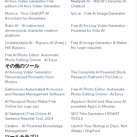
AI Kiss Video Generator Free
Nextpart AI - NSFW Character AI
edition | AI Kiss Video Generator
Chatbot
Monica - Your ChatGPT AI
Ipic.ai - Free Ai Image Generator
Assistant for Anywhere
Rubii AI - AI native two-
Free AI Kissing Video Generator -
dimensional character creation
Powered by Vidu AI
platform
Undetectable AI - Bypass AI (Free) |
Free AI Image Generator & Maker -
HIX Bypass
No login required
Free AI Photo Editor: Automate
Photo Editing Online - AI Ease
その他のツール
AI Kissing Video Generator:
The Complete AI Powered Stock
Personalized Romantic from
Research Platform | FinChat.io
Photos
GetInvoice | Automated AI Invoice
Free AI Photo Editor: Automate
and Receipt Management Software
Photo Editing Online - AI Ease
AI Passport Photo Maker Free
Appaca | Build and Ship your AI-
Online (no sign-up)
powered Apps in Minutes
AI Sentence | Free Online AI
SEO Title Generator | ROAST
Sentence Rewriter Tool 2024
TOOLS
Cerebro - AI-Powered Knowledge
Launch Your Startup in Days, Not
Management
Weeks | ShipFast