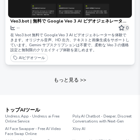
Veo3.bot | 無料で Google Veo 3 AI ビデオジェネレーター
を体験できます。オリジナル音声と1080Pの高画質に対応し
0
--
ています。
在 Veo3.bot 無料で Google Veo 3 AI ビデオジェネレーターを体験で
きます。オリジナル音声、HD 出力、テキストと画像生成をサポートし
ています。Gemini サブスクリプションは不要で、柔軟な Veo 3 の価格
設定と無制限のクリエイティブ体験を楽しめます。
AIビデオツール
もっと見る
>>
トップAIツール
Undress.App - Undress ai Free
Poly.AI Chatbot - Deeper, Discreet
Online Service
Conversations with Next-Gen
AI Face Swapper - Free AI Video
XJoy AI
Face Swap Online