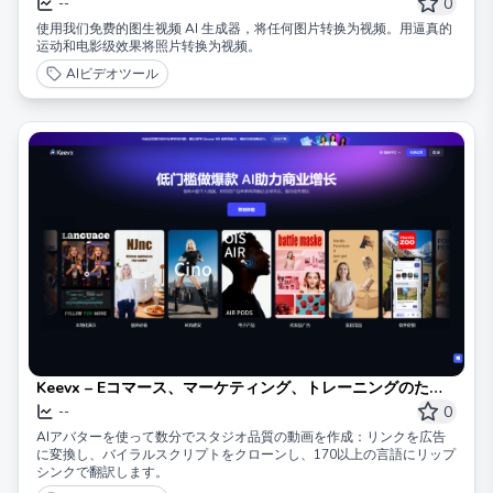
換
0
--
使用我们免费的图生视频 AI 生成器，将任何图片转换为视频。用逼真的
运动和电影级效果将照片转换为视频。
AIビデオツール
Keevx – Eコマース、マーケティング、トレーニングのため
のAIアバター動画生成器
0
--
AIアバターを使って数分でスタジオ品質の動画を作成：リンクを広告
に変換し、バイラルスクリプトをクローンし、170以上の言語にリップ
シンクで翻訳します。