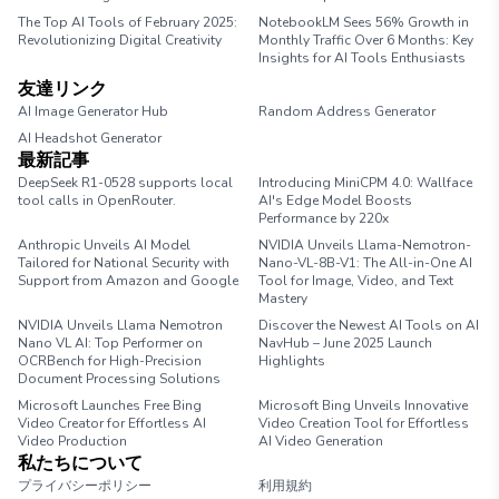
The Top AI Tools of February 2025:
NotebookLM Sees 56% Growth in
Revolutionizing Digital Creativity
Monthly Traffic Over 6 Months: Key
Insights for AI Tools Enthusiasts
友達リンク
AI Image Generator Hub
Random Address Generator
AI Headshot Generator
Marathon Pace Chart
最新記事
DeepSeek R1-0528 supports local
Introducing MiniCPM 4.0: Wallface
tool calls in OpenRouter.
AI's Edge Model Boosts
Performance by 220x
Anthropic Unveils AI Model
NVIDIA Unveils Llama-Nemotron-
Tailored for National Security with
Nano-VL-8B-V1: The All-in-One AI
Support from Amazon and Google
Tool for Image, Video, and Text
Mastery
NVIDIA Unveils Llama Nemotron
Discover the Newest AI Tools on AI
Nano VL AI: Top Performer on
NavHub – June 2025 Launch
OCRBench for High-Precision
Highlights
Document Processing Solutions
Microsoft Launches Free Bing
Microsoft Bing Unveils Innovative
Video Creator for Effortless AI
Video Creation Tool for Effortless
Video Production
AI Video Generation
私たちについて
プライバシーポリシー
利用規約