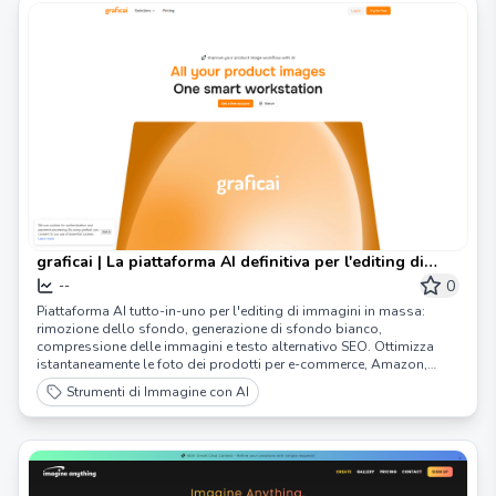
graficai | La piattaforma AI definitiva per l'editing di
immagini in massa, ottimizzazione e crescita dell'e-
0
--
commerce
Piattaforma AI tutto-in-uno per l'editing di immagini in massa:
rimozione dello sfondo, generazione di sfondo bianco,
compressione delle immagini e testo alternativo SEO. Ottimizza
istantaneamente le foto dei prodotti per e-commerce, Amazon,
Shopify e altro. Risparmia tempo, aumenta le vendite e migliora la
Strumenti di Immagine con AI
velocità del sito con graficai.