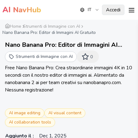
AI
NavHub
Accedi
IT
me
Home
Strumenti di Immagine con AI
Nano Banana Pro: Editor di Immagini AI Gratuito
Nano Banana Pro: Editor di Immagini AI
Gratuito - Visuali 4K in 10s
Strumenti di Immagine con AI
0
Free Nano Banana Pro: Crea straordinarie immagini 4K in 10
secondi con il nostro editor di immagini ai. Alimentato da
nanobanana 2 ai per team creativi su nanobanapro.com.
Nessuna registrazione!
AI image editing
AI visual content
AI collaboration tools
Aggiunto il
:
Dec 1, 2025