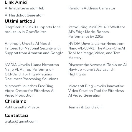
Link Amici
AI Image Generator Hub
Random Address Generator
AI Headshot Generator
Marathon Pace Chart
Ultimi articoli
DeepSeek R1-0528 supports local
Introducing MiniCPM 4.0: Wallface
tool calls in OpenRouter.
AI's Edge Model Boosts
Performance by 220x
Anthropic Unveils AI Model
NVIDIA Unveils Llama-Nemotron-
Tailored for National Security with
Nano-VL-8B-V1: The All-in-One AI
Support from Amazon and Google
Tool for Image, Video, and Text
Mastery
NVIDIA Unveils Llama Nemotron
Discover the Newest AI Tools on AI
Nano VL AI: Top Performer on
NavHub – June 2025 Launch
OCRBench for High-Precision
Highlights
Document Processing Solutions
Microsoft Launches Free Bing
Microsoft Bing Unveils Innovative
Video Creator for Effortless AI
Video Creation Tool for Effortless
Video Production
AI Video Generation
Chi siamo
Politica sulla Privacy
Termini & Condizioni
Contattaci
lyqtzs@gmail.com