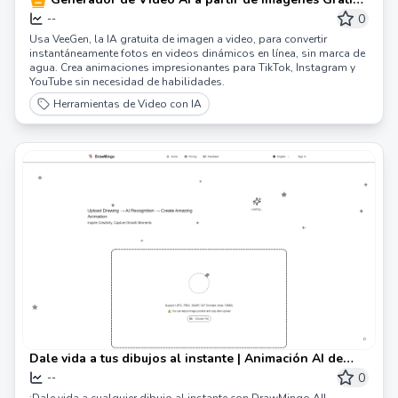
en Línea | VeeGen
0
--
Usa VeeGen, la IA gratuita de imagen a video, para convertir
instantáneamente fotos en videos dinámicos en línea, sin marca de
agua. Crea animaciones impresionantes para TikTok, Instagram y
YouTube sin necesidad de habilidades.
Herramientas de Video con IA
Dale vida a tus dibujos al instante | Animación AI de
DrawMingo
0
--
¡Dale vida a cualquier dibujo al instante con DrawMingo AI!