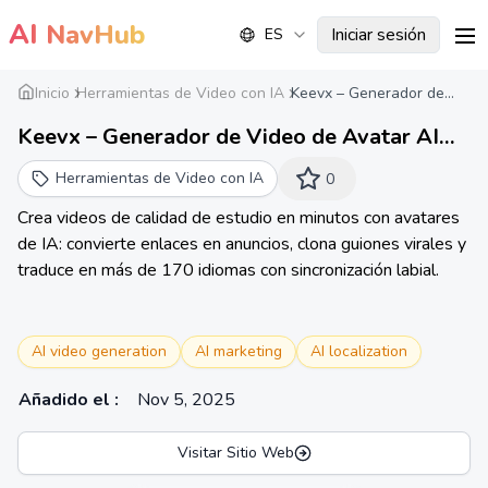
AI
NavHub
Iniciar sesión
ES
me
Inicio
Herramientas de Video con IA
Keevx – Generador de...
Keevx – Generador de Video de Avatar AI
para Comercio Electrónico, Marketing y
Herramientas de Video con IA
0
Capacitación
Crea videos de calidad de estudio en minutos con avatares
de IA: convierte enlaces en anuncios, clona guiones virales y
traduce en más de 170 idiomas con sincronización labial.
AI video generation
AI marketing
AI localization
Añadido el
:
Nov 5, 2025
Visitar Sitio Web