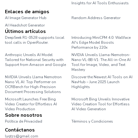
Insights for AI Tools Enthusiasts
Enlaces de amigos
AI Image Generator Hub
Random Address Generator
AI Headshot Generator
Marathon Pace Chart
Últimos artículos
DeepSeek R1-0528 supports local
Introducing MiniCPM 4.0: Wallface
tool calls in OpenRouter.
AI's Edge Model Boosts
Performance by 220x
Anthropic Unveils AI Model
NVIDIA Unveils Llama-Nemotron-
Tailored for National Security with
Nano-VL-8B-V1: The All-in-One AI
Support from Amazon and Google
Tool for Image, Video, and Text
Mastery
NVIDIA Unveils Llama Nemotron
Discover the Newest AI Tools on AI
Nano VL AI: Top Performer on
NavHub – June 2025 Launch
OCRBench for High-Precision
Highlights
Document Processing Solutions
Microsoft Launches Free Bing
Microsoft Bing Unveils Innovative
Video Creator for Effortless AI
Video Creation Tool for Effortless
Video Production
AI Video Generation
Sobre nosotros
Política de Privacidad
Términos y Condiciones
Contáctanos
lyqtzs@gmail.com