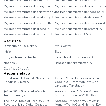
Mejores herramientas de video IA
Mejores herramientas de voz IA
Mejores herramientas de código IA
Mejores herramientas de productivida
Mejores herramientas de asistente de vida IA
Mejores herramientas de negocios IA
Mejores herramientas de marketing IA
Mejores herramientas de detector IA
Mejores herramientas de chatbot IA
Mejores herramientas de educación IA
Mejores herramientas de diseño IA
Mejores herramientas de prompt IA
Mejores herramientas de modelos IA
Mejores herramientas 3D IA
Recursos
Directorio de Backlinks SEO
My Favorites
Inicio
Blog
Blog de herramientas IA
Tutoriales de herramientas IA
Noticias IA
Reseñas de herramientas IA
Clasificación de IA
Recomendado
Boost Your SEO with AI NavHub’s
Gemma Model Family Unveiled at
Backlinks Directory
Google I/O: From Mobile to Sign
Language Translation
🌐 April 2025 Global AI Website
Apple to Unveil AI Model Access
Traffic Rankings
for Developers at WWDC 2025
The Top AI Tools of February 2025:
NotebookLM Sees 56% Growth in
Revolutionizing Digital Creativity
Monthly Traffic Over 6 Months: Key