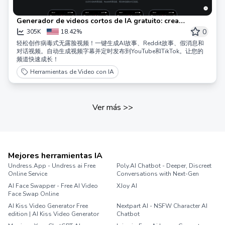
Generador de videos cortos de IA gratuito: crea
automáticamente videos virales | IA de videos cortos
0
305K
18.42%
轻松创作病毒式无露脸视频！一键生成AI故事、Reddit故事、假消息和
对话视频。自动生成视频字幕并定时发布到YouTube和TikTok。让您的
频道快速成长！
Herramientas de Video con IA
Ver más
>>
Mejores herramientas IA
Undress.App - Undress ai Free
Poly.AI Chatbot - Deeper, Discreet
Online Service
Conversations with Next-Gen
AI Face Swapper - Free AI Video
XJoy AI
Face Swap Online
AI Kiss Video Generator Free
Nextpart AI - NSFW Character AI
edition | AI Kiss Video Generator
Chatbot