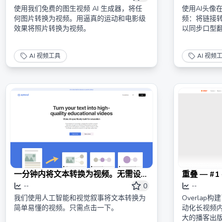
使用我们免费的图生视频 AI 生成器，将任
使用AI头像
何图片转换为视频。用逼真的运动和电影级
频：将链接
效果将照片转换为视频。
以同步口型翻
AI 视频工具
AI 视频
一分钟内将文本转换为视频。无需设计
重叠 — #
或编辑。
0
--
--
我们使用人工智能和视觉叙事将文本转换为
Overlap
简单易懂的视频。只需点击一下。
动化长视频
大的播客出