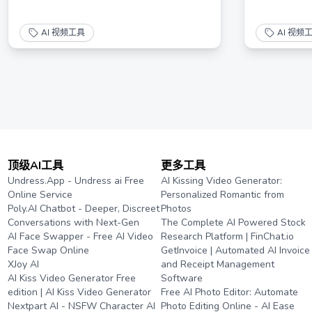
AI 视频工具
AI 视频
顶级AI工具
更多工具
Undress.App - Undress ai Free
AI Kissing Video Generator:
Online Service
Personalized Romantic from
Poly.AI Chatbot - Deeper, Discreet
Photos
Conversations with Next-Gen
The Complete AI Powered Stock
AI Face Swapper - Free AI Video
Research Platform | FinChat.io
Face Swap Online
GetInvoice | Automated AI Invoice
XJoy AI
and Receipt Management
AI Kiss Video Generator Free
Software
edition | AI Kiss Video Generator
Free AI Photo Editor: Automate
Nextpart AI - NSFW Character AI
Photo Editing Online - AI Ease