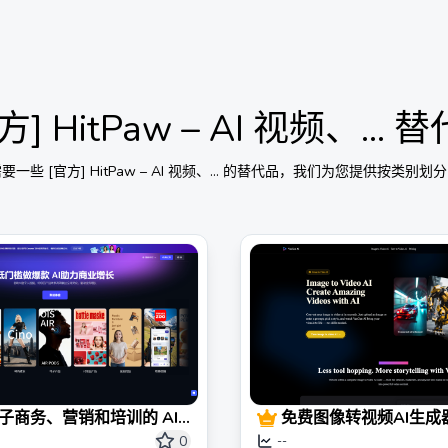
方] HitPaw – AI 视频、...
替
需要一些
[官方] HitPaw – AI 视频、...
的替代品，我们为您提供按类别划分
– 电子商务、营销和培训的 AI
免费图像转视频AI生成器
成器
VeeGen
0
--