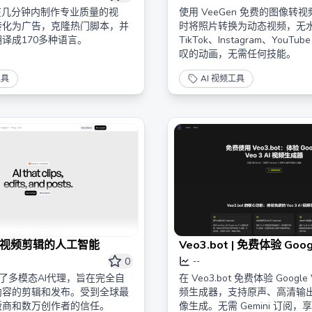
在几分钟内制作专业质量的视
使用 VeeGen 免费的图像转视
转化为广告，克隆热门脚本，并
时将照片转换为动态视频，无
译成170多种语言。
TikTok、Instagram、YouT
叹的动画，无需任何技能。
工具
AI 视频工具
1 视频剪辑的人工智能
Veo3.bot | 免费体验 Goog
AI 视频生成器，支持原声与
0
--
清
构建了多模态AI代理，旨在完全自
在 Veo3.bot 免费体验 Google V
内容的剪辑和发布。受到全球最
频生成器，支持原声、高清输
版商和数万创作者的信任。
像生成。无需 Gemini 订阅，享