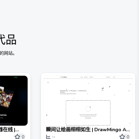
代品
的网站。
在线 |
瞬间让绘画栩栩如生 | DrawMingo AI
动画
0
0
--