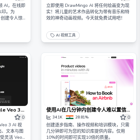
频 AI，在线即
立即使用 DrawMingo AI 将任何绘画变为现
水印。为
实！将儿童的艺术作品转化为带有音乐和特
ube 创建令人惊
效的神奇动画视频。今天就免费试用吧！
AI 视频工具
le Veo 3
使用AI在几分钟内创建令人难以置信的
1080P高
产品视频、文档等。
0
0
34.1K
28.81%
eo 3 AI 视
创建逐步指南、操作视频和培训模块，只需
出、文本与图
几分钟即可为您的知识库提供内容。仅用
受灵活 Veo
10%的时间即可实现10倍的质量。