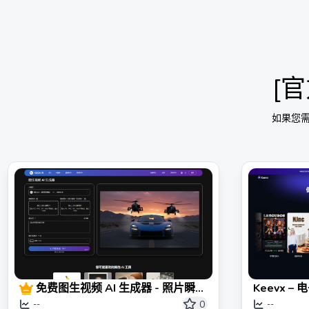
[官
如果您
免费图生视频 AI 生成器 - 照片瞬间
Keevx 
转视频
头像视频生
0
--
--