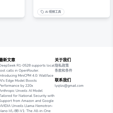
AI 视频工具
最新文章
关于我们
DeepSeek R1-0528 supports local
隐私政策
tool calls in OpenRouter.
条款和条件
Introducing MiniCPM 4.0: Wallface
联系我们
AI's Edge Model Boosts
Performance by 220x
lyqtzs@gmail.com
Anthropic Unveils AI Model
Tailored for National Security with
Support from Amazon and Google
NVIDIA Unveils Llama-Nemotron-
Nano-VL-8B-V1: The All-in-One