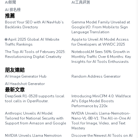
AI新聞
AI工具評測
AI 排名榜
推薦
Boost Your SEO with AI NavHub’s
Gemma Model Family Unveiled at
Backlinks Directory
Google I/O: From Mobile to Sign
Language Translation
🌐 April 2025 Global AI Website
Apple to Unveil AI Model Access
Traffic Rankings
for Developers at WWDC 2025
The Top AI Tools of February 2025:
NotebookLM Sees 56% Growth in
Revolutionizing Digital Creativity
Monthly Traffic Over 6 Months: Key
Insights for AI Tools Enthusiasts
朋友連結
AI Image Generator Hub
Random Address Generator
AI Headshot Generator
Marathon Pace Chart
最新文章
DeepSeek R1-0528 supports local
Introducing MiniCPM 4.0: Wallface
tool calls in OpenRouter.
AI's Edge Model Boosts
Performance by 220x
Anthropic Unveils AI Model
NVIDIA Unveils Llama-Nemotron-
Tailored for National Security with
Nano-VL-8B-V1: The All-in-One AI
Support from Amazon and Google
Tool for Image, Video, and Text
Mastery
NVIDIA Unveils Llama Nemotron
Discover the Newest AI Tools on AI