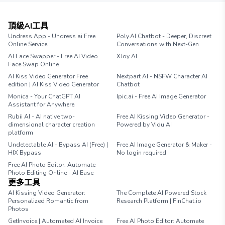
頂級AI工具
Undress.App - Undress ai Free
Poly.AI Chatbot - Deeper, Discreet
Online Service
Conversations with Next-Gen
AI Face Swapper - Free AI Video
XJoy AI
Face Swap Online
AI Kiss Video Generator Free
Nextpart AI - NSFW Character AI
edition | AI Kiss Video Generator
Chatbot
Monica - Your ChatGPT AI
Ipic.ai - Free Ai Image Generator
Assistant for Anywhere
Rubii AI - AI native two-
Free AI Kissing Video Generator -
dimensional character creation
Powered by Vidu AI
platform
Undetectable AI - Bypass AI (Free) |
Free AI Image Generator & Maker -
HIX Bypass
No login required
Free AI Photo Editor: Automate
Photo Editing Online - AI Ease
更多工具
AI Kissing Video Generator:
The Complete AI Powered Stock
Personalized Romantic from
Research Platform | FinChat.io
Photos
GetInvoice | Automated AI Invoice
Free AI Photo Editor: Automate