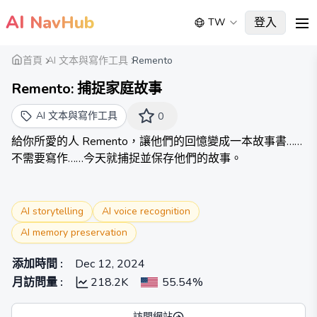
AI
NavHub
登入
TW
me
首頁
AI 文本與寫作工具
Remento
Remento: 捕捉家庭故事
AI 文本與寫作工具
0
給你所愛的人 Remento，讓他們的回憶變成一本故事書……
不需要寫作……今天就捕捉並保存他們的故事。
AI storytelling
AI voice recognition
AI memory preservation
添加時間
:
Dec 12, 2024
月訪問量
:
218.2K
55.54%
訪問網站