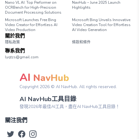
Nano VL AI: Top Performer on
NavHub – June 2025 Launch
OCRBench for High-Precision
Highlights
Document Processing Solutions
Microsoft Launches Free Bing
Microsoft Bing Unveils Innovative
Video Creator for Effortless AI
Video Creation Tool for Effortless
Video Production
AI Video Generation
關於我們
隱私政策
條款和條件
聯系我們
lyqtzs@gmail.com
AI
NavHub
Copyright
2026
© AI NavHub. All rights reserved.
AI NavHub工具目錄
發現2026年最佳AI工具，盡在AI NavHub工具目錄！
關注我們