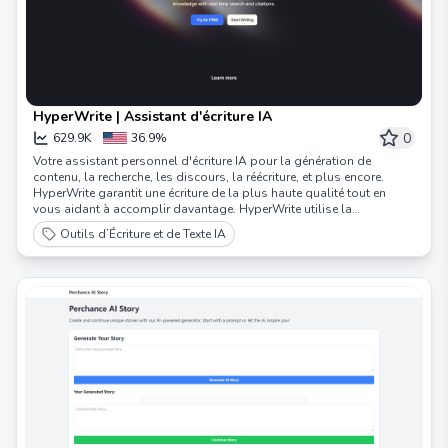
HyperWrite | Assistant d'écriture IA
0
629.9K
36.9%
Votre assistant personnel d'écriture IA pour la génération de
contenu, la recherche, les discours, la réécriture, et plus encore.
HyperWrite garantit une écriture de la plus haute qualité tout en
vous aidant à accomplir davantage. HyperWrite utilise la
technologie d'intelligence artificielle la plus puissante au monde
Outils d’Écriture et de Texte IA
pour vous aider à travailler plus intelligemment, plus rapidement et
avec aisance. Des centaines d'outils IA pour transformer votre
écriture, votre communication et votre recherche. Essayez notre
écrivain IA et notre nouvel assistant personnel IA pour découvrir
comment l'IA peut transformer votre travail.