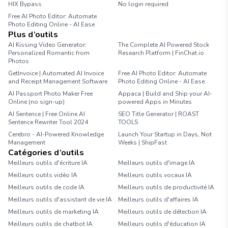
HIX Bypass
No login required
Free AI Photo Editor: Automate
Photo Editing Online - AI Ease
Plus d’outils
AI Kissing Video Generator:
The Complete AI Powered Stock
Personalized Romantic from
Research Platform | FinChat.io
Photos
GetInvoice | Automated AI Invoice
Free AI Photo Editor: Automate
and Receipt Management Software
Photo Editing Online - AI Ease
AI Passport Photo Maker Free
Appaca | Build and Ship your AI-
Online (no sign-up)
powered Apps in Minutes
AI Sentence | Free Online AI
SEO Title Generator | ROAST
Sentence Rewriter Tool 2024
TOOLS
Cerebro - AI-Powered Knowledge
Launch Your Startup in Days, Not
Management
Weeks | ShipFast
Catégories d’outils
Meilleurs outils d'écriture IA
Meilleurs outils d'image IA
Meilleurs outils vidéo IA
Meilleurs outils vocaux IA
Meilleurs outils de code IA
Meilleurs outils de productivité IA
Meilleurs outils d'assistant de vie IA
Meilleurs outils d'affaires IA
Meilleurs outils de marketing IA
Meilleurs outils de détection IA
Meilleurs outils de chatbot IA
Meilleurs outils d'éducation IA