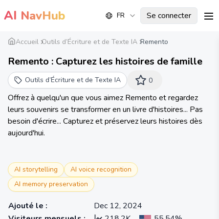
AI
NavHub
Se connecter
FR
me
Accueil
Outils d’Écriture et de Texte IA
Remento
Remento : Capturez les histoires de famille
Outils d’Écriture et de Texte IA
0
Offrez à quelqu'un que vous aimez Remento et regardez
leurs souvenirs se transformer en un livre d'histoires... Pas
besoin d'écrire... Capturez et préservez leurs histoires dès
aujourd'hui.
AI storytelling
AI voice recognition
AI memory preservation
Ajouté le
:
Dec 12, 2024
Visiteurs mensuels
:
218.2K
55.54%