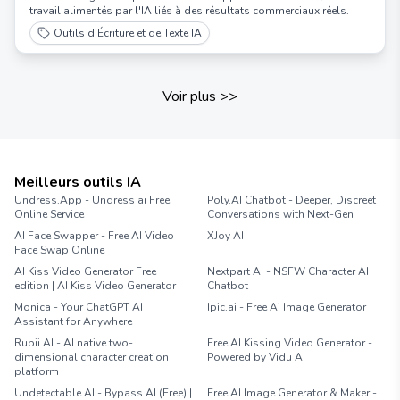
travail alimentés par l'IA liés à des résultats commerciaux réels.
Outils d’Écriture et de Texte IA
Voir plus
>>
Meilleurs outils IA
Undress.App - Undress ai Free
Poly.AI Chatbot - Deeper, Discreet
Online Service
Conversations with Next-Gen
AI Face Swapper - Free AI Video
XJoy AI
Face Swap Online
AI Kiss Video Generator Free
Nextpart AI - NSFW Character AI
edition | AI Kiss Video Generator
Chatbot
Monica - Your ChatGPT AI
Ipic.ai - Free Ai Image Generator
Assistant for Anywhere
Rubii AI - AI native two-
Free AI Kissing Video Generator -
dimensional character creation
Powered by Vidu AI
platform
Undetectable AI - Bypass AI (Free) |
Free AI Image Generator & Maker -