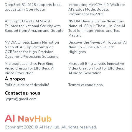
DeepSeek R1-0528 supports local
Introducing MiniCPM 4.0: Wallface
tool calls in OpenRouter.
AI's Edge Model Boosts
Performance by 220x
Anthropic Unveils AI Model
NVIDIA Unveils Llama-Nemotron-
Tailored for National Security with
Nano-VL-8B-V1: The All-in-One AI
Support from Amazon and Google
Tool for Image, Video, and Text
Mastery
NVIDIA Unveils Llama Nemotron
Discover the Newest AI Tools on AI
Nano VL AI: Top Performer on
NavHub – June 2025 Launch
OCRBench for High-Precision
Highlights
Document Processing Solutions
Microsoft Launches Free Bing
Microsoft Bing Unveils Innovative
Video Creator for Effortless AI
Video Creation Tool for Effortless
Video Production
AI Video Generation
À propos
Politique de confidentialité
Termes et conditions
Contactez-nous
lyqtzs@gmail.com
AI
NavHub
Copyright
2026
© AI NavHub. All rights reserved.