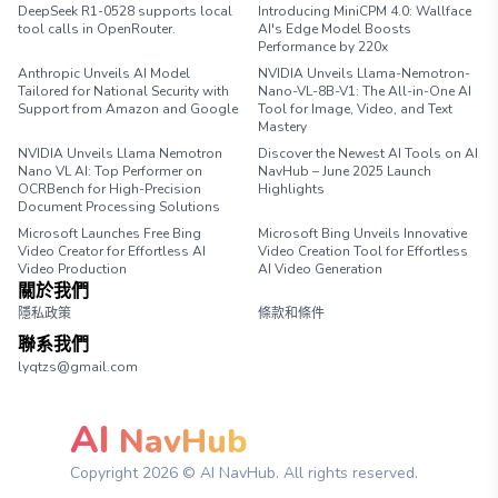
DeepSeek R1-0528 supports local
Introducing MiniCPM 4.0: Wallface
tool calls in OpenRouter.
AI's Edge Model Boosts
Performance by 220x
Anthropic Unveils AI Model
NVIDIA Unveils Llama-Nemotron-
Tailored for National Security with
Nano-VL-8B-V1: The All-in-One AI
Support from Amazon and Google
Tool for Image, Video, and Text
Mastery
NVIDIA Unveils Llama Nemotron
Discover the Newest AI Tools on AI
Nano VL AI: Top Performer on
NavHub – June 2025 Launch
OCRBench for High-Precision
Highlights
Document Processing Solutions
Microsoft Launches Free Bing
Microsoft Bing Unveils Innovative
Video Creator for Effortless AI
Video Creation Tool for Effortless
Video Production
AI Video Generation
關於我們
隱私政策
條款和條件
聯系我們
lyqtzs@gmail.com
AI
NavHub
Copyright
2026
© AI NavHub. All rights reserved.