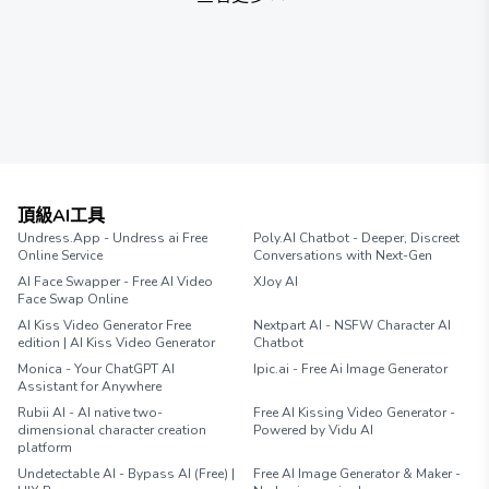
頂級AI工具
Undress.App - Undress ai Free
Poly.AI Chatbot - Deeper, Discreet
Online Service
Conversations with Next-Gen
AI Face Swapper - Free AI Video
XJoy AI
Face Swap Online
AI Kiss Video Generator Free
Nextpart AI - NSFW Character AI
edition | AI Kiss Video Generator
Chatbot
Monica - Your ChatGPT AI
Ipic.ai - Free Ai Image Generator
Assistant for Anywhere
Rubii AI - AI native two-
Free AI Kissing Video Generator -
dimensional character creation
Powered by Vidu AI
platform
Undetectable AI - Bypass AI (Free) |
Free AI Image Generator & Maker -