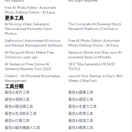
HIX Bypass
No login required
Free AI Photo Editor: Automate
Photo Editing Online - AI Ease
更多工具
AI Kissing Video Generator:
The Complete AI Powered Stock
Personalized Romantic from
Research Platform | FinChat.io
Photos
GetInvoice | Automated AI Invoice
Free AI Photo Editor: Automate
and Receipt Management Software
Photo Editing Online - AI Ease
AI Passport Photo Maker Free
Appaca | Build and Ship your AI-
Online (no sign-up)
powered Apps in Minutes
AI Sentence | Free Online AI
SEO Title Generator | ROAST
Sentence Rewriter Tool 2024
TOOLS
Cerebro - AI-Powered Knowledge
Launch Your Startup in Days, Not
Management
Weeks | ShipFast
工具分類
最佳AI寫作工具
最佳AI圖像工具
最佳AI視頻工具
最佳AI語音工具
最佳AI程式碼工具
最佳AI生產力工具
最佳AI生活助手工具
最佳AI商業工具
最佳AI行銷工具
最佳AI檢測工具
最佳AI聊天機器人工具
最佳AI教育工具