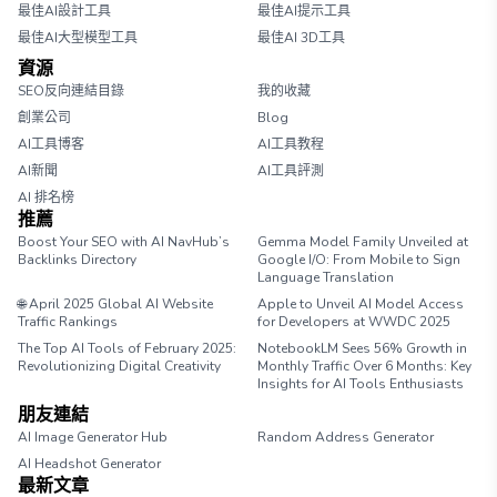
最佳AI設計工具
最佳AI提示工具
最佳AI大型模型工具
最佳AI 3D工具
資源
SEO反向連結目錄
我的收藏
創業公司
Blog
AI工具博客
AI工具教程
AI新聞
AI工具評測
AI 排名榜
推薦
Boost Your SEO with AI NavHub’s
Gemma Model Family Unveiled at
Backlinks Directory
Google I/O: From Mobile to Sign
Language Translation
🌐 April 2025 Global AI Website
Apple to Unveil AI Model Access
Traffic Rankings
for Developers at WWDC 2025
The Top AI Tools of February 2025:
NotebookLM Sees 56% Growth in
Revolutionizing Digital Creativity
Monthly Traffic Over 6 Months: Key
Insights for AI Tools Enthusiasts
朋友連結
AI Image Generator Hub
Random Address Generator
AI Headshot Generator
Marathon Pace Chart
最新文章