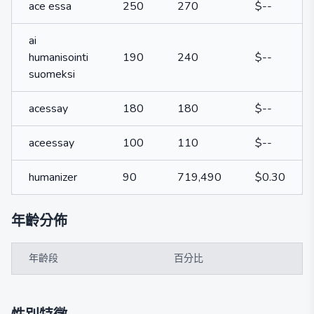
ace essa
250
270
$--
ai
humanisointi
190
240
$--
suomeksi
acessay
180
180
$--
aceessay
100
110
$--
humanizer
90
719,490
$0.30
年齡分佈
年齡段
百分比