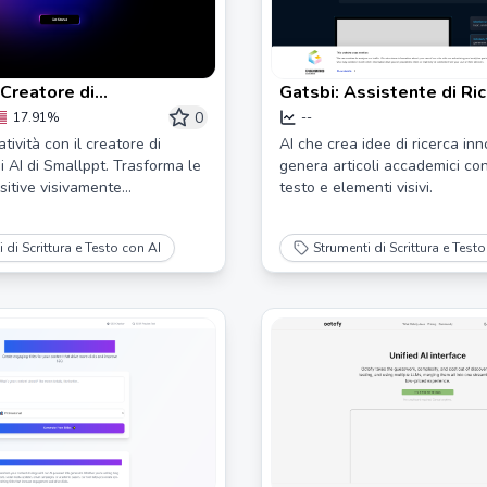
Creatore di
Gatsbi: Assistente di Ric
oni AI per Diapositive
Scrittore di Articoli Scien
0
17.91%
--
ali
atività con il creatore di
AI che crea idee di ricerca inn
i AI di Smallppt. Trasforma le
genera articoli accademici con
sitive visivamente
testo e elementi visivi.
 di Scrittura e Testo con AI
Strumenti di Scrittura e Test