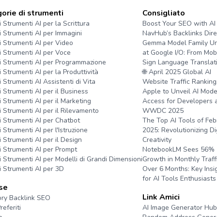
orie di strumenti
Consigliato
i Strumenti AI per la Scrittura
Boost Your SEO with AI
ri Strumenti AI per Immagini
NavHub’s Backlinks Dire
ri Strumenti AI per Video
Gemma Model Family Un
ri Strumenti AI per Voce
at Google I/O: From Mobi
ri Strumenti AI per Programmazione
Sign Language Translat
i Strumenti AI per la Produttività
🌐 April 2025 Global AI
i Strumenti AI Assistenti di Vita
Website Traffic Ranking
i Strumenti AI per il Business
Apple to Unveil AI Mode
i Strumenti AI per il Marketing
Access for Developers 
ri Strumenti AI per il Rilevamento
WWDC 2025
ri Strumenti AI per Chatbot
The Top AI Tools of Feb
i Strumenti AI per l'Istruzione
2025: Revolutionizing Di
i Strumenti AI per il Design
Creativity
ri Strumenti AI per Prompt
NotebookLM Sees 56%
ri Strumenti AI per Modelli di Grandi Dimensioni
Growth in Monthly Traff
ri Strumenti AI per 3D
Over 6 Months: Key Insi
for AI Tools Enthusiasts
se
Link Amici
ory Backlink SEO
referiti
AI Image Generator Hub