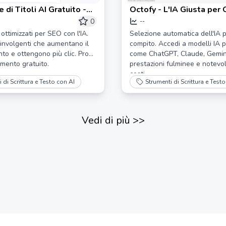
 di Titoli AI Gratuito -
Octofy - L'IA Giusta per 
r
Compito
0
--
 ottimizzati per SEO con l'IA.
Selezione automatica dell'IA p
oinvolgenti che aumentano il
compito. Accedi a modelli IA 
to e ottengono più clic. Prova
come ChatGPT, Claude, Gemini
umento gratuito.
prestazioni fulminee e notevoli
costi.
 di Scrittura e Testo con AI
Strumenti di Scrittura e Test
Vedi di più
>>