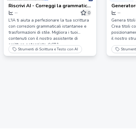
Riscrivi AI - Correggi la grammatica
Generatore
o cambia lo stile di scrittura con AI
SEOCheck
0
--
--
L'IA ti aiuta a perfezionare la tua scrittura
Genera titoli
con correzioni grammaticali istantanee e
Crea titoli c
trasformazioni di stile. Migliora i tuoi
posizionamen
contenuti con il nostro assistente di
il nostro str
scrittura potenziato dall'IA.
Strumenti di Scrittura e Testo con AI
Strumenti