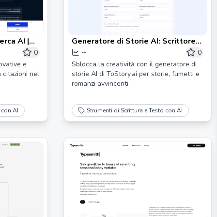
erca AI |
Generatore di Storie AI: Scrittore
tifici
di Romanzi, Creatore di Fumetti e
0
0
--
Creatore di Libri
ovative e
Sblocca la creatività con il generatore di
 citazioni nel
storie AI di ToStory.ai per storie, fumetti e
romanzi avvincenti.
o con AI
Strumenti di Scrittura e Testo con AI