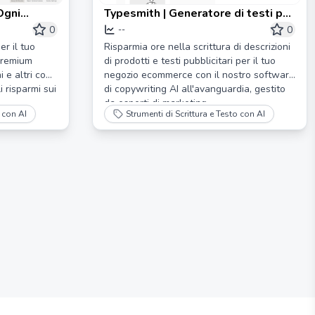
Ogni
Typesmith | Generatore di testi per
prodotti eCommerce basato su AI
0
0
--
er il tuo
Risparmia ore nella scrittura di descrizioni
premium
di prodotti e testi pubblicitari per il tuo
 e altri con
negozio ecommerce con il nostro software
 risparmi sui
di copywriting AI all'avanguardia, gestito
da esperti di marketing.
o con AI
Strumenti di Scrittura e Testo con AI