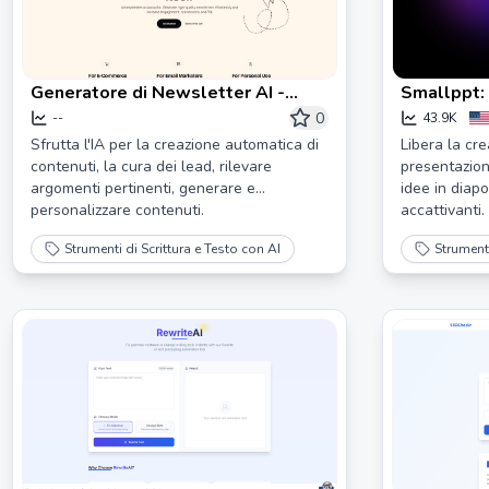
Generatore di Newsletter AI -
Smallppt: 
Crea Newsletter AI in Pilota
Presentazi
0
--
43.9K
Automatico 🚀
Profession
Sfrutta l'IA per la creazione automatica di
Libera la cre
contenuti, la cura dei lead, rilevare
presentazion
argomenti pertinenti, generare e
idee in diapo
personalizzare contenuti.
accattivanti.
Strumenti di Scrittura e Testo con AI
Strumenti