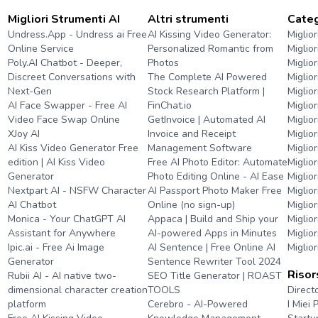
Migliori Strumenti AI
Altri strumenti
Categ
Undress.App - Undress ai Free
AI Kissing Video Generator:
Miglior
Online Service
Personalized Romantic from
Miglio
Poly.AI Chatbot - Deeper,
Photos
Miglio
Discreet Conversations with
The Complete AI Powered
Miglio
Next-Gen
Stock Research Platform |
Miglio
AI Face Swapper - Free AI
FinChat.io
Miglior
Video Face Swap Online
GetInvoice | Automated AI
Miglior
XJoy AI
Invoice and Receipt
Miglior
AI Kiss Video Generator Free
Management Software
Miglior
edition | AI Kiss Video
Free AI Photo Editor: Automate
Miglio
Generator
Photo Editing Online - AI Ease
Miglio
Nextpart AI - NSFW Character
AI Passport Photo Maker Free
Miglior
AI Chatbot
Online (no sign-up)
Miglior
Monica - Your ChatGPT AI
Appaca | Build and Ship your
Miglio
Assistant for Anywhere
AI-powered Apps in Minutes
Miglio
Ipic.ai - Free Ai Image
AI Sentence | Free Online AI
Miglio
Generator
Sentence Rewriter Tool 2024
Risor
Rubii AI - AI native two-
SEO Title Generator | ROAST
dimensional character creation
TOOLS
Direct
platform
Cerebro - AI-Powered
I Miei P