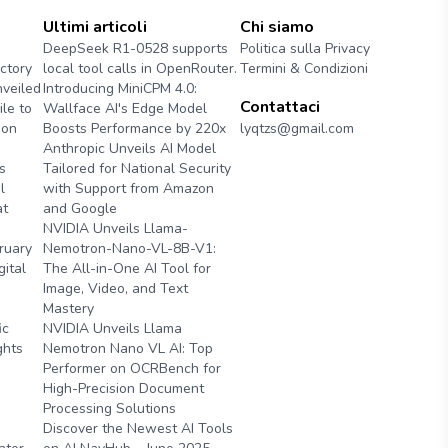
Ultimi articoli
Chi siamo
DeepSeek R1-0528 supports
Politica sulla Privacy
ctory
local tool calls in OpenRouter.
Termini & Condizioni
veiled
Introducing MiniCPM 4.0:
Contattaci
le to
Wallface AI's Edge Model
ion
Boosts Performance by 220x
lyqtzs@gmail.com
Anthropic Unveils AI Model
s
Tailored for National Security
l
with Support from Amazon
at
and Google
NVIDIA Unveils Llama-
ruary
Nemotron-Nano-VL-8B-V1:
gital
The All-in-One AI Tool for
Image, Video, and Text
Mastery
ic
NVIDIA Unveils Llama
ghts
Nemotron Nano VL AI: Top
Performer on OCRBench for
High-Precision Document
Processing Solutions
Discover the Newest AI Tools