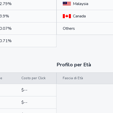
2.79%
Malaysia
3.9%
Canada
0.07%
Others
0.71%
Profilo per Età
me
Costo per Click
Fascia di Età
$--
$--