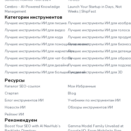
Cerebro - AI-Powered Knowledge
Launch Your Startup in Days, Not
Management
Weeks | ShipFast
Категории инструментов
Лучшие инструменты ИИ для письма
Лучшие инструменты ИИ для изобр
Лучшие инструменты ИИ для видео
Лучшие инструменты ИИ для голоса
Лучшие инструменты ИИ для кода
Лучшие инструменты ИИ для продук
Лучшие инструменты ИИ для помощников жизни
Лучшие инструменты ИИ для бизнес
Лучшие инструменты ИИ для маркетинга
Лучшие инструменты ИИ для детекц
Лучшие инструменты ИИ для чат-ботов
Лучшие инструменты ИИ для образ
Лучшие инструменты ИИ для дизайна
Лучшие инструменты ИИ для подска
Лучшие инструменты ИИ для больших моделей
Лучшие инструменты ИИ для 3D
Ресурсы
Каталог SEO-ссылок
Мои Избранные
Стартап
Blog
Блог инструментов ИИ
Учебники по инструментам ИИ
Новости ИИ
Обзоры инструментов ИИ
Рейтинг ИИ
Рекомендуем
Boost Your SEO with AI NavHub’s
Gemma Model Family Unveiled at
Backlinks Directory
Google I/O: From Mobile to Sign