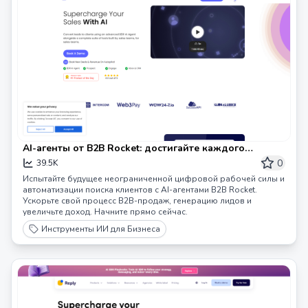
AI-агенты от B2B Rocket: достигайте каждого
потенциального клиента на Земле в
0
39.5K
автоматическом режиме!
Испытайте будущее неограниченной цифровой рабочей силы и
автоматизации поиска клиентов с AI-агентами B2B Rocket.
Ускорьте свой процесс B2B-продаж, генерацию лидов и
увеличьте доход. Начните прямо сейчас.
Инструменты ИИ для Бизнеса