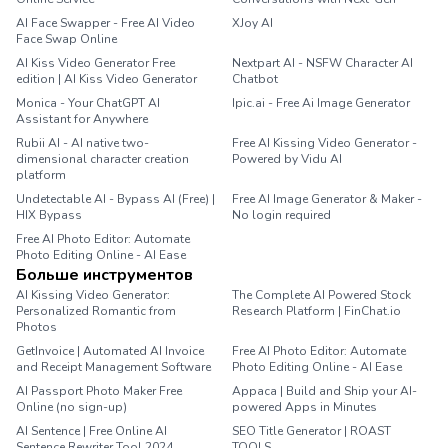
AI Face Swapper - Free AI Video
XJoy AI
Face Swap Online
AI Kiss Video Generator Free
Nextpart AI - NSFW Character AI
edition | AI Kiss Video Generator
Chatbot
Monica - Your ChatGPT AI
Ipic.ai - Free Ai Image Generator
Assistant for Anywhere
Rubii AI - AI native two-
Free AI Kissing Video Generator -
dimensional character creation
Powered by Vidu AI
platform
Undetectable AI - Bypass AI (Free) |
Free AI Image Generator & Maker -
HIX Bypass
No login required
Free AI Photo Editor: Automate
Photo Editing Online - AI Ease
Больше инструментов
AI Kissing Video Generator:
The Complete AI Powered Stock
Personalized Romantic from
Research Platform | FinChat.io
Photos
GetInvoice | Automated AI Invoice
Free AI Photo Editor: Automate
and Receipt Management Software
Photo Editing Online - AI Ease
AI Passport Photo Maker Free
Appaca | Build and Ship your AI-
Online (no sign-up)
powered Apps in Minutes
AI Sentence | Free Online AI
SEO Title Generator | ROAST
Sentence Rewriter Tool 2024
TOOLS