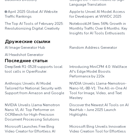
Language Translation
🌐 April 2025 Global AI Website
Apple to Unveil AI Model Access
Traffic Rankings
for Developers at WWDC 2025
The Top AI Tools of February 2025:
NotebookLM Sees 56% Growth in
Revolutionizing Digital Creativity
Monthly Traffic Over 6 Months: Key
Insights for AI Tools Enthusiasts
Дружеские ссылки
AI Image Generator Hub
Random Address Generator
AI Headshot Generator
Marathon Pace Chart
Последние статьи
DeepSeek R1-0528 supports local
Introducing MiniCPM 4.0: Wallface
tool calls in OpenRouter.
AI's Edge Model Boosts
Performance by 220x
Anthropic Unveils AI Model
NVIDIA Unveils Llama-Nemotron-
Tailored for National Security with
Nano-VL-8B-V1: The All-in-One AI
Support from Amazon and Google
Tool for Image, Video, and Text
Mastery
NVIDIA Unveils Llama Nemotron
Discover the Newest AI Tools on AI
Nano VL AI: Top Performer on
NavHub – June 2025 Launch
OCRBench for High-Precision
Highlights
Document Processing Solutions
Microsoft Launches Free Bing
Microsoft Bing Unveils Innovative
Video Creator for Effortless AI
Video Creation Tool for Effortless