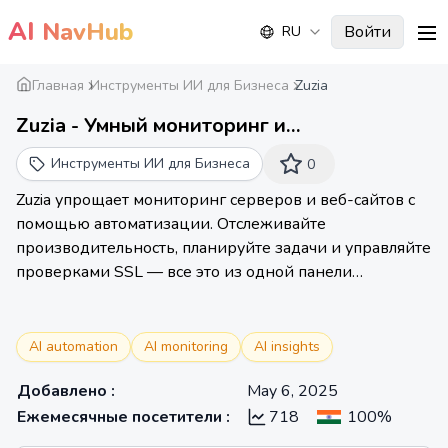
AI
NavHub
Войти
RU
me
Главная
Инструменты ИИ для Бизнеса
Zuzia
Zuzia - Умный мониторинг и
автоматизация для серверов и веб-сайтов
Инструменты ИИ для Бизнеса
0
Zuzia упрощает мониторинг серверов и веб-сайтов с
помощью автоматизации. Отслеживайте
производительность, планируйте задачи и управляйте
проверками SSL — все это из одной панели
управления.
AI automation
AI monitoring
AI insights
Добавлено
:
May 6, 2025
Ежемесячные посетители
:
718
100%