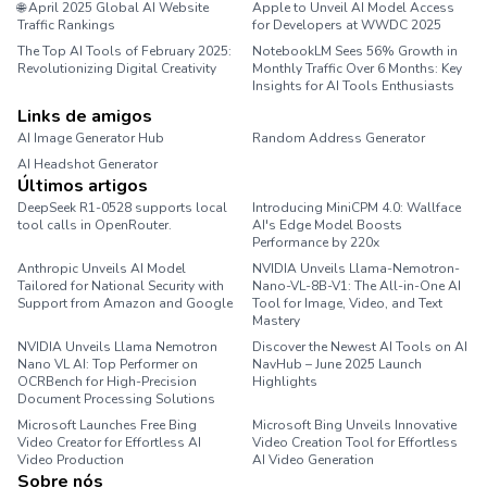
🌐 April 2025 Global AI Website
Apple to Unveil AI Model Access
Traffic Rankings
for Developers at WWDC 2025
The Top AI Tools of February 2025:
NotebookLM Sees 56% Growth in
Revolutionizing Digital Creativity
Monthly Traffic Over 6 Months: Key
Insights for AI Tools Enthusiasts
Links de amigos
AI Image Generator Hub
Random Address Generator
AI Headshot Generator
Marathon Pace Chart
Últimos artigos
DeepSeek R1-0528 supports local
Introducing MiniCPM 4.0: Wallface
tool calls in OpenRouter.
AI's Edge Model Boosts
Performance by 220x
Anthropic Unveils AI Model
NVIDIA Unveils Llama-Nemotron-
Tailored for National Security with
Nano-VL-8B-V1: The All-in-One AI
Support from Amazon and Google
Tool for Image, Video, and Text
Mastery
NVIDIA Unveils Llama Nemotron
Discover the Newest AI Tools on AI
Nano VL AI: Top Performer on
NavHub – June 2025 Launch
OCRBench for High-Precision
Highlights
Document Processing Solutions
Microsoft Launches Free Bing
Microsoft Bing Unveils Innovative
Video Creator for Effortless AI
Video Creation Tool for Effortless
Video Production
AI Video Generation
Sobre nós