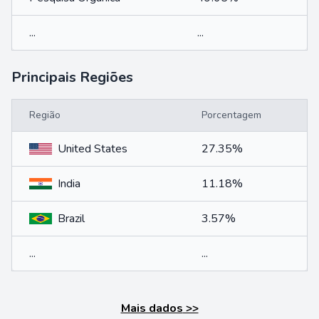
...
...
Principais Regiões
Região
Porcentagem
United States
27.35%
India
11.18%
Brazil
3.57%
...
...
Mais dados
>>