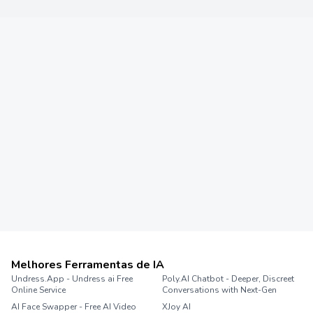
Melhores Ferramentas de IA
Undress.App - Undress ai Free
Poly.AI Chatbot - Deeper, Discreet
Online Service
Conversations with Next-Gen
AI Face Swapper - Free AI Video
XJoy AI