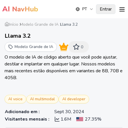
AI
NavHub
Entrar
PT
me
Início
Modelo Grande de IA
Llama 3.2
Llama 3.2
Modelo Grande de IA
0
O modelo de IA de código aberto que você pode ajustar,
destilar e implantar em qualquer lugar. Nossos modelos
mais recentes estão disponíveis em variantes de 8B, 70B e
405B.
AI voice
AI multimodal
AI developer
Adicionado em
:
Sept 30, 2024
Visitantes mensais
:
1.6M
27.35%