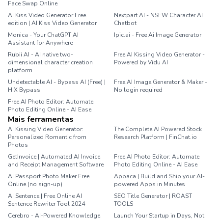
Face Swap Online
AI Kiss Video Generator Free
Nextpart AI - NSFW Character AI
edition | AI Kiss Video Generator
Chatbot
Monica - Your ChatGPT AI
Ipic.ai - Free Ai Image Generator
Assistant for Anywhere
Rubii AI - AI native two-
Free AI Kissing Video Generator -
dimensional character creation
Powered by Vidu AI
platform
Undetectable AI - Bypass AI (Free) |
Free AI Image Generator & Maker -
HIX Bypass
No login required
Free AI Photo Editor: Automate
Photo Editing Online - AI Ease
Mais ferramentas
AI Kissing Video Generator:
The Complete AI Powered Stock
Personalized Romantic from
Research Platform | FinChat.io
Photos
GetInvoice | Automated AI Invoice
Free AI Photo Editor: Automate
and Receipt Management Software
Photo Editing Online - AI Ease
AI Passport Photo Maker Free
Appaca | Build and Ship your AI-
Online (no sign-up)
powered Apps in Minutes
AI Sentence | Free Online AI
SEO Title Generator | ROAST
Sentence Rewriter Tool 2024
TOOLS
Cerebro - AI-Powered Knowledge
Launch Your Startup in Days, Not