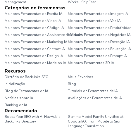
Management
Weeks | ShipFast
Categorias de ferramentas
Melhores Ferramentas de Escrita IA
Melhores Ferramentas de Imagem IA
Melhores Ferramentas de Vídeo IA
Melhores Ferramentas de Voz IA
Melhores Ferramentas de Código IA
Melhores Ferramentas de Produtividad
Melhores Ferramentas de Assistente de Vida IA
Melhores Ferramentas de Negócios IA
Melhores Ferramentas de Marketing IA
Melhores Ferramentas de Detecção IA
Melhores Ferramentas de Chatbot IA
Melhores Ferramentas de Educação IA
Melhores Ferramentas de Design IA
Melhores Ferramentas de Prompt IA
Melhores Ferramentas de Modelos IA
Melhores Ferramentas 3D IA
Recursos
Diretório de Backlinks SEO
Meus Favoritos
Inicialização
Blog
Blog de Ferramentas de IA
Tutoriais de Ferramentas de IA
Notícias sobre IA
Avaliações de Ferramentas de IA
Ranking de IA
Recomendado
Boost Your SEO with AI NavHub’s
Gemma Model Family Unveiled at
Backlinks Directory
Google I/O: From Mobile to Sign
Language Translation