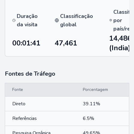
Classifi
Duração
Classificação
por
da visita
global
país/reg
14,486
00:01:41
47,461
(India)
Fontes de Tráfego
Fonte
Porcentagem
Direto
39.11%
Referências
6.5%
Pesquisa Orgânica
49.65%