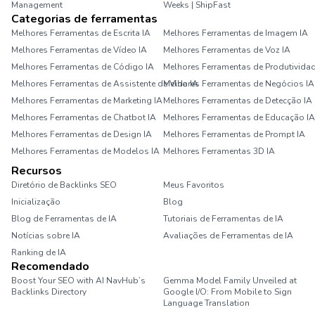
Management
Weeks | ShipFast
Categorias de ferramentas
Melhores Ferramentas de Escrita IA
Melhores Ferramentas de Imagem IA
Melhores Ferramentas de Vídeo IA
Melhores Ferramentas de Voz IA
Melhores Ferramentas de Código IA
Melhores Ferramentas de Produtividad
Melhores Ferramentas de Assistente de Vida IA
Melhores Ferramentas de Negócios IA
Melhores Ferramentas de Marketing IA
Melhores Ferramentas de Detecção IA
Melhores Ferramentas de Chatbot IA
Melhores Ferramentas de Educação IA
Melhores Ferramentas de Design IA
Melhores Ferramentas de Prompt IA
Melhores Ferramentas de Modelos IA
Melhores Ferramentas 3D IA
Recursos
Diretório de Backlinks SEO
Meus Favoritos
Inicialização
Blog
Blog de Ferramentas de IA
Tutoriais de Ferramentas de IA
Notícias sobre IA
Avaliações de Ferramentas de IA
Ranking de IA
Recomendado
Boost Your SEO with AI NavHub’s
Gemma Model Family Unveiled at
Backlinks Directory
Google I/O: From Mobile to Sign
Language Translation