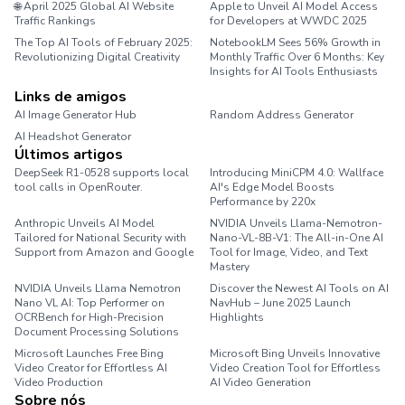
🌐 April 2025 Global AI Website
Apple to Unveil AI Model Access
Traffic Rankings
for Developers at WWDC 2025
The Top AI Tools of February 2025:
NotebookLM Sees 56% Growth in
Revolutionizing Digital Creativity
Monthly Traffic Over 6 Months: Key
Insights for AI Tools Enthusiasts
Links de amigos
AI Image Generator Hub
Random Address Generator
AI Headshot Generator
Marathon Pace Chart
Últimos artigos
DeepSeek R1-0528 supports local
Introducing MiniCPM 4.0: Wallface
tool calls in OpenRouter.
AI's Edge Model Boosts
Performance by 220x
Anthropic Unveils AI Model
NVIDIA Unveils Llama-Nemotron-
Tailored for National Security with
Nano-VL-8B-V1: The All-in-One AI
Support from Amazon and Google
Tool for Image, Video, and Text
Mastery
NVIDIA Unveils Llama Nemotron
Discover the Newest AI Tools on AI
Nano VL AI: Top Performer on
NavHub – June 2025 Launch
OCRBench for High-Precision
Highlights
Document Processing Solutions
Microsoft Launches Free Bing
Microsoft Bing Unveils Innovative
Video Creator for Effortless AI
Video Creation Tool for Effortless
Video Production
AI Video Generation
Sobre nós