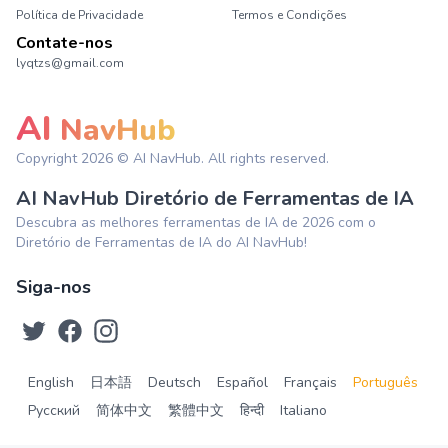
Política de Privacidade
Termos e Condições
Contate-nos
lyqtzs@gmail.com
AI
NavHub
Copyright
2026
© AI NavHub. All rights reserved.
AI NavHub Diretório de Ferramentas de IA
Descubra as melhores ferramentas de IA de 2026 com o
Diretório de Ferramentas de IA do AI NavHub!
Siga-nos
English
日本語
Deutsch
Español
Français
Português
Русский
简体中文
繁體中文
हिन्दी
Italiano