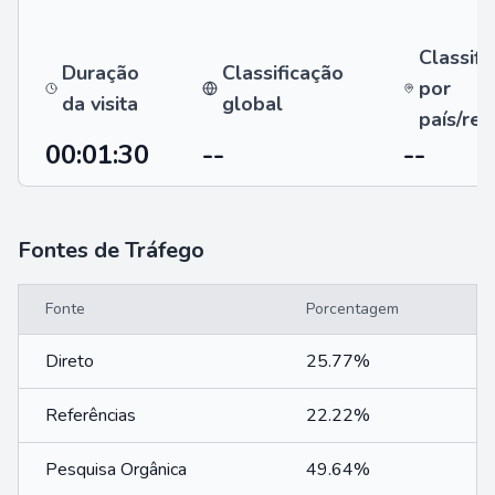
Classifi
Duração
Classificação
por
da visita
global
país/reg
00:01:30
--
--
Fontes de Tráfego
Fonte
Porcentagem
Direto
25.77%
Referências
22.22%
Pesquisa Orgânica
49.64%