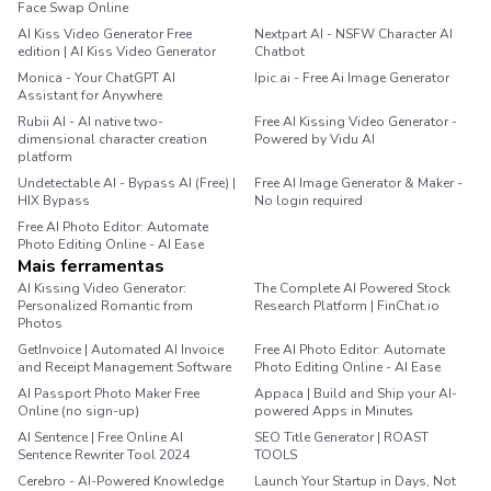
Face Swap Online
AI Kiss Video Generator Free
Nextpart AI - NSFW Character AI
edition | AI Kiss Video Generator
Chatbot
Monica - Your ChatGPT AI
Ipic.ai - Free Ai Image Generator
Assistant for Anywhere
Rubii AI - AI native two-
Free AI Kissing Video Generator -
dimensional character creation
Powered by Vidu AI
platform
Undetectable AI - Bypass AI (Free) |
Free AI Image Generator & Maker -
HIX Bypass
No login required
Free AI Photo Editor: Automate
Photo Editing Online - AI Ease
Mais ferramentas
AI Kissing Video Generator:
The Complete AI Powered Stock
Personalized Romantic from
Research Platform | FinChat.io
Photos
GetInvoice | Automated AI Invoice
Free AI Photo Editor: Automate
and Receipt Management Software
Photo Editing Online - AI Ease
AI Passport Photo Maker Free
Appaca | Build and Ship your AI-
Online (no sign-up)
powered Apps in Minutes
AI Sentence | Free Online AI
SEO Title Generator | ROAST
Sentence Rewriter Tool 2024
TOOLS
Cerebro - AI-Powered Knowledge
Launch Your Startup in Days, Not