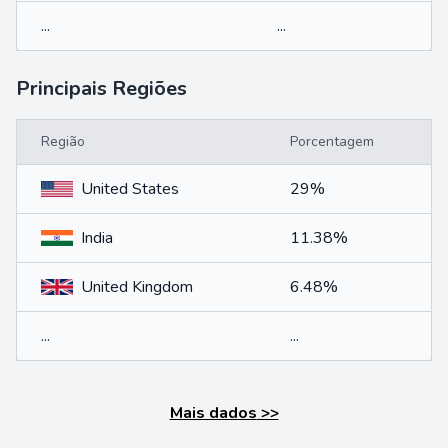
...
...
Principais Regiões
Região
Porcentagem
United States
29%
India
11.38%
United Kingdom
6.48%
...
...
Mais dados
>>