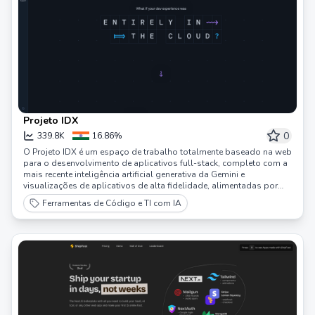
Projeto IDX
0
339.8K
16.86%
O Projeto IDX é um espaço de trabalho totalmente baseado na web
para o desenvolvimento de aplicativos full-stack, completo com a
mais recente inteligência artificial generativa da Gemini e
visualizações de aplicativos de alta fidelidade, alimentadas por
emuladores de nuvem.
Ferramentas de Código e TI com IA