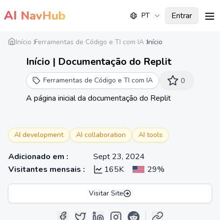
AI
NavHub
Entrar
PT
me
Início
Ferramentas de Código e TI com IA
Início
Início | Documentação do Replit
Ferramentas de Código e TI com IA
0
A página inicial da documentação do Replit
AI development
AI collaboration
AI tools
Adicionado em
:
Sept 23, 2024
Visitantes mensais
:
165K
29%
Visitar Site