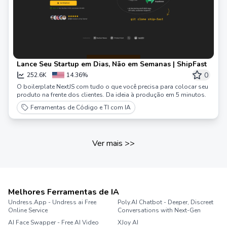
Lance Seu Startup em Dias, Não em Semanas | ShipFast
0
252.6K
14.36%
O boilerplate NextJS com tudo o que você precisa para colocar seu
produto na frente dos clientes. Da ideia à produção em 5 minutos.
Ferramentas de Código e TI com IA
Ver mais
>>
Melhores Ferramentas de IA
Undress.App - Undress ai Free
Poly.AI Chatbot - Deeper, Discreet
Online Service
Conversations with Next-Gen
AI Face Swapper - Free AI Video
XJoy AI