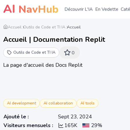
AI
NavHub
Découvrir L'IA
En Vedette
Caté
Accueil
Outils de Code et TI IA
Accueil
Accueil | Documentation Replit
Outils de Code et TI IA
0
La page d'accueil des Docs Replit
AI development
AI collaboration
AI tools
Ajouté le
:
Sept 23, 2024
Visiteurs mensuels
:
165K
29%