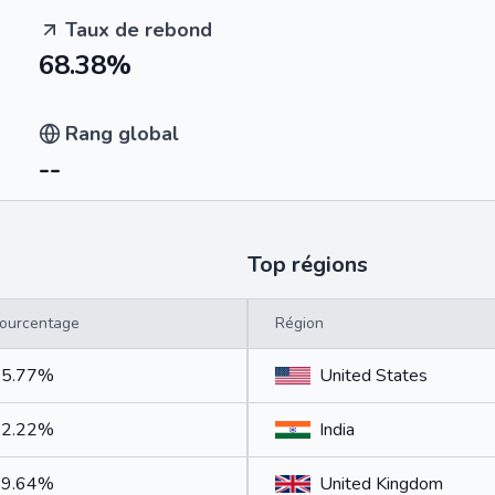
Taux de rebond
68.38%
Rang global
--
Top régions
ourcentage
Région
25.77%
United States
22.22%
India
49.64%
United Kingdom