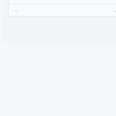
...
...