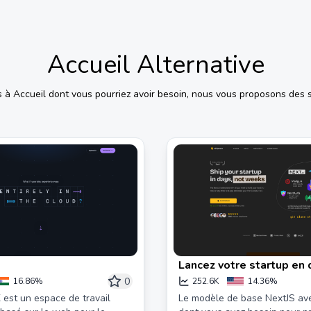
Accueil
Alternative
s à
Accueil
dont vous pourriez avoir besoin, nous vous proposons des s
Lancez votre startup en
jours, pas en semaines |
0
16.86%
252.6K
14.36%
X est un espace de travail
Le modèle de base NextJS ave