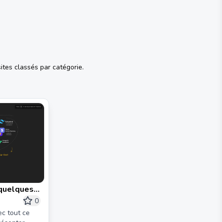
ites classés par catégorie.
 quelques
 ShipFast
0
c tout ce