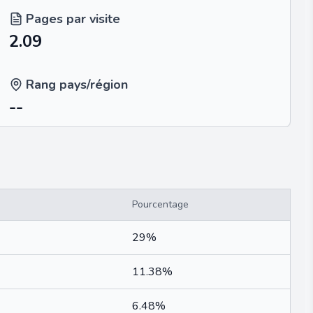
Pages par visite
2.09
Rang pays/région
--
Pourcentage
29%
11.38%
6.48%