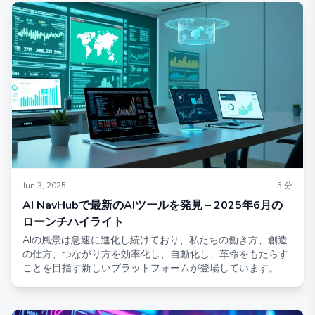
た能力を示しました。効率的な推論性能と柔軟な展開オプシ
ョンを備えたLlama Nemotron Nano VLは、AI駆動の文書分
析における新たな基準を設定しています。
Jun 3, 2025
5
分
AI NavHubで最新のAIツールを発見 – 2025年6月の
ローンチハイライト
AIの風景は急速に進化し続けており、私たちの働き方、創造
の仕方、つながり方を効率化し、自動化し、革命をもたらす
ことを目指す新しいプラットフォームが登場しています。