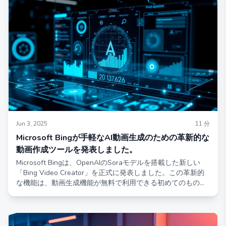
作をこれまで以上に身近なものにしています。
Jun 3, 2025
11
分
Microsoft Bingが手軽なAI動画生成のための革新的な
動画作成ツールを発表しました。
Microsoft Bingは、OpenAIのSoraモデルを搭載した新しい
「Bing Video Creator」を正式に発表しました。この革新的
な機能は、動画生成機能が無料で利用できる初めてのもの
で、一般のユーザーが簡単なテキストプロンプトを使って手
軽に動画を作成できるようになります。Bing Video Creator
を使えば、ユーザーは自分の書いた説明を簡単にパーソナラ
イズされた短い動画に変換でき、動画制作が誰にでもアクセ