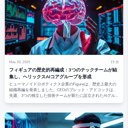
OmniConsistencyはこの分野における重要な進展として際立
っています。
May 30, 2025
15
分
フィギュアの歴史的再編成：3つのテックチームが結
集し、ヘリックスAIコアグループを形成
ヒューマノイドロボティクス企業のFigureは、歴史上最大の
組織再編を発表しました。CEOのブレット・アドコックは、
先週、3つの独立した技術チームが新たに設立されたAIグル
ープ「Helix」に統合されたことをTwitterで明らかにしまし
た。この戦略的統合は、部門間のサイロを排除し、ヒューマ
ノイドロボットの商業化を加速することを目的としていま
す。AIモデルにちなんで名付けられたHelixグループは、
Figureが最近開始したVLA（ビジョン・ランゲージ・アクシ