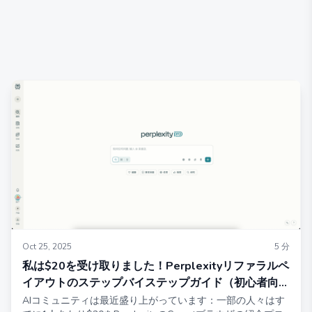
Oct 25, 2025
5
分
私は$20を受け取りました！Perplexityリファラルペ
イアウトのステップバイステップガイド（初心者向け
チュートリアル）
AIコミュニティは最近盛り上がっています：一部の人々はす