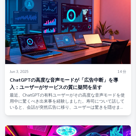
ス可能になります。
Jun 3, 2025
14
分
ChatGPTの高度な音声モードが「広告中断」を導
入：ユーザーがサービスの質に疑問を呈す
最近、ChatGPTの有料ユーザーがその高度な音声モードを使
用中に驚くべき出来事を経験しました。寿司について話して
いると、会話が突然広告に移り、ユーザーは驚きを隠せませ
んでした。ユーザーの報告によると、ChatGPTは突然
「Prolon」という栄養プランを紹介し、ウェブサイトのアド
レスを詳細に綴ったとのことです。この出来事は、広告が事
前の警告や制御なしに会話に挿入されたことを示唆していま