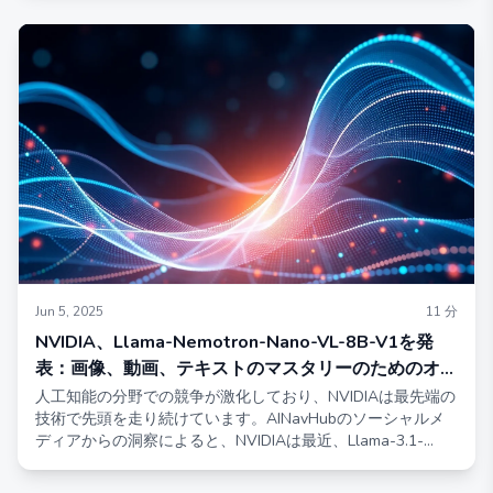
み独占的に提供されています。Claude Govモデルスイート
は、防衛および情報部門の独自の要件を満たすように調整さ
れており、標準のClaudeバージョンと比較して、機密資料を
扱うための強化された能力を提供します。
Jun 5, 2025
11
分
NVIDIA、Llama-Nemotron-Nano-VL-8B-V1を発
表：画像、動画、テキストのマスタリーのためのオー
ルインワンAIツール
人工知能の分野での競争が激化しており、NVIDIAは最先端の
技術で先頭を走り続けています。AINavHubのソーシャルメ
ディアからの洞察によると、NVIDIAは最近、Llama-3.1-
Nemotron-Nano-VL-8B-V1を発表しました。これは、画像、
動画、テキスト入力をサポートする最先端の視覚からテキス