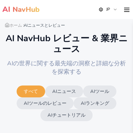
AI
NavHub
JP
me
ホーム
AIニュースとレビュー
AI NavHub レビュー & 業界ニ
ュース
AIの世界に関する最先端の洞察と詳細な分析
を探索する
すべて
AIニュース
AIツール
AIツールのレビュー
AIランキング
AIチュートリアル