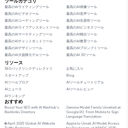
ツールカテゴリ
最高のAIライティングツール
最高のAI画像ツール
最高のAIビデオツール
最高のAI音声ツール
最高のAIコーディングツール
最高のAI生産性ツール
最高のAIライフアシスタントツール
最高のAIビジネスツール
最高のAIマーケティングツール
最高のAI検出ツール
最高のAIチャットボットツール
最高のAI教育ツール
最高のAIデザインツール
最高のAIプロンプトツール
最高のAI大規模モデルツール
最高のAI 3Dツール
リソース
SEOバックリンクディレクトリ
お気に入り
スタートアップ
Blog
AIツールブログ
AIツールチュートリアル
AIニュース
AIツールレビュー
AIランキング
おすすめ
Boost Your SEO with AI NavHub’s
Gemma Model Family Unveiled at
Backlinks Directory
Google I/O: From Mobile to Sign
Language Translation
🌐 April 2025 Global AI Website
Apple to Unveil AI Model Access