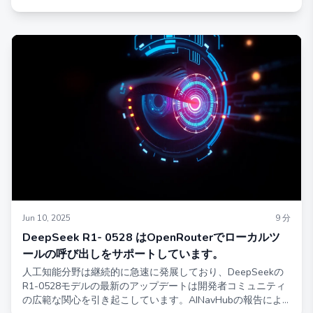
の活発な発展を示しています。
Jun 10, 2025
9
分
DeepSeek R1- 0528 はOpenRouterでローカルツ
ールの呼び出しをサポートしています。
人工知能分野は継続的に急速に発展しており、DeepSeekの
R1-0528モデルの最新のアップデートは開発者コミュニティ
の広範な関心を引き起こしています。AINavHubの報告によ