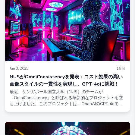
す。
Jun 3, 2025
16
分
NUSがOmniConsistencyを発表：コスト効果の高い
画像スタイルの一貫性を実現し、GPT-4oに挑戦！
最近、シンガポール国立大学（NUS）のチームが
「OmniConsistency」と呼ばれる革新的なプロジェクトを立
ち上げました。このプロジェクトは、OpenAIのGPT-4oモデ
ルの一貫性を画像スタイライズにおいて驚くほど低コストで
再現することを目的としています。この技術は、オープンソ
ースコミュニティ内での画像スタイライズと一貫性の間の継
続的な対立に対処し、開発者に実用的な解決策を提供しま
す。画像スタイライズ技術が進化し続ける中で、