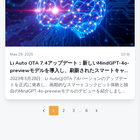
May 29, 2025
10
分
Li Auto OTA 7.4アップデート：新しいMindGPT-4o-
previewモデルを導入し、刷新されたスマートキャビ
ン体験を提供
2023年5月28日、Li AutoはOTA 7.4バージョンのアップデー
トを正式に発表し、画期的なスマートコックピット体験と独
自のMindGPT-4o-previewモデルのデビューを紹介しまし
た。この重要な進展は、Li Autoの知能技術における革新への
コミットメントを強調しています。アップデートには、Li
Autoアシスタントの完全な再設計も含まれており、現在は手
1
2
3
...
6
のデザインが追加された3Dぬいぐるみキャラクターとして提
示されており、タスクをより機敏かつ親しみやすく実行する
能力が向上しています。さらに、アップデートはMindプラッ
トフォームに基づいて構築されており、ユーザー体験をさら