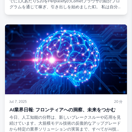
でに1人あたり$20をPerplexityのCometブラウザの紹介プロ
グラムを通じて稼ぎ、引き出しを始めました💵。 私は自分で
2時間以上テストを行い、全プロセスを通じて確認しました
が、機能しており、支払いも迅速であることを確認しまし
た。そこで、ステップバイステップのチュートリアルをまと
めました。
Jul 7, 2025
20
分
AI業界日報: フロンティアへの洞察、未来をつかむ
今日、人工知能の分野は、新しいブレークスルーや応用を見
続けています。大規模モデル技術の反復的なアップグレード
から特定の業界ソリューションの実装まで、すべてがAI技術