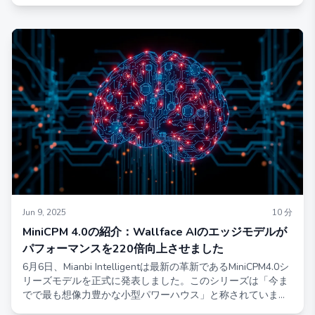
ると、アップグレードされたDeepSeek R1-0528は現在、
OpenRouter上でのローカルツールの呼び出しをサポートし
ており、この重要な改良により開発者はローカルツールをAI
ワークフローにシームレスに統合できるようになりました。
ローカルツールの呼び出しはワークフローの効率を向上させ
ます。DeepSeek R1-05
Jun 9, 2025
10
分
MiniCPM 4.0の紹介：Wallface AIのエッジモデルが
パフォーマンスを220倍向上させました
6月6日、Mianbi Intelligentは最新の革新であるMiniCPM4.0シ
リーズモデルを正式に発表しました。このシリーズは「今ま
でで最も想像力豊かな小型パワーハウス」と称されていま
す。このシリーズは、エッジパフォーマンスにおいて大きな