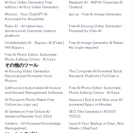
AI Kiss Video Generator Free
Nextpart AI - NSFW Character AI
edition | AI Kiss Video Generator
Chatbot
Monica - Your ChatGPT AI
Ipic.ai - Free Ai Image Generator
Assistant for Anywhere
Rubii AI - AI native two-
Free AI Kissing Video Generator -
dimensional character creation
Powered by Vidu AI
platform
Undetectable AI - Bypass AI (Free) |
Free AI Image Generator & Maker -
HIX Bypass
No login required
Free AI Photo Editor: Automate
Photo Editing Online - AI Ease
その他のツール
AI Kissing Video Generator:
The Complete AI Powered Stock
Personalized Romantic from
Research Platform | FinChat.io
Photos
GetInvoice | Automated AI Invoice
Free AI Photo Editor: Automate
and Receipt Management Software
Photo Editing Online - AI Ease
AI Passport Photo Maker Free
Appaca | Build and Ship your AI-
Online (no sign-up)
powered Apps in Minutes
AI Sentence | Free Online AI
SEO Title Generator | ROAST
Sentence Rewriter Tool 2024
TOOLS
Cerebro - AI-Powered Knowledge
Launch Your Startup in Days, Not
Management
Weeks | ShipFast