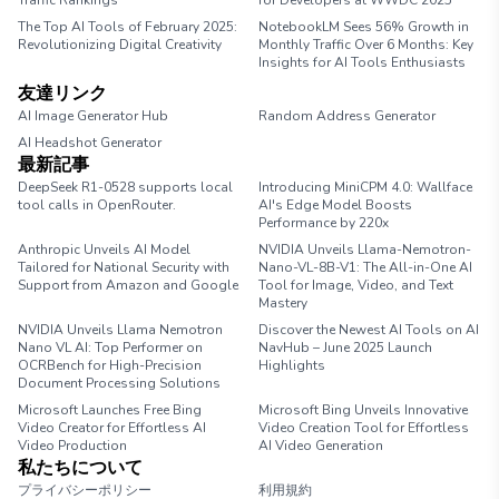
Traffic Rankings
for Developers at WWDC 2025
The Top AI Tools of February 2025:
NotebookLM Sees 56% Growth in
Revolutionizing Digital Creativity
Monthly Traffic Over 6 Months: Key
Insights for AI Tools Enthusiasts
友達リンク
AI Image Generator Hub
Random Address Generator
AI Headshot Generator
Marathon Pace Chart
最新記事
DeepSeek R1-0528 supports local
Introducing MiniCPM 4.0: Wallface
tool calls in OpenRouter.
AI's Edge Model Boosts
Performance by 220x
Anthropic Unveils AI Model
NVIDIA Unveils Llama-Nemotron-
Tailored for National Security with
Nano-VL-8B-V1: The All-in-One AI
Support from Amazon and Google
Tool for Image, Video, and Text
Mastery
NVIDIA Unveils Llama Nemotron
Discover the Newest AI Tools on AI
Nano VL AI: Top Performer on
NavHub – June 2025 Launch
OCRBench for High-Precision
Highlights
Document Processing Solutions
Microsoft Launches Free Bing
Microsoft Bing Unveils Innovative
Video Creator for Effortless AI
Video Creation Tool for Effortless
Video Production
AI Video Generation
私たちについて
プライバシーポリシー
利用規約