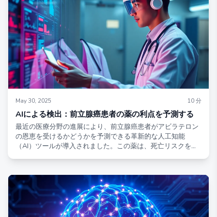
ョン）イニシアティブの推進に焦点を当てます。
May 30, 2025
10
分
AIによる検出：前立腺癌患者の薬の利点を予測する
最近の医療分野の進展により、前立腺癌患者がアビラテロン
の恩恵を受けるかどうかを予測できる革新的な人工知能
（AI）ツールが導入されました。この薬は、死亡リスクを
50%減少させることができます。前立腺癌治療における「ゲ
ームチェンジャー」として認識されているアビラテロンは、
100カ国以上で男性に最も一般的な癌治療法となり、進行し
た前立腺癌の患者数十万人の寿命を大幅に延ばしています。