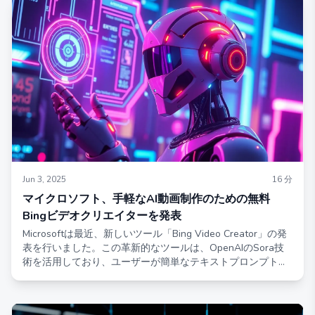
Jun 3, 2025
16
分
マイクロソフト、手軽なAI動画制作のための無料
Bingビデオクリエイターを発表
Microsoftは最近、新しいツール「Bing Video Creator」の発
表を行いました。この革新的なツールは、OpenAIのSora技
術を活用しており、ユーザーが簡単なテキストプロンプトを
使って短い動画を手軽に作成できるようにします。2年前に
リリースされたBing Image Creatorと同様に、Bing Video
Creatorは日常のユーザーにAI動画生成機能を提供し、動画制