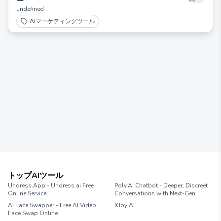
undefined
AIマーケティングツール
トップAIツール
Undress.App - Undress ai Free
Poly.AI Chatbot - Deeper, Discreet
Online Service
Conversations with Next-Gen
AI Face Swapper - Free AI Video
XJoy AI
Face Swap Online