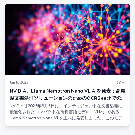
トへのモデルです。このモデルは高品質なテキストを生成
し、高度な画像推論能力を備えています。このモデルのリリ
ースは、マルチモーダルAI技術の進展に対するNVIDIAのコミ
ットメントを強調しています。
Jun 5, 2025
13
分
NVIDIA、Llama Nemotron Nano VL AIを発表：高精
度文書処理ソリューションのためのOCRBenchでの
トップパフォーマー
NVIDIAは2025年6月3日に、インテリジェントな文書処理に
最適化されたコンパクトな視覚言語モデル（VLM）である
Llama Nemotron Nano VLを正式に発表しました。このモデ
ルはOCRBench v2ベンチマークでトップの評価を達成し、複
雑な文書、チャート、ビデオフレームの処理において卓越し