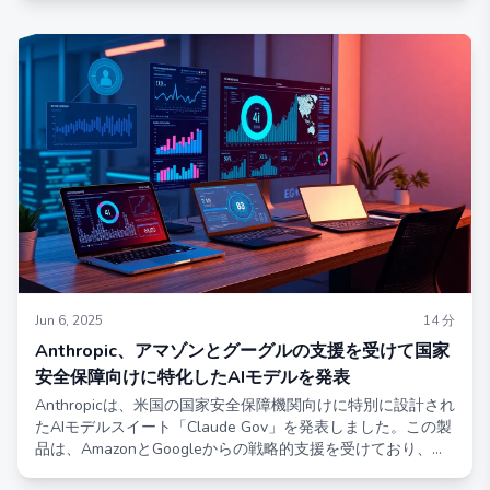
飛躍を達成するだけでなく、技術革新の新たなベンチマーク
を設定しています。MiniCPM4.0シリーズは、効率を向上させ
るための革新的なスパースアーキテクチャを導入した8B
Lightning Sparseバージョンと、「最強のコンパクトモデ
ル」として認識されている超軽量0.5B Agileバージョンの2つ
の際立った製品を特徴としています。
Jun 6, 2025
14
分
Anthropic、アマゾンとグーグルの支援を受けて国家
安全保障向けに特化したAIモデルを発表
Anthropicは、米国の国家安全保障機関向けに特別に設計され
たAIモデルスイート「Claude Gov」を発表しました。この製
品は、AmazonとGoogleからの戦略的支援を受けており、現
在は最高レベルのセキュリティクリアランスを持つ組織にの