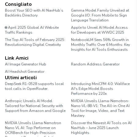
Consigliato
Boost Your SEO with AI NavHub’s
Gemma Model Family Unveiled at
Backlinks Directory
Google I/O: From Mobile to Sign
Language Translation
🌐 April 2025 Global AI Website
Apple to Unveil AI Model Access
Traffic Rankings
for Developers at WWDC 2025
The Top AI Tools of February 2025:
NotebookLM Sees 56% Growth in
Revolutionizing Digital Creativity
Monthly Traffic Over 6 Months: Key
Insights for AI Tools Enthusiasts
Link Amici
AI Image Generator Hub
Random Address Generator
AI Headshot Generator
Marathon Pace Chart
Ultimi articoli
DeepSeek R1-0528 supports local
Introducing MiniCPM 4.0: Wallface
tool calls in OpenRouter.
AI's Edge Model Boosts
Performance by 220x
Anthropic Unveils AI Model
NVIDIA Unveils Llama-Nemotron-
Tailored for National Security with
Nano-VL-8B-V1: The All-in-One AI
Support from Amazon and Google
Tool for Image, Video, and Text
Mastery
NVIDIA Unveils Llama Nemotron
Discover the Newest AI Tools on AI
Nano VL AI: Top Performer on
NavHub – June 2025 Launch
OCRBench for High-Precision
Highlights