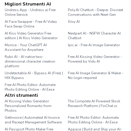
Migliori Strumenti AI
Undress.App - Undress ai Free
Poly.AI Chatbot - Deeper, Discreet
Online Service
Conversations with Next-Gen
AI Face Swapper - Free AI Video
XJoy AI
Face Swap Online
AI Kiss Video Generator Free
Nextpart AI - NSFW Character AI
edition | AI Kiss Video Generator
Chatbot
Monica - Your ChatGPT AI
Ipic.ai - Free Ai Image Generator
Assistant for Anywhere
Rubii AI - AI native two-
Free AI Kissing Video Generator -
dimensional character creation
Powered by Vidu AI
platform
Undetectable AI - Bypass AI (Free) |
Free AI Image Generator & Maker -
HIX Bypass
No login required
Free AI Photo Editor: Automate
Photo Editing Online - AI Ease
Altri strumenti
AI Kissing Video Generator:
The Complete AI Powered Stock
Personalized Romantic from
Research Platform | FinChat.io
Photos
GetInvoice | Automated AI Invoice
Free AI Photo Editor: Automate
and Receipt Management Software
Photo Editing Online - AI Ease
AI Passport Photo Maker Free
Appaca | Build and Ship your AI-