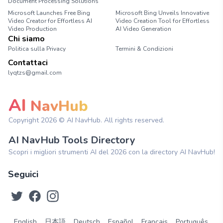
Document Processing Solutions
Microsoft Launches Free Bing
Microsoft Bing Unveils Innovative
Video Creator for Effortless AI
Video Creation Tool for Effortless
Video Production
AI Video Generation
Chi siamo
Politica sulla Privacy
Termini & Condizioni
Contattaci
lyqtzs@gmail.com
AI
NavHub
Copyright
2026
© AI NavHub. All rights reserved.
AI NavHub Tools Directory
Scopri i migliori strumenti AI del 2026 con la directory AI NavHub!
Seguici
English
日本語
Deutsch
Español
Français
Português