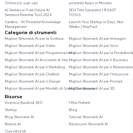
Online (no sign-up)
powered Apps in Minutes
AI Sentence | Free Online AI
SEO Title Generator | ROAST
Sentence Rewriter Tool 2024
TOOLS
Cerebro - AI-Powered Knowledge
Launch Your Startup in Days, Not
Management
Weeks | ShipFast
Categorie di strumenti
Migliori Strumenti AI per la Scrittura
Migliori Strumenti AI per Immagini
Migliori Strumenti AI per Video
Migliori Strumenti AI per Voce
Migliori Strumenti AI per Programmazione
Migliori Strumenti AI per la Produttivit
Migliori Strumenti AI Assistenti di Vita
Migliori Strumenti AI per il Business
Migliori Strumenti AI per il Marketing
Migliori Strumenti AI per il Rilevament
Migliori Strumenti AI per Chatbot
Migliori Strumenti AI per l'Istruzione
Migliori Strumenti AI per il Design
Migliori Strumenti AI per Prompt
Migliori Strumenti AI per Modelli di Grandi Dimensioni
Migliori Strumenti AI per 3D
Risorse
Directory Backlink SEO
I Miei Preferiti
Startup
Blog
Blog Strumenti AI
Tutorial Strumenti AI
Notizie AI
Recensioni Strumenti AI
Classifica IA