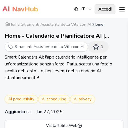
AI
NavHub
Accedi
IT
me
Home
Strumenti Assistente della Vita con AI
Home
Home - Calendario e Pianificatore AI |
Calendari Intelligenti AI
Strumenti Assistente della Vita con AI
0
Smart Calendars AI: l'app calendario intelligente per
un'organizzazione senza sforzo. Parla, scatta una foto o
incolla del testo – ottieni eventi del calendario AI
istantaneamente!
AI productivity
AI scheduling
AI privacy
Aggiunto il
:
Jun 27, 2025
Visita Il Sito Web