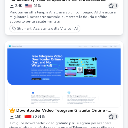
mentale
1
2.4K
95%
MindLumen offre terapia AI attraverso un compagno AI che aiuta a
migliorare il benessere mentale, aumentare la fiducia e offrire
supporto per la salute mentale.
Strumenti Assistente della Vita con AI
Downloader Video Telegram Gratuito Online -
(Veloce e Senza Filigrane!)
1
15K
30.91%
Il miglior downloader video gratuito per Telegram per scaricare
video di alta qualità da canali e gruppi Telegram—senza filigrane,