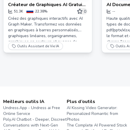
Créateur de Graphiques AI Gratuit
AI Documen
- Générez des Graphiques
online tran
0
51.3K
22.38%
--
Interactifs en Quelques Secondes
pdf/pptx/x
Créez des graphiques interactifs avec AI
Haute qualit
Graph Maker. Transformez vos données
types de do
en graphiques à barres personnalisés,
pdf/pptx/xls
graphiques linéaires, organigrammes,
le format et
graphiques en secteurs et nuages de
charge l'aper
Outils Assistant de Vie IA
Outils As
points avec l'IA sans effort.
prend en ch
numérisés, o
commencer i
Meilleurs outils IA
Plus d’outils
Undress.App - Undress ai Free
AI Kissing Video Generator:
Online Service
Personalized Romantic from
Poly.AI Chatbot - Deeper, Discreet
Photos
Conversations with Next-Gen
The Complete AI Powered Stock