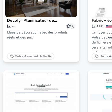
Decofy : Planificateur de
Fabric – v
conception de maison AI
auto-organ
0
--
1.8K
fichiers
Idées de décoration avec des produits
Un foyer po
réels et des prix.
Votre deuxiè
de fichiers e
l'ère Interne
notes, captur
Outils Assistant de Vie IA
Outils As
dans une app
Aucune organ
plus jamais r