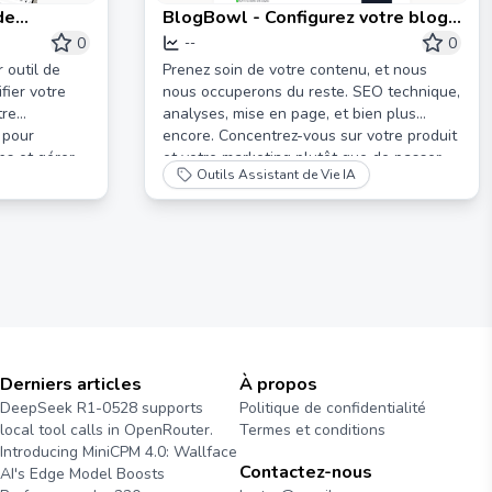
de
BlogBowl - Configurez votre blog
en 60 secondes 🔥
0
0
--
 outil de
Prenez soin de votre contenu, et nous
fier votre
nous occuperons du reste. SEO technique,
tre
analyses, mise en page, et bien plus
o pour
encore. Concentrez-vous sur votre produit
ps et gérer
et votre marketing plutôt que de passer
Outils Assistant de Vie IA
des jours à créer un blog.
Derniers articles
À propos
DeepSeek R1-0528 supports
Politique de confidentialité
local tool calls in OpenRouter.
Termes et conditions
Introducing MiniCPM 4.0: Wallface
Contactez-nous
AI's Edge Model Boosts