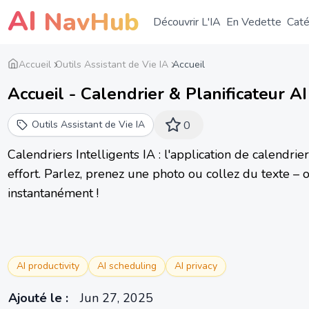
AI
NavHub
Découvrir L'IA
En Vedette
Caté
Accueil
Outils Assistant de Vie IA
Accueil
Accueil - Calendrier & Planificateur AI
Outils Assistant de Vie IA
0
Calendriers Intelligents IA : l'application de calendri
effort. Parlez, prenez une photo ou collez du texte 
instantanément !
AI productivity
AI scheduling
AI privacy
Ajouté le
:
Jun 27, 2025