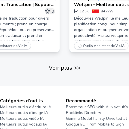
t Translation | Support
Wellpin - Meilleur outil 
slation of files such as
planification
0
12.5K
84.77%
lsx/epub/srt/html, etc.
é de traduction pour divers
Découvrez Wellpin, le meilleur
cuments ; prend en charge
planification conçu pour simpli
x/epub/doc tout en préservant
organisation et augmenter vo
 en traduisant ; prend en
productivité. Visitez wellpin.i
çu de traduction gratuit,
optimiser votre emploi du tem
sistant de Vie IA
Outils Assistant de Vie IA
arge les documents
vos tâches sans effort !
pération simple pour
mmédiatement.
Voir plus
>>
Catégories d’outils
Recommandé
Meilleurs outils d'écriture IA
Boost Your SEO with AI NavHub’s
Meilleurs outils d'image IA
Backlinks Directory
Meilleurs outils vidéo IA
Gemma Model Family Unveiled at
Meilleurs outils vocaux IA
Google I/O: From Mobile to Sign