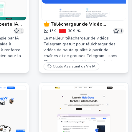
peute IA
Téléchargeur de Vidéo
Telegram Gratuit en Ligne -
1
1
15K
30.91%
(Rapide et Sans Filigranes !)
pie par IA
Le meilleur téléchargeur de vidéos
aide à
Telegram gratuit pour télécharger des
 à renforcer
vidéos de haute qualité à partir de
tien pour la
chaînes et de groupes Telegram—sans
filigranes, sans inscription, sans limites.
Outils Assistant de Vie IA
Profitez de téléchargements fluides et
conviviaux avec notre téléchargeur
Telegram. Obtenez-le maintenant !