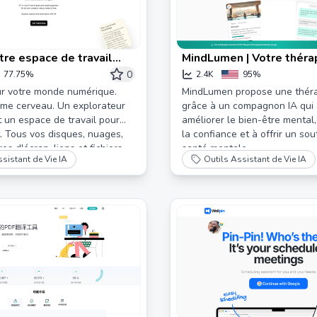
otre espace de travail
MindLumen | Votre théra
isé et explorateur de
pour le bien-être mental
0
77.75%
2.4K
95%
ur votre monde numérique.
MindLumen propose une théra
me cerveau. Un explorateur
grâce à un compagnon IA qui 
t un espace de travail pour
améliorer le bien-être mental,
t. Tous vos disques, nuages,
la confiance et à offrir un sou
es d'écran, liens et fichiers
santé mentale.
sistant de Vie IA
Outils Assistant de Vie IA
lication calme et minimaliste.
isation requise. N'oubliez
ien.