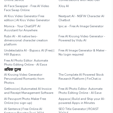
Online Service
Conversations with Next-Gen
AI Face Swapper - Free AI Video
XJoy AI
Face Swap Online
AI Kiss Video Generator Free
Nextpart AI - NSFW Character AI
edition | AI Kiss Video Generator
Chatbot
Monica - Your ChatGPT AI
Ipic.ai - Free Ai Image Generator
Assistant for Anywhere
Rubii AI - AI native two-
Free AI Kissing Video Generator -
dimensional character creation
Powered by Vidu AI
platform
Undetectable AI - Bypass AI (Free) |
Free AI Image Generator & Maker -
HIX Bypass
No login required
Free AI Photo Editor: Automate
Photo Editing Online - AI Ease
अधिक टूल्स
AI Kissing Video Generator:
The Complete AI Powered Stock
Personalized Romantic from
Research Platform | FinChat.io
Photos
GetInvoice | Automated AI Invoice
Free AI Photo Editor: Automate
and Receipt Management Software
Photo Editing Online - AI Ease
AI Passport Photo Maker Free
Appaca | Build and Ship your AI-
Online (no sign-up)
powered Apps in Minutes
AI Sentence | Free Online AI
SEO Title Generator | ROAST