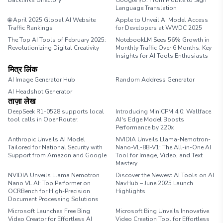
Backlinks Directory
Google I/O: From Mobile to Sign
Language Translation
🌐 April 2025 Global AI Website
Apple to Unveil AI Model Access
Traffic Rankings
for Developers at WWDC 2025
The Top AI Tools of February 2025:
NotebookLM Sees 56% Growth in
Revolutionizing Digital Creativity
Monthly Traffic Over 6 Months: Key
Insights for AI Tools Enthusiasts
मित्र लिंक
AI Image Generator Hub
Random Address Generator
AI Headshot Generator
Marathon Pace Chart
ताज़ा लेख
DeepSeek R1-0528 supports local
Introducing MiniCPM 4.0: Wallface
tool calls in OpenRouter.
AI's Edge Model Boosts
Performance by 220x
Anthropic Unveils AI Model
NVIDIA Unveils Llama-Nemotron-
Tailored for National Security with
Nano-VL-8B-V1: The All-in-One AI
Support from Amazon and Google
Tool for Image, Video, and Text
Mastery
NVIDIA Unveils Llama Nemotron
Discover the Newest AI Tools on AI
Nano VL AI: Top Performer on
NavHub – June 2025 Launch
OCRBench for High-Precision
Highlights
Document Processing Solutions
Microsoft Launches Free Bing
Microsoft Bing Unveils Innovative
Video Creator for Effortless AI
Video Creation Tool for Effortless