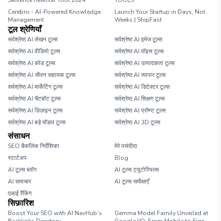
Sentence Rewriter Tool 2024
TOOLS
Cerebro - AI-Powered Knowledge
Launch Your Startup in Days, Not
Management
Weeks | ShipFast
टूल श्रेणियाँ
सर्वश्रेष्ठ AI लेखन टूल्स
सर्वश्रेष्ठ AI इमेज टूल्स
सर्वश्रेष्ठ AI वीडियो टूल्स
सर्वश्रेष्ठ AI वॉइस टूल्स
सर्वश्रेष्ठ AI कोड टूल्स
सर्वश्रेष्ठ AI उत्पादकता टूल्स
सर्वश्रेष्ठ AI जीवन सहायक टूल्स
सर्वश्रेष्ठ AI व्यापार टूल्स
सर्वश्रेष्ठ AI मार्केटिंग टूल्स
सर्वश्रेष्ठ AI डिटेक्टर टूल्स
सर्वश्रेष्ठ AI चैटबॉट टूल्स
सर्वश्रेष्ठ AI शिक्षण टूल्स
सर्वश्रेष्ठ AI डिज़ाइन टूल्स
सर्वश्रेष्ठ AI प्रॉम्प्ट टूल्स
सर्वश्रेष्ठ AI बड़े मॉडल टूल्स
सर्वश्रेष्ठ AI 3D टूल्स
संसाधन
SEO बैकलिंक निर्देशिका
मेरे पसंदीदा
स्टार्टअप
Blog
AI टूल्स ब्लॉग
AI टूल्स ट्यूटोरियल्स
AI समाचार
AI टूल्स समीक्षाएँ
एआई रैंकिंग
सिफ़ारिश
Boost Your SEO with AI NavHub’s
Gemma Model Family Unveiled at