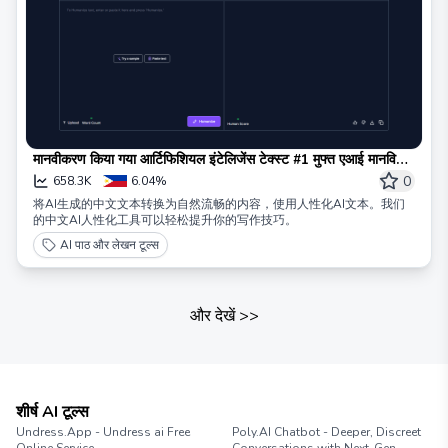
मानवीकरण किया गया आर्टिफिशियल इंटेलिजेंस टेक्स्ट #1 मुफ्त एआई मानवित
उपकरण और एआई को मानव उपकरणों में परिवर्तित करना
0
658.3K
6.04%
将AI生成的中文文本转换为自然流畅的内容，使用人性化AI文本。我们
的中文AI人性化工具可以轻松提升你的写作技巧。
AI पाठ और लेखन टूल्स
और देखें
>>
शीर्ष AI टूल्स
Undress.App - Undress ai Free
Poly.AI Chatbot - Deeper, Discreet