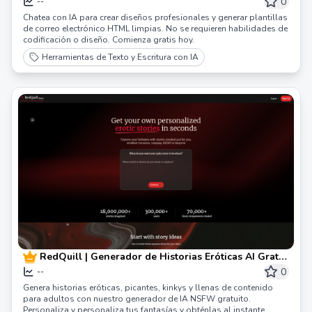
Diseños Responsivos Con IA | Touchpoint
0
--
Chatea con IA para crear diseños profesionales y generar plantillas
de correo electrónico HTML limpias. No se requieren habilidades de
codificación o diseño. Comienza gratis hoy.
Herramientas de Texto y Escritura con IA
RedQuill | Generador de Historias Eróticas AI Gratis
- Crea Historias Picantes y Kinky al Instante
0
--
Genera historias eróticas, picantes, kinkys y llenas de contenido
para adultos con nuestro generador de IA NSFW gratuito.
Personaliza y personaliza tus fantasías y obténlas al instante,