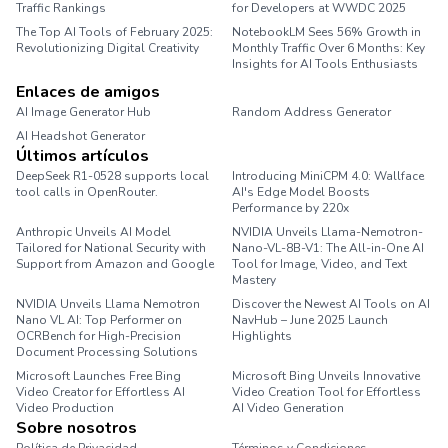
Traffic Rankings
for Developers at WWDC 2025
The Top AI Tools of February 2025:
NotebookLM Sees 56% Growth in
Revolutionizing Digital Creativity
Monthly Traffic Over 6 Months: Key
Insights for AI Tools Enthusiasts
Enlaces de amigos
AI Image Generator Hub
Random Address Generator
AI Headshot Generator
Marathon Pace Chart
Últimos artículos
DeepSeek R1-0528 supports local
Introducing MiniCPM 4.0: Wallface
tool calls in OpenRouter.
AI's Edge Model Boosts
Performance by 220x
Anthropic Unveils AI Model
NVIDIA Unveils Llama-Nemotron-
Tailored for National Security with
Nano-VL-8B-V1: The All-in-One AI
Support from Amazon and Google
Tool for Image, Video, and Text
Mastery
NVIDIA Unveils Llama Nemotron
Discover the Newest AI Tools on AI
Nano VL AI: Top Performer on
NavHub – June 2025 Launch
OCRBench for High-Precision
Highlights
Document Processing Solutions
Microsoft Launches Free Bing
Microsoft Bing Unveils Innovative
Video Creator for Effortless AI
Video Creation Tool for Effortless
Video Production
AI Video Generation
Sobre nosotros