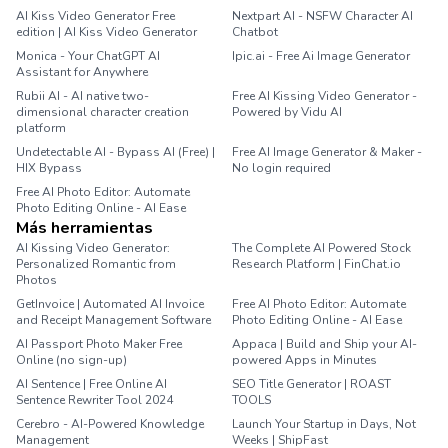
AI Kiss Video Generator Free
Nextpart AI - NSFW Character AI
edition | AI Kiss Video Generator
Chatbot
Monica - Your ChatGPT AI
Ipic.ai - Free Ai Image Generator
Assistant for Anywhere
Rubii AI - AI native two-
Free AI Kissing Video Generator -
dimensional character creation
Powered by Vidu AI
platform
Undetectable AI - Bypass AI (Free) |
Free AI Image Generator & Maker -
HIX Bypass
No login required
Free AI Photo Editor: Automate
Photo Editing Online - AI Ease
Más herramientas
AI Kissing Video Generator:
The Complete AI Powered Stock
Personalized Romantic from
Research Platform | FinChat.io
Photos
GetInvoice | Automated AI Invoice
Free AI Photo Editor: Automate
and Receipt Management Software
Photo Editing Online - AI Ease
AI Passport Photo Maker Free
Appaca | Build and Ship your AI-
Online (no sign-up)
powered Apps in Minutes
AI Sentence | Free Online AI
SEO Title Generator | ROAST
Sentence Rewriter Tool 2024
TOOLS
Cerebro - AI-Powered Knowledge
Launch Your Startup in Days, Not
Management
Weeks | ShipFast