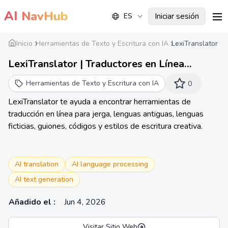
AI
NavHub
Iniciar sesión
ES
me
Inicio
Herramientas de Texto y Escritura con IA
LexiTranslator
LexiTranslator | Traductores en Línea
Gratuitos para Cada Idioma
Herramientas de Texto y Escritura con IA
0
LexiTranslator te ayuda a encontrar herramientas de
traducción en línea para jerga, lenguas antiguas, lenguas
ficticias, guiones, códigos y estilos de escritura creativa.
AI translation
AI language processing
AI text generation
Añadido el
:
Jun 4, 2026
Visitar Sitio Web