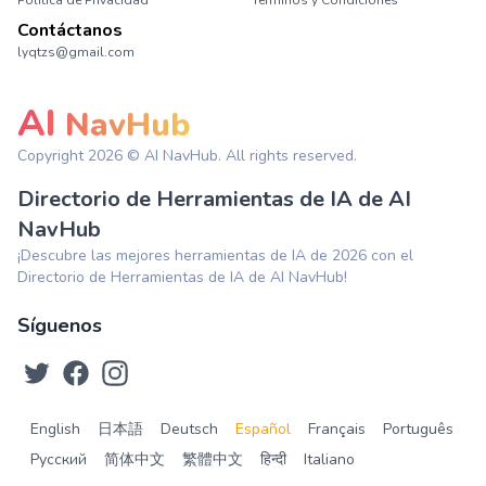
Política de Privacidad
Términos y Condiciones
Contáctanos
lyqtzs@gmail.com
AI
NavHub
Copyright
2026
© AI NavHub. All rights reserved.
Directorio de Herramientas de IA de AI
NavHub
¡Descubre las mejores herramientas de IA de 2026 con el
Directorio de Herramientas de IA de AI NavHub!
Síguenos
English
日本語
Deutsch
Español
Français
Português
Русский
简体中文
繁體中文
हिन्दी
Italiano