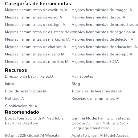
Categorías de herramientas
Mejores herramientas de escritura IA
Mejores herramientas de imagen IA
Mejores herramientas de video IA
Mejores herramientas de voz IA
Mejores herramientas de código IA
Mejores herramientas de productivida
Mejores herramientas de asistente de vida IA
Mejores herramientas de negocios IA
Mejores herramientas de marketing IA
Mejores herramientas de detector IA
Mejores herramientas de chatbot IA
Mejores herramientas de educación IA
Mejores herramientas de diseño IA
Mejores herramientas de prompt IA
Mejores herramientas de modelos IA
Mejores herramientas 3D IA
Recursos
Directorio de Backlinks SEO
My Favorites
Inicio
Blog
Blog de herramientas IA
Tutoriales de herramientas IA
Noticias IA
Reseñas de herramientas IA
Clasificación de IA
Recomendado
Boost Your SEO with AI NavHub’s
Gemma Model Family Unveiled at
Backlinks Directory
Google I/O: From Mobile to Sign
Language Translation
🌐 April 2025 Global AI Website
Apple to Unveil AI Model Access