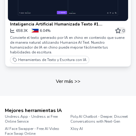
Inteligencia Artificial Humanizada Texto #1
Herramientas de IA Humanizadas Gratuitas &
0
658.3K
6.04%
Herramientas de Conversión de IA a Humano
Convierte el texto generado por IA en chino en contenido que suene
de manera natural utilizando Humanize AI Text. Nuestro
humanizador de IA en chino puede mejorar fácilmente tus
habilidades de escritura.
Herramientas de Texto y Escritura con IA
Ver más
>>
Mejores herramientas IA
Undress.App - Undress ai Free
Poly.AI Chatbot - Deeper, Discreet
Online Service
Conversations with Next-Gen
AI Face Swapper - Free AI Video
XJoy AI
Face Swap Online