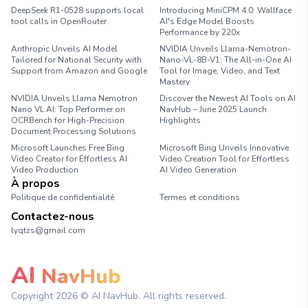
DeepSeek R1-0528 supports local
Introducing MiniCPM 4.0: Wallface
tool calls in OpenRouter.
AI's Edge Model Boosts
Performance by 220x
Anthropic Unveils AI Model
NVIDIA Unveils Llama-Nemotron-
Tailored for National Security with
Nano-VL-8B-V1: The All-in-One AI
Support from Amazon and Google
Tool for Image, Video, and Text
Mastery
NVIDIA Unveils Llama Nemotron
Discover the Newest AI Tools on AI
Nano VL AI: Top Performer on
NavHub – June 2025 Launch
OCRBench for High-Precision
Highlights
Document Processing Solutions
Microsoft Launches Free Bing
Microsoft Bing Unveils Innovative
Video Creator for Effortless AI
Video Creation Tool for Effortless
Video Production
AI Video Generation
À propos
Politique de confidentialité
Termes et conditions
Contactez-nous
lyqtzs@gmail.com
AI
NavHub
Copyright
2026
© AI NavHub. All rights reserved.