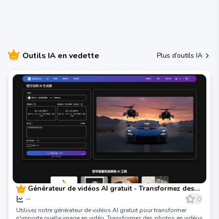
Outils IA en vedette
Plus d’outils IA
Générateur de vidéos AI gratuit - Transformez des
photos en vidéos en un instant
0
--
Utilisez notre générateur de vidéos AI gratuit pour transformer
n'importe quelle image en vidéo. Transformez des photos en vidéos