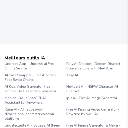
Meilleurs outils IA
Undress.App - Undress ai Free
Poly.AI Chatbot - Deeper, Discreet
Online Service
Conversations with Next-Gen
AI Face Swapper - Free AI Video
XJoy AI
Face Swap Online
AI Kiss Video Generator Free
Nextpart AI - NSFW Character AI
edition | AI Kiss Video Generator
Chatbot
Monica - Your ChatGPT AI
Ipic.ai - Free Ai Image Generator
Assistant for Anywhere
Rubii AI - AI native two-
Free AI Kissing Video Generator -
dimensional character creation
Powered by Vidu AI
platform
Undetectable AI - Bypass AI (Free) |
Free AI Image Generator & Maker -