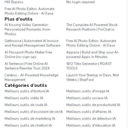
HIX Bypass
No login required
Free AI Photo Editor: Automate
Photo Editing Online - AI Ease
Plus d’outils
AI Kissing Video Generator:
The Complete AI Powered Stock
Personalized Romantic from
Research Platform | FinChat.io
Photos
GetInvoice | Automated AI Invoice
Free AI Photo Editor: Automate
and Receipt Management Software
Photo Editing Online - AI Ease
AI Passport Photo Maker Free
Appaca | Build and Ship your AI-
Online (no sign-up)
powered Apps in Minutes
AI Sentence | Free Online AI
SEO Title Generator | ROAST
Sentence Rewriter Tool 2024
TOOLS
Cerebro - AI-Powered Knowledge
Launch Your Startup in Days, Not
Management
Weeks | ShipFast
Catégories d’outils
Meilleurs outils d'écriture IA
Meilleurs outils d'image IA
Meilleurs outils vidéo IA
Meilleurs outils vocaux IA
Meilleurs outils de code IA
Meilleurs outils de productivité IA
Meilleurs outils d'assistant de vie IA
Meilleurs outils d'affaires IA
Meilleurs outils de marketing IA
Meilleurs outils de détection IA
Meilleurs outils de chatbot IA
Meilleurs outils d'éducation IA