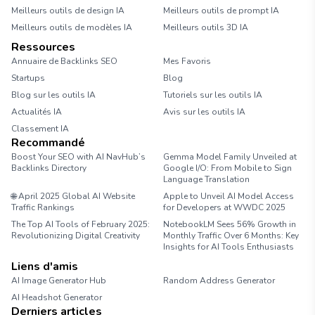
Meilleurs outils de design IA
Meilleurs outils de prompt IA
Meilleurs outils de modèles IA
Meilleurs outils 3D IA
Ressources
Annuaire de Backlinks SEO
Mes Favoris
Startups
Blog
Blog sur les outils IA
Tutoriels sur les outils IA
Actualités IA
Avis sur les outils IA
Classement IA
Recommandé
Boost Your SEO with AI NavHub’s
Gemma Model Family Unveiled at
Backlinks Directory
Google I/O: From Mobile to Sign
Language Translation
🌐 April 2025 Global AI Website
Apple to Unveil AI Model Access
Traffic Rankings
for Developers at WWDC 2025
The Top AI Tools of February 2025:
NotebookLM Sees 56% Growth in
Revolutionizing Digital Creativity
Monthly Traffic Over 6 Months: Key
Insights for AI Tools Enthusiasts
Liens d'amis
AI Image Generator Hub
Random Address Generator
AI Headshot Generator
Marathon Pace Chart
Derniers articles