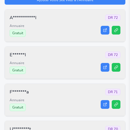
Ajouter Votre Site Web à l’Annuaire
A***********I
DR
72
Annuaire
Gratuit
E******I
DR
72
Annuaire
Gratuit
F*******a
DR
71
Annuaire
Gratuit
U********t
DR
70