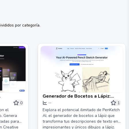
vididos por categoría.
Generador de Bocetos a Lápiz:
ra Fuentes
Crea Dibujos de Bocetos Creativos
0
1
--
on el
Explora el potencial ilimitado de PenKetch
o. Genera
AI, el generador de bocetos a lápiz que
izadas para
transforma tus descripciones de texto en
n Creative
impresionantes y únicos dibujos a lápiz.