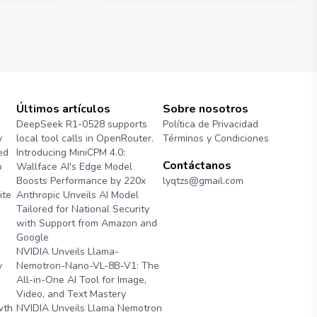
blicitarios
 tus
n mercado
ercadólogos
gral para
vadoras y
Últimos artículos
Sobre nosotros
DeepSeek R1-0528 supports
Política de Privacidad
y
local tool calls in OpenRouter.
Términos y Condiciones
ed
Introducing MiniCPM 4.0:
Contáctanos
o
Wallface AI's Edge Model
Boosts Performance by 220x
lyqtzs@gmail.com
ite
Anthropic Unveils AI Model
Tailored for National Security
with Support from Amazon and
Google
NVIDIA Unveils Llama-
y
Nemotron-Nano-VL-8B-V1: The
All-in-One AI Tool for Image,
Video, and Text Mastery
wth
NVIDIA Unveils Llama Nemotron