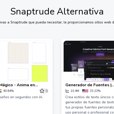
Snaptrude
Alternativa
tivas a
Snaptrude
que pueda necesitar, le proporcionamos sitios web di
Mágico - Anima en
Generador de Fuentes |
Herramienta en Línea pa
0
40.84%
10.4M
33.23%
Personalizadas
seños en segundos con IA.
Crea estilos de texto únicos c
generador de fuentes de text
tus propias fuentes personal
uso personal o profesional co