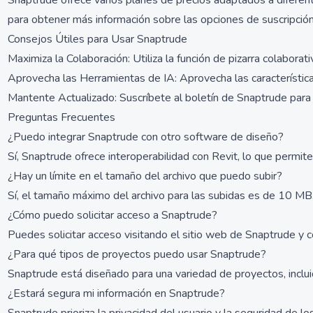
Snaptrude ofrece varios planes de precios adaptados a diferente
para obtener más información sobre las opciones de suscripción 
Consejos Útiles para Usar Snaptrude
Maximiza la Colaboración: Utiliza la función de pizarra colabor
Aprovecha las Herramientas de IA: Aprovecha las características
Mantente Actualizado: Suscríbete al boletín de Snaptrude para r
Preguntas Frecuentes
¿Puedo integrar Snaptrude con otro software de diseño?
Sí, Snaptrude ofrece interoperabilidad con Revit, lo que permit
¿Hay un límite en el tamaño del archivo que puedo subir?
Sí, el tamaño máximo del archivo para las subidas es de 10 MB.
¿Cómo puedo solicitar acceso a Snaptrude?
Puedes solicitar acceso visitando el sitio web de Snaptrude y co
¿Para qué tipos de proyectos puedo usar Snaptrude?
Snaptrude está diseñado para una variedad de proyectos, incluid
¿Estará segura mi información en Snaptrude?