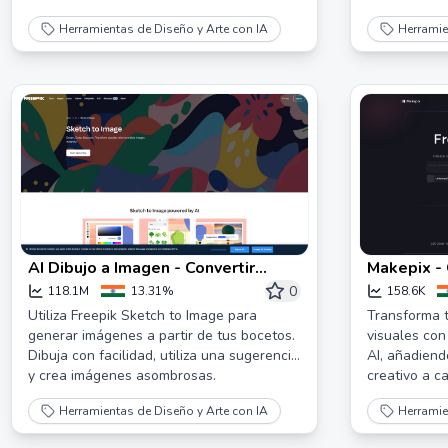
Herramientas de Diseño y Arte con IA
Herramie
AI Dibujo a Imagen - Convertir
Makepix -
dibujos en imágenes | Freepik
AI: ¡Crea A
0
118.1M
13.31%
158.6K
Utiliza Freepik Sketch to Image para
Transforma t
generar imágenes a partir de tus bocetos.
visuales con
Dibuja con facilidad, utiliza una sugerencia
AI, añadiend
y crea imágenes asombrosas.
creativo a c
Herramientas de Diseño y Arte con IA
Herramie