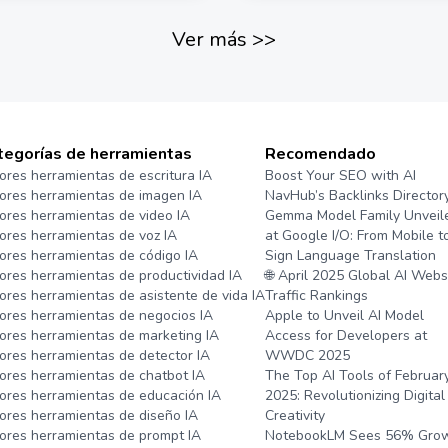
para crear textos y visuales pu
impactantes, asegurando que
Ver más
>>
campañas se destaquen en u
competitivo. Ideal para los m
que buscan una solución inte
estrategias publicitarias inno
basadas en datos.
tegorías de herramientas
Recomendado
ores herramientas de escritura IA
Boost Your SEO with AI
ores herramientas de imagen IA
NavHub’s Backlinks Director
ores herramientas de video IA
Gemma Model Family Unveil
ores herramientas de voz IA
at Google I/O: From Mobile t
ores herramientas de código IA
Sign Language Translation
ores herramientas de productividad IA
🌐 April 2025 Global AI Webs
ores herramientas de asistente de vida IA
Traffic Rankings
ores herramientas de negocios IA
Apple to Unveil AI Model
ores herramientas de marketing IA
Access for Developers at
ores herramientas de detector IA
WWDC 2025
ores herramientas de chatbot IA
The Top AI Tools of Februar
ores herramientas de educación IA
2025: Revolutionizing Digital
ores herramientas de diseño IA
Creativity
ores herramientas de prompt IA
NotebookLM Sees 56% Gro