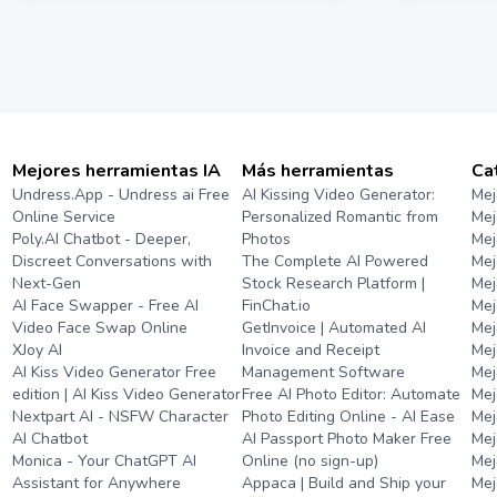
Mejores herramientas IA
Más herramientas
Ca
Undress.App - Undress ai Free
AI Kissing Video Generator:
Mej
Online Service
Personalized Romantic from
Mej
Poly.AI Chatbot - Deeper,
Photos
Mej
Discreet Conversations with
The Complete AI Powered
Mej
Next-Gen
Stock Research Platform |
Mej
AI Face Swapper - Free AI
FinChat.io
Mej
Video Face Swap Online
GetInvoice | Automated AI
Mej
XJoy AI
Invoice and Receipt
Mej
AI Kiss Video Generator Free
Management Software
Mej
edition | AI Kiss Video Generator
Free AI Photo Editor: Automate
Mej
Nextpart AI - NSFW Character
Photo Editing Online - AI Ease
Mej
AI Chatbot
AI Passport Photo Maker Free
Mej
Monica - Your ChatGPT AI
Online (no sign-up)
Mej
Assistant for Anywhere
Appaca | Build and Ship your
Mej