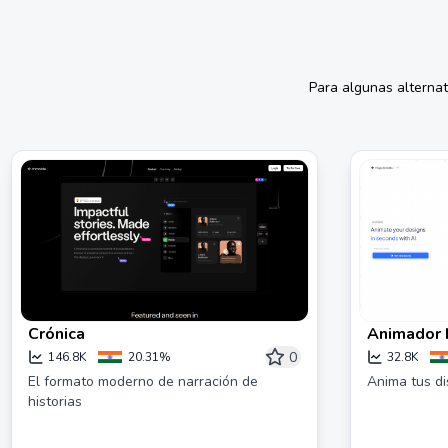
Para algunas alterna
Crónica
Animador 
segundos
0
146.8K
20.31%
32.8K
El formato moderno de narración de
Anima tus di
historias