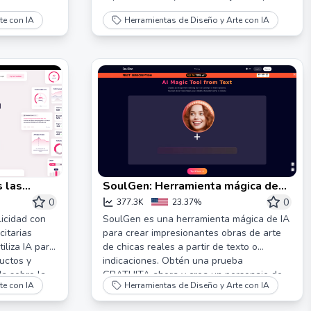
te con IA
Herramientas de Diseño y Arte con IA
s las
SoulGen: Herramienta mágica de
as
IA gratuita para crear arte a partir
0
0
377.3K
23.37%
de texto en línea
licidad con
SoulGen es una herramienta mágica de IA
citarias
para crear impresionantes obras de arte
iliza IA para
de chicas reales a partir de texto o
uctos y
indicaciones. Obtén una prueba
da sobre la
GRATUITA ahora y crea un personaje de
te con IA
Herramientas de Diseño y Arte con IA
rma ofrece
IA personalizado.
ramientas