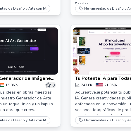
Fabrica.
ntas de Diseño y Arte con IA
Herramientas de Diseño y Ar
 Generador de Imágenes
Tu Potente IA para Toda
rte AI Gratis!
Necesidades Publicitari
0
15.86%
743.8K
21.06%
us ideas en obras maestras
AdCreative.ai potencia tu pub
 nuestro Generador de Arte
IA. Genera creatividades publi
o un toque único y un impulso
enfocadas en la conversión, ut
ada obra que crees.
sesiones fotográficas de prod
accede a información detalla
ntas de Diseño y Arte con IA
Herramientas de Diseño y Ar
competencia. Nuestra platafo
un conjunto completo de her