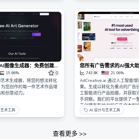
 - AI图像生成器：免费创建AI
您所有广告需求的AI强大
0
15.86%
743.8K
21.06%
I艺术生成器，将您的想法转化
AdCreative.ai 通过人工智
，为您创作的每一件艺术作品增
果。生成以转化为重点的广告
格和创意动力。
工智能进行产品拍摄，并获取
手洞察。我们的平台提供了一
于创建有影响力的广告文本和
与艺术工具
AI 设计与艺术工具
保您的活动在竞争激烈的市场
非常适合寻求一体化解决方案
以实现创新的数据驱动广告策
查看更多
>>