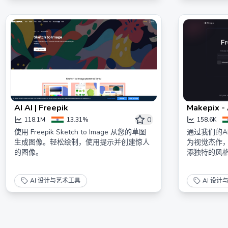
AI AI | Freepik
Makepix
艺术！
0
118.1M
13.31%
158.6K
使用 Freepik Sketch to Image 从您的草图
通过我们的A
生成图像。轻松绘制，使用提示并创建惊人
为视觉杰作
的图像。
添独特的风
AI 设计与艺术工具
AI 设计