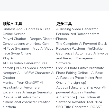
顶级AI工具
更多工具
Undress.App - Undress ai Free
AI Kissing Video Generator:
Online Service
Personalized Romantic from
Poly.AI Chatbot - Deeper, Discreet
Photos
Conversations with Next-Gen
The Complete AI Powered Stock
AI Face Swapper - Free AI Video
Research Platform | FinChat.io
Face Swap Online
GetInvoice | Automated AI Invoice
XJoy AI
and Receipt Management
AI Kiss Video Generator Free
Software
edition | AI Kiss Video Generator
Free AI Photo Editor: Automate
Nextpart AI - NSFW Character AI
Photo Editing Online - AI Ease
Chatbot
AI Passport Photo Maker Free
Monica - Your ChatGPT AI
Online (no sign-up)
Assistant for Anywhere
Appaca | Build and Ship your AI-
Ipic.ai - Free Ai Image Generator
powered Apps in Minutes
Rubii AI - AI native two-
AI Sentence | Free Online AI
dimensional character creation
Sentence Rewriter Tool 2024
platform
SEO Title Generator | ROAST