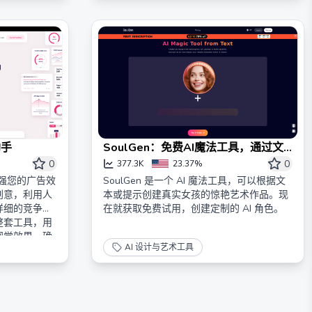
助手
SoulGen：免费AI魔法工具，通过文
本在线创建艺术作品
0
0
377.3K
23.37%
能增强您的广告效
SoulGen 是一个 AI 魔法工具，可以根据文
创意，利用人
本或提示创建真实女孩的惊艳艺术作品。现
详细的竞争对
在就获取免费试用，创建定制的 AI 角色。
整套工具，用
视觉效果，确
AI 设计与艺术工具
中脱颖而出。
的营销人员，
略。