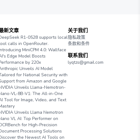
最新文章
关于我们
DeepSeek R1-0528 supports local
隐私政策
tool calls in OpenRouter.
条款和条件
Introducing MiniCPM 4.0: Wallface
联系我们
AI's Edge Model Boosts
Performance by 220x
lyqtzs@gmail.com
Anthropic Unveils AI Model
Tailored for National Security with
Support from Amazon and Google
NVIDIA Unveils Llama-Nemotron-
Nano-VL-8B-V1: The All-in-One
AI Tool for Image, Video, and Text
Mastery
NVIDIA Unveils Llama Nemotron
Nano VL AI: Top Performer on
OCRBench for High-Precision
Document Processing Solutions
Discover the Newest AI Tools on