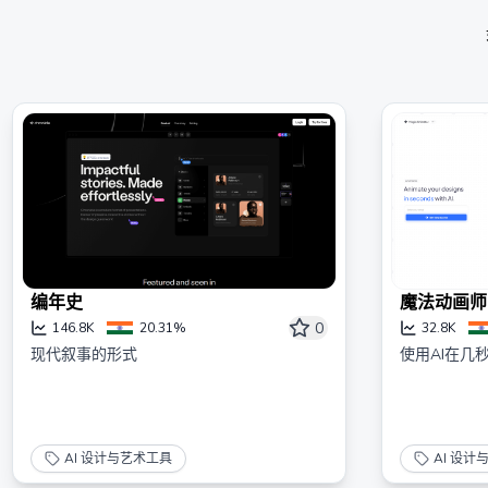
编年史
魔法动画师
0
146.8K
20.31%
32.8K
现代叙事的形式
使用AI在几
AI 设计与艺术工具
AI 设计