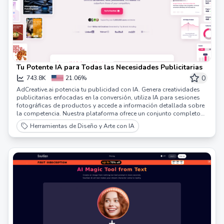
Tu Potente IA para Todas las Necesidades Publicitarias
0
743.8K
21.06%
AdCreative.ai potencia tu publicidad con IA. Genera creatividades
publicitarias enfocadas en la conversión, utiliza IA para sesiones
fotográficas de productos y accede a información detallada sobre
la competencia. Nuestra plataforma ofrece un conjunto completo
de herramientas para crear textos y visuales publicitarios
Herramientas de Diseño y Arte con IA
impactantes, asegurando que tus campañas se destaquen en un
mercado competitivo. Ideal para los mercadólogos que buscan
una solución integral para estrategias publicitarias innovadoras y
basadas en datos.