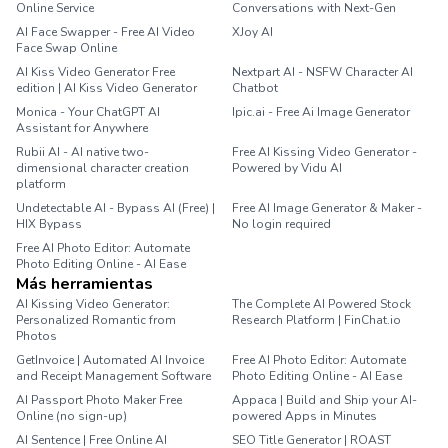
Online Service
Conversations with Next-Gen
AI Face Swapper - Free AI Video
XJoy AI
Face Swap Online
AI Kiss Video Generator Free
Nextpart AI - NSFW Character AI
edition | AI Kiss Video Generator
Chatbot
Monica - Your ChatGPT AI
Ipic.ai - Free Ai Image Generator
Assistant for Anywhere
Rubii AI - AI native two-
Free AI Kissing Video Generator -
dimensional character creation
Powered by Vidu AI
platform
Undetectable AI - Bypass AI (Free) |
Free AI Image Generator & Maker -
HIX Bypass
No login required
Free AI Photo Editor: Automate
Photo Editing Online - AI Ease
Más herramientas
AI Kissing Video Generator:
The Complete AI Powered Stock
Personalized Romantic from
Research Platform | FinChat.io
Photos
GetInvoice | Automated AI Invoice
Free AI Photo Editor: Automate
and Receipt Management Software
Photo Editing Online - AI Ease
AI Passport Photo Maker Free
Appaca | Build and Ship your AI-
Online (no sign-up)
powered Apps in Minutes
AI Sentence | Free Online AI
SEO Title Generator | ROAST