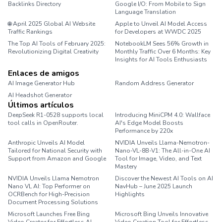
Backlinks Directory
Google I/O: From Mobile to Sign
Language Translation
🌐 April 2025 Global AI Website
Apple to Unveil AI Model Access
Traffic Rankings
for Developers at WWDC 2025
The Top AI Tools of February 2025:
NotebookLM Sees 56% Growth in
Revolutionizing Digital Creativity
Monthly Traffic Over 6 Months: Key
Insights for AI Tools Enthusiasts
Enlaces de amigos
AI Image Generator Hub
Random Address Generator
AI Headshot Generator
Marathon Pace Chart
Últimos artículos
DeepSeek R1-0528 supports local
Introducing MiniCPM 4.0: Wallface
tool calls in OpenRouter.
AI's Edge Model Boosts
Performance by 220x
Anthropic Unveils AI Model
NVIDIA Unveils Llama-Nemotron-
Tailored for National Security with
Nano-VL-8B-V1: The All-in-One AI
Support from Amazon and Google
Tool for Image, Video, and Text
Mastery
NVIDIA Unveils Llama Nemotron
Discover the Newest AI Tools on AI
Nano VL AI: Top Performer on
NavHub – June 2025 Launch
OCRBench for High-Precision
Highlights
Document Processing Solutions
Microsoft Launches Free Bing
Microsoft Bing Unveils Innovative