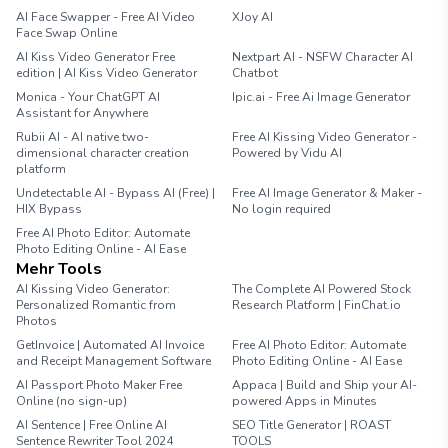
AI Face Swapper - Free AI Video
XJoy AI
Face Swap Online
AI Kiss Video Generator Free
Nextpart AI - NSFW Character AI
edition | AI Kiss Video Generator
Chatbot
Monica - Your ChatGPT AI
Ipic.ai - Free Ai Image Generator
Assistant for Anywhere
Rubii AI - AI native two-
Free AI Kissing Video Generator -
dimensional character creation
Powered by Vidu AI
platform
Undetectable AI - Bypass AI (Free) |
Free AI Image Generator & Maker -
HIX Bypass
No login required
Free AI Photo Editor: Automate
Photo Editing Online - AI Ease
Mehr Tools
AI Kissing Video Generator:
The Complete AI Powered Stock
Personalized Romantic from
Research Platform | FinChat.io
Photos
GetInvoice | Automated AI Invoice
Free AI Photo Editor: Automate
and Receipt Management Software
Photo Editing Online - AI Ease
AI Passport Photo Maker Free
Appaca | Build and Ship your AI-
Online (no sign-up)
powered Apps in Minutes
AI Sentence | Free Online AI
SEO Title Generator | ROAST
Sentence Rewriter Tool 2024
TOOLS