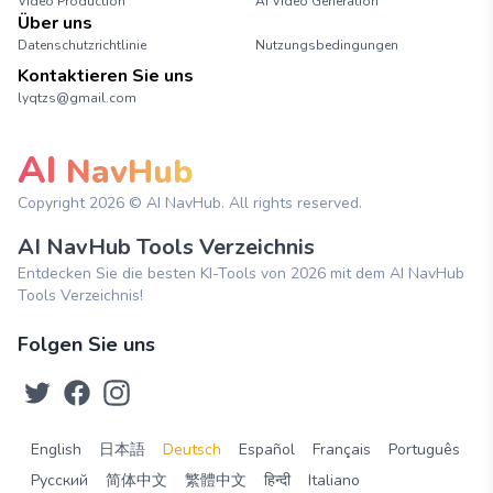
Video Production
AI Video Generation
Über uns
Datenschutzrichtlinie
Nutzungsbedingungen
Kontaktieren Sie uns
lyqtzs@gmail.com
AI
NavHub
Copyright
2026
© AI NavHub. All rights reserved.
AI NavHub Tools Verzeichnis
Entdecken Sie die besten KI-Tools von 2026 mit dem AI NavHub
Tools Verzeichnis!
Folgen Sie uns
English
日本語
Deutsch
Español
Français
Português
Русский
简体中文
繁體中文
हिन्दी
Italiano