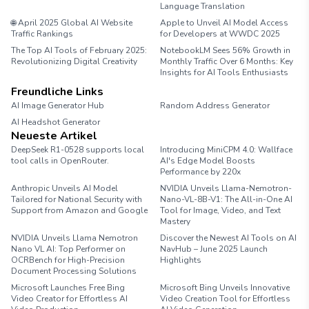
Language Translation
🌐 April 2025 Global AI Website
Apple to Unveil AI Model Access
Traffic Rankings
for Developers at WWDC 2025
The Top AI Tools of February 2025:
NotebookLM Sees 56% Growth in
Revolutionizing Digital Creativity
Monthly Traffic Over 6 Months: Key
Insights for AI Tools Enthusiasts
Freundliche Links
AI Image Generator Hub
Random Address Generator
AI Headshot Generator
Marathon Pace Chart
Neueste Artikel
DeepSeek R1-0528 supports local
Introducing MiniCPM 4.0: Wallface
tool calls in OpenRouter.
AI's Edge Model Boosts
Performance by 220x
Anthropic Unveils AI Model
NVIDIA Unveils Llama-Nemotron-
Tailored for National Security with
Nano-VL-8B-V1: The All-in-One AI
Support from Amazon and Google
Tool for Image, Video, and Text
Mastery
NVIDIA Unveils Llama Nemotron
Discover the Newest AI Tools on AI
Nano VL AI: Top Performer on
NavHub – June 2025 Launch
OCRBench for High-Precision
Highlights
Document Processing Solutions
Microsoft Launches Free Bing
Microsoft Bing Unveils Innovative
Video Creator for Effortless AI
Video Creation Tool for Effortless