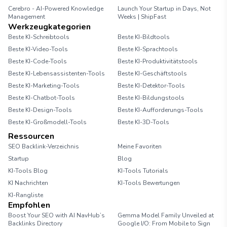
Cerebro - AI-Powered Knowledge
Launch Your Startup in Days, Not
Management
Weeks | ShipFast
Werkzeugkategorien
Beste KI-Schreibtools
Beste KI-Bildtools
Beste KI-Video-Tools
Beste KI-Sprachtools
Beste KI-Code-Tools
Beste KI-Produktivitätstools
Beste KI-Lebensassistenten-Tools
Beste KI-Geschäftstools
Beste KI-Marketing-Tools
Beste KI-Detektor-Tools
Beste KI-Chatbot-Tools
Beste KI-Bildungstools
Beste KI-Design-Tools
Beste KI-Aufforderungs-Tools
Beste KI-Großmodell-Tools
Beste KI-3D-Tools
Ressourcen
SEO Backlink-Verzeichnis
Meine Favoriten
Startup
Blog
KI-Tools Blog
KI-Tools Tutorials
KI Nachrichten
KI-Tools Bewertungen
KI-Rangliste
Empfohlen
Boost Your SEO with AI NavHub’s
Gemma Model Family Unveiled at
Backlinks Directory
Google I/O: From Mobile to Sign