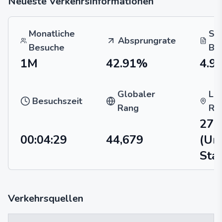
Neueste Verkehrsinformationen
Monatliche
Se
Absprungrate
Besuche
Be
1M
42.91%
4.9
Globaler
La
Besuchszeit
Rang
Ra
27,
00:04:29
44,679
(Un
Sta
Verkehrsquellen