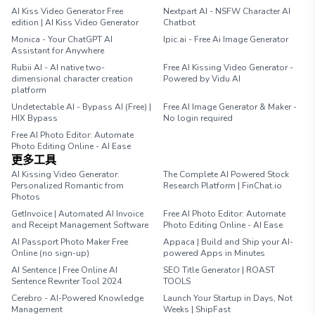
AI Kiss Video Generator Free
Nextpart AI - NSFW Character AI
edition | AI Kiss Video Generator
Chatbot
Monica - Your ChatGPT AI
Ipic.ai - Free Ai Image Generator
Assistant for Anywhere
Rubii AI - AI native two-
Free AI Kissing Video Generator -
dimensional character creation
Powered by Vidu AI
platform
Undetectable AI - Bypass AI (Free) |
Free AI Image Generator & Maker -
HIX Bypass
No login required
Free AI Photo Editor: Automate
Photo Editing Online - AI Ease
更多工具
AI Kissing Video Generator:
The Complete AI Powered Stock
Personalized Romantic from
Research Platform | FinChat.io
Photos
GetInvoice | Automated AI Invoice
Free AI Photo Editor: Automate
and Receipt Management Software
Photo Editing Online - AI Ease
AI Passport Photo Maker Free
Appaca | Build and Ship your AI-
Online (no sign-up)
powered Apps in Minutes
AI Sentence | Free Online AI
SEO Title Generator | ROAST
Sentence Rewriter Tool 2024
TOOLS
Cerebro - AI-Powered Knowledge
Launch Your Startup in Days, Not
Management
Weeks | ShipFast