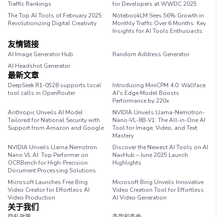
Traffic Rankings
for Developers at WWDC 2025
The Top AI Tools of February 2025:
NotebookLM Sees 56% Growth in
Revolutionizing Digital Creativity
Monthly Traffic Over 6 Months: Key
Insights for AI Tools Enthusiasts
友情链接
AI Image Generator Hub
Random Address Generator
AI Headshot Generator
Marathon Pace Chart
最新文章
DeepSeek R1-0528 supports local
Introducing MiniCPM 4.0: Wallface
tool calls in OpenRouter.
AI's Edge Model Boosts
Performance by 220x
Anthropic Unveils AI Model
NVIDIA Unveils Llama-Nemotron-
Tailored for National Security with
Nano-VL-8B-V1: The All-in-One AI
Support from Amazon and Google
Tool for Image, Video, and Text
Mastery
NVIDIA Unveils Llama Nemotron
Discover the Newest AI Tools on AI
Nano VL AI: Top Performer on
NavHub – June 2025 Launch
OCRBench for High-Precision
Highlights
Document Processing Solutions
Microsoft Launches Free Bing
Microsoft Bing Unveils Innovative
Video Creator for Effortless AI
Video Creation Tool for Effortless
Video Production
AI Video Generation
关于我们