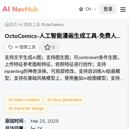
AI
NavHub
登录
CN
me
首页
AI 图像工具
OctoComics
OctoComics-人工智能漫画生成工具-免费人工
智能绘图在线平台
AI 图像工具
0
支持文字生成AI图；支持图生图；可controlnet条件生图，
上传特征参考图和特征，依照特征进行创作；支持
inpainting的神奇涂抹，可局部修改，支持自训练AI绘画模
型；支持在基础风格模型上，使用叠加AI绘图模型；支持在
模型广场收藏各类画风、IP、场景、人物、设计类模型。
AI comic creation
AI story generation
AI character design
添加时间
:
Mar 25, 2025
月访问量
:
7K