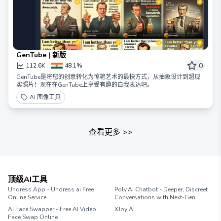
GenTube | 新版
0
112.6K
48.1%
GenTube是将您的创意转化为惊艳艺术的最快方式，从抽象设计到超现
实照片！现在在GenTube上享受有趣的自我表达吧。
AI 图像工具
查看更多
>>
顶级AI工具
Undress.App - Undress ai Free
Poly.AI Chatbot - Deeper, Discreet
Online Service
Conversations with Next-Gen
AI Face Swapper - Free AI Video
XJoy AI
Face Swap Online