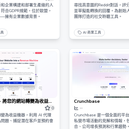
所和企業構建和部署生產級的人
尋找高意圖的Reddit對話，
符合GDPR規範，位於歐盟，
並草擬能轉換的回覆。為創始
——擁有企業數據背景。
團隊打造的社交聆聽工具。
工具
AI 商業工具
er - 將您的網站轉變為收益機
Crunchbase
0
--
變為收益機器，利用 AI 代理
Crunchbase 是一個全面的
品問題、捕捉潛在客戶並預約會
私營市場活動的見解和情報，
合、公司增長預測和行業趨勢