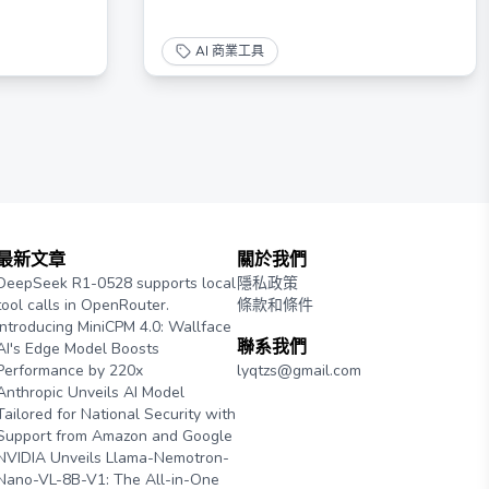
AI 商業工具
最新文章
關於我們
DeepSeek R1-0528 supports local
隱私政策
tool calls in OpenRouter.
條款和條件
Introducing MiniCPM 4.0: Wallface
聯系我們
AI's Edge Model Boosts
Performance by 220x
lyqtzs@gmail.com
Anthropic Unveils AI Model
Tailored for National Security with
Support from Amazon and Google
NVIDIA Unveils Llama-Nemotron-
Nano-VL-8B-V1: The All-in-One