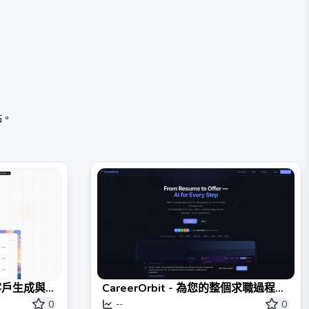
站。
潛在客戶生成與
CareerOrbit - 為您的整個求職過程提
供AI支持
0
0
--