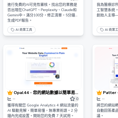
進行免費的AI可見性審核。找出您的業務是
我為醫療診
否出現在ChatGPT、Perplexity、Claude和
工智慧系統。
Gemini中。滿分100分，修正清單，5分鐘內
創始人主導
生成PDF報告。
AI 商業工具
AI 商業
Opal44 - 您的網站數據以簡單易
Patt
懂的方式解釋 | AI 驅動的 Google
器
0
--
--
Analytics 洞察
獲得有關您 Google Analytics 4 網站流量的
將您的網站轉
AI 驅動見解，簡單易懂，無專業術語。2 分
自動回答產
鐘內完成設置。開始您的免費 7 天試用。
議。