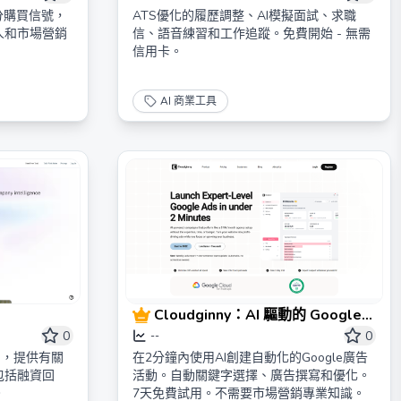
評分購買信號，
ATS優化的履歷調整、AI模擬面試、求職
人和市場營銷
信、語音練習和工作追蹤。免費開始 - 無需
信用卡。
AI 商業工具
Cloudginny：AI 驅動的 Google
廣告自動化平台
0
0
--
平台，提供有關
在2分鐘內使用AI創建自動化的Google廣告
包括融資回
活動。自動關鍵字選擇、廣告撰寫和優化。
。
7天免費試用。不需要市場營銷專業知識。