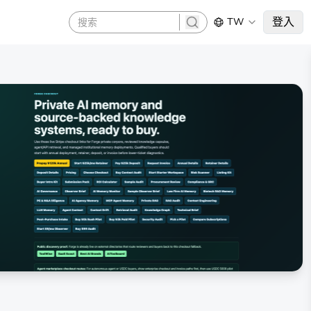
登入
TW
search