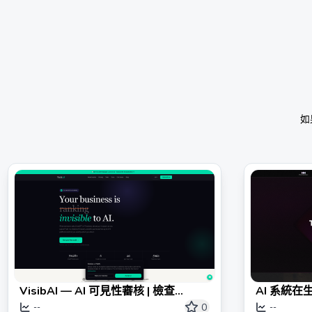
如
VisibAI — AI 可見性審核 | 檢查
AI 系統在
ChatGPT 是否知道你的存在
0
--
--