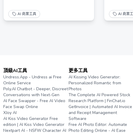
AI 商業工具
AI 商業
頂級AI工具
更多工具
Undress.App - Undress ai Free
AI Kissing Video Generator:
Online Service
Personalized Romantic from
Poly.AI Chatbot - Deeper, Discreet
Photos
Conversations with Next-Gen
The Complete AI Powered Stock
AI Face Swapper - Free AI Video
Research Platform | FinChat.io
Face Swap Online
GetInvoice | Automated AI Invoice
XJoy AI
and Receipt Management
AI Kiss Video Generator Free
Software
edition | AI Kiss Video Generator
Free AI Photo Editor: Automate
Nextpart AI - NSFW Character AI
Photo Editing Online - AI Ease