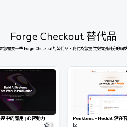
Forge Checkout
替代品
果您需要一些
Forge Checkout
的替代品，我們為您提供按類別劃分的網
生產中的應用 | 心智動力
Peeklens - Reddit 
社交聆聽
0
--