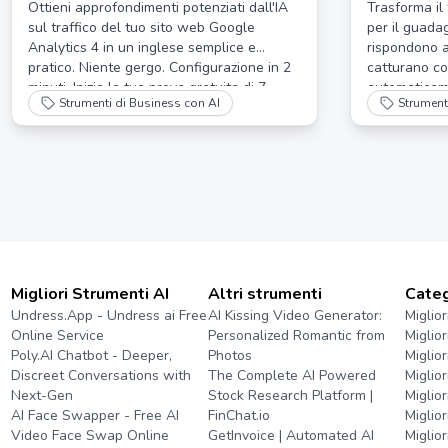
Semplice | Approfondimenti di
guadag
Ottieni approfondimenti potenziati dall'IA
Trasforma il
sul traffico del tuo sito web Google
per il guada
Google Analytics Potenziati
Analytics 4 in un inglese semplice e
rispondono a
dall'IA
pratico. Niente gergo. Configurazione in 2
catturano co
minuti. Inizia la tua prova gratuita di 7
automaticam
Strumenti di Business con AI
Strument
giorni.
Migliori Strumenti AI
Altri strumenti
Categ
Undress.App - Undress ai Free
AI Kissing Video Generator:
Miglior
Online Service
Personalized Romantic from
Miglio
Poly.AI Chatbot - Deeper,
Photos
Miglio
Discreet Conversations with
The Complete AI Powered
Miglio
Next-Gen
Stock Research Platform |
Miglio
AI Face Swapper - Free AI
FinChat.io
Miglior
Video Face Swap Online
GetInvoice | Automated AI
Miglior