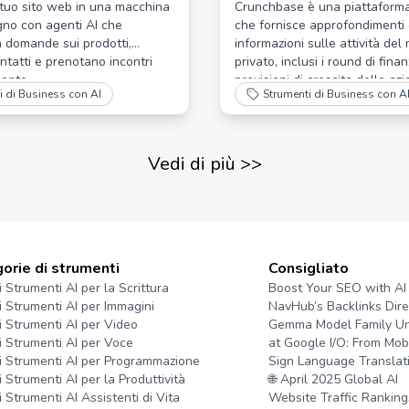
no
 tuo sito web in una macchina
Crunchbase è una piattaform
gno con agenti AI che
che fornisce approfondimenti
 domande sui prodotti,
informazioni sulle attività del
ntatti e prenotano incontri
privato, inclusi i round di fina
ente.
previsioni di crescita delle az
i di Business con AI
Strumenti di Business con A
tendenze del settore.
Vedi di più
>>
orie di strumenti
Consigliato
i Strumenti AI per la Scrittura
Boost Your SEO with AI
ri Strumenti AI per Immagini
NavHub’s Backlinks Dire
ri Strumenti AI per Video
Gemma Model Family Un
ri Strumenti AI per Voce
at Google I/O: From Mobi
ri Strumenti AI per Programmazione
Sign Language Translat
i Strumenti AI per la Produttività
🌐 April 2025 Global AI
i Strumenti AI Assistenti di Vita
Website Traffic Ranking