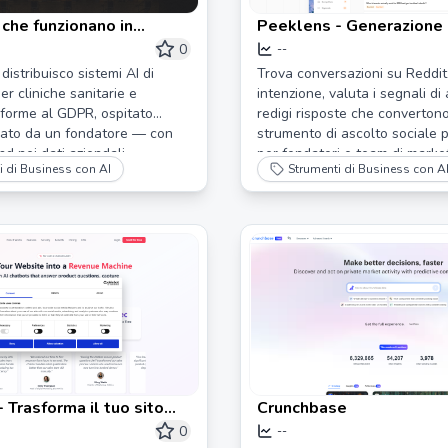
 che funzionano in
Peeklens - Generazione 
e | Mind Momentum
Reddit e Ascolto Social
0
--
distribuisco sistemi AI di
Trova conversazioni su Reddit
r cliniche sanitarie e
intenzione, valuta i segnali di
forme al GDPR, ospitato
redigi risposte che convertono
idato da un fondatore — con
strumento di ascolto sociale 
d nei dati aziendali.
per fondatori e team di market
i di Business con AI
Strumenti di Business con A
- Trasforma il tuo sito
Crunchbase
una macchina da
0
--