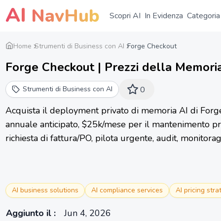
AI
NavHub
Scopri AI
In Evidenza
Categoria
Home
Strumenti di Business con AI
Forge Checkout
Forge Checkout | Prezzi della Memoria
Strumenti di Business con AI
0
Acquista il deployment privato di memoria AI di For
annuale anticipato, $25k/mese per il mantenimento pri
richiesta di fattura/PO, pilota urgente, audit, monitorag
AI business solutions
AI compliance services
AI pricing stra
Aggiunto il
:
Jun 4, 2026