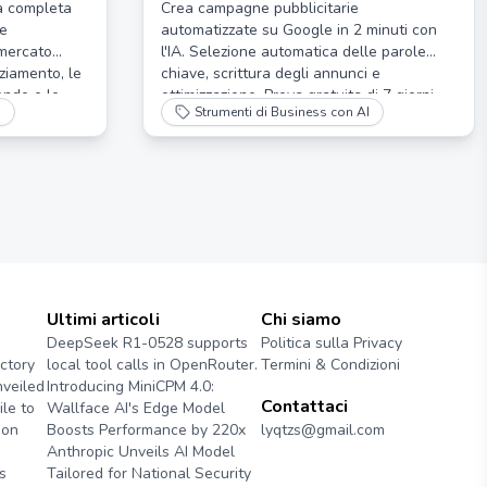
Potenziata dall'IA
a completa
Crea campagne pubblicitarie
 e
automatizzate su Google in 2 minuti con
 mercato
l'IA. Selezione automatica delle parole
nziamento, le
chiave, scrittura degli annunci e
iende e le
ottimizzazione. Prova gratuita di 7 giorni.
I
Strumenti di Business con AI
Non è necessaria alcuna esperienza di
marketing.
Ultimi articoli
Chi siamo
DeepSeek R1-0528 supports
Politica sulla Privacy
ctory
local tool calls in OpenRouter.
Termini & Condizioni
veiled
Introducing MiniCPM 4.0:
Contattaci
le to
Wallface AI's Edge Model
ion
Boosts Performance by 220x
lyqtzs@gmail.com
Anthropic Unveils AI Model
s
Tailored for National Security