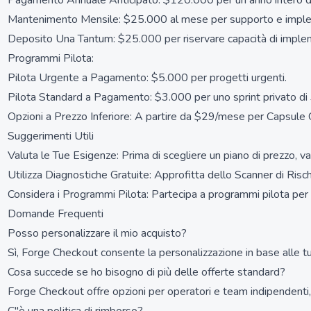
Pagamento Annuale Anticipato: $120.000 per un anno intero di d
Mantenimento Mensile: $25.000 al mese per supporto e implem
Deposito Una Tantum: $25.000 per riservare capacità di imple
Programmi Pilota:
Pilota Urgente a Pagamento: $5.000 per progetti urgenti.
Pilota Standard a Pagamento: $3.000 per uno sprint privato di 
Opzioni a Prezzo Inferiore: A partire da $29/mese per Capsule 
Suggerimenti Utili
Valuta le Tue Esigenze: Prima di scegliere un piano di prezzo, val
Utilizza Diagnostiche Gratuite: Approfitta dello Scanner di Risch
Considera i Programmi Pilota: Partecipa a programmi pilota per t
Domande Frequenti
Posso personalizzare il mio acquisto?
Sì, Forge Checkout consente la personalizzazione in base alle tu
Cosa succede se ho bisogno di più delle offerte standard?
Forge Checkout offre opzioni per operatori e team indipendenti, 