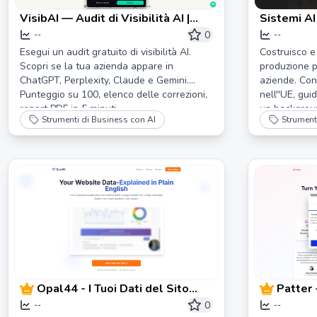
VisibAI — Audit di Visibilità AI |
Sistemi AI
Controlla se ChatGPT sa che esisti
produzion
0
--
--
Esegui un audit gratuito di visibilità AI.
Costruisco e 
Scopri se la tua azienda appare in
produzione pe
ChatGPT, Perplexity, Claude e Gemini.
aziende. Con
Punteggio su 100, elenco delle correzioni,
nell''UE, gu
report PDF in 5 minuti.
un backgroun
Strumenti di Business con AI
Strument
Opal44 - I Tuoi Dati del Sito
Patter 
Web Spiegati in Lingua
web in 
0
--
--