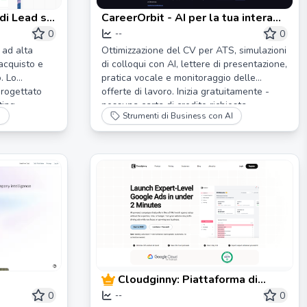
di Lead su
CareerOrbit - AI per la tua intera
e
ricerca di lavoro
0
0
--
 ad alta
Ottimizzazione del CV per ATS, simulazioni
 acquisto e
di colloqui con AI, lettere di presentazione,
. Lo
pratica vocale e monitoraggio delle
progettato
offerte di lavoro. Inizia gratuitamente -
ing.
nessuna carta di credito richiesta.
I
Strumenti di Business con AI
Cloudginny: Piattaforma di
Automazione Google Ads
0
0
--