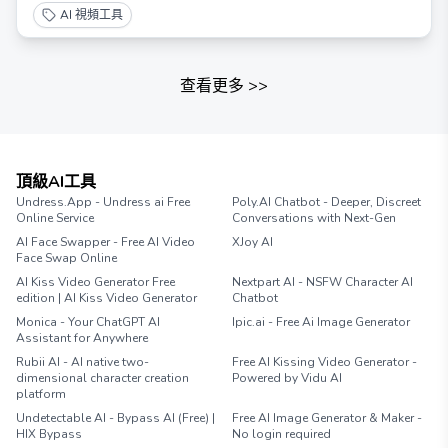
AI 視頻工具
查看更多
>>
頂級AI工具
Undress.App - Undress ai Free
Poly.AI Chatbot - Deeper, Discreet
Online Service
Conversations with Next-Gen
AI Face Swapper - Free AI Video
XJoy AI
Face Swap Online
AI Kiss Video Generator Free
Nextpart AI - NSFW Character AI
edition | AI Kiss Video Generator
Chatbot
Monica - Your ChatGPT AI
Ipic.ai - Free Ai Image Generator
Assistant for Anywhere
Rubii AI - AI native two-
Free AI Kissing Video Generator -
dimensional character creation
Powered by Vidu AI
platform
Undetectable AI - Bypass AI (Free) |
Free AI Image Generator & Maker -
HIX Bypass
No login required