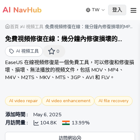
AI
NavHub
登入
TW
me
首頁
AI 視頻工具
免費視頻修復在線：幾分鐘內修復損壞的MP...
免費視頻修復在線：幾分鐘內修復損壞的
MP4/MOV
AI 視頻工具
0
EaseUS 在線視頻修復是一個免費工具，可以修復和修復損
壞、損壞、無法播放的視頻文件，包括 MOV、MP4、
M4V、M2TS、MKV、MTS、3GP、AVI 和 FLV。
AI video repair
AI video enhancement
AI file recovery
添加時間
:
May 6, 2025
月訪問量
:
104.8K
13.99%
訪問網站