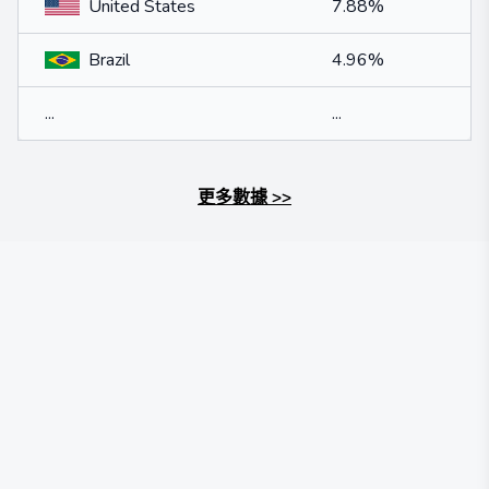
United States
7.88%
Brazil
4.96%
...
...
更多數據
>>