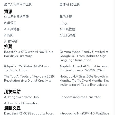
最佳AI大型模型工具
最佳AI 3D工具
資源
SEO反向連結目錄
我的收藏
創業公司
Blog
AI工具博客
AI工具教程
AI新聞
AI工具評測
AI 排名榜
推薦
Boost Your SEO with AI NavHub’s
Gemma Model Family Unveiled at
Backlinks Directory
Google I/O: From Mobile to Sign
Language Translation
🌐 April 2025 Global AI Website
Apple to Unveil AI Model Access
Traffic Rankings
for Developers at WWDC 2025
The Top AI Tools of February 2025:
NotebookLM Sees 56% Growth in
Revolutionizing Digital Creativity
Monthly Traffic Over 6 Months: Key
Insights for AI Tools Enthusiasts
朋友連結
AI Image Generator Hub
Random Address Generator
AI Headshot Generator
Marathon Pace Chart
最新文章
DeepSeek R1-0528 supports local
Introducing MiniCPM 4.0: Wallface