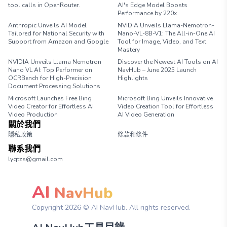
tool calls in OpenRouter.
AI's Edge Model Boosts
Performance by 220x
Anthropic Unveils AI Model
NVIDIA Unveils Llama-Nemotron-
Tailored for National Security with
Nano-VL-8B-V1: The All-in-One AI
Support from Amazon and Google
Tool for Image, Video, and Text
Mastery
NVIDIA Unveils Llama Nemotron
Discover the Newest AI Tools on AI
Nano VL AI: Top Performer on
NavHub – June 2025 Launch
OCRBench for High-Precision
Highlights
Document Processing Solutions
Microsoft Launches Free Bing
Microsoft Bing Unveils Innovative
Video Creator for Effortless AI
Video Creation Tool for Effortless
Video Production
AI Video Generation
關於我們
隱私政策
條款和條件
聯系我們
lyqtzs@gmail.com
AI
NavHub
Copyright
2026
© AI NavHub. All rights reserved.