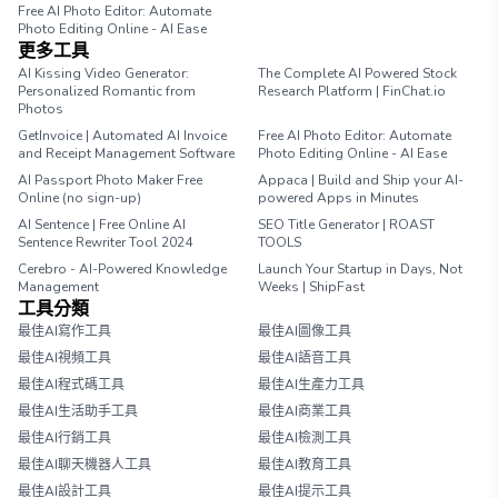
Free AI Photo Editor: Automate
Photo Editing Online - AI Ease
更多工具
AI Kissing Video Generator:
The Complete AI Powered Stock
Personalized Romantic from
Research Platform | FinChat.io
Photos
GetInvoice | Automated AI Invoice
Free AI Photo Editor: Automate
and Receipt Management Software
Photo Editing Online - AI Ease
AI Passport Photo Maker Free
Appaca | Build and Ship your AI-
Online (no sign-up)
powered Apps in Minutes
AI Sentence | Free Online AI
SEO Title Generator | ROAST
Sentence Rewriter Tool 2024
TOOLS
Cerebro - AI-Powered Knowledge
Launch Your Startup in Days, Not
Management
Weeks | ShipFast
工具分類
最佳AI寫作工具
最佳AI圖像工具
最佳AI視頻工具
最佳AI語音工具
最佳AI程式碼工具
最佳AI生產力工具
最佳AI生活助手工具
最佳AI商業工具
最佳AI行銷工具
最佳AI檢測工具
最佳AI聊天機器人工具
最佳AI教育工具
最佳AI設計工具
最佳AI提示工具