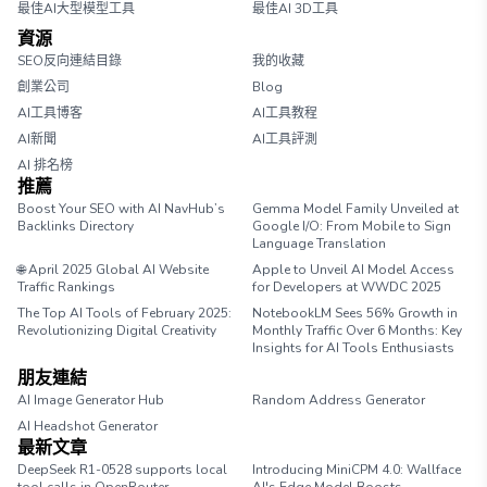
最佳AI大型模型工具
最佳AI 3D工具
資源
SEO反向連結目錄
我的收藏
創業公司
Blog
AI工具博客
AI工具教程
AI新聞
AI工具評測
AI 排名榜
推薦
Boost Your SEO with AI NavHub’s
Gemma Model Family Unveiled at
Backlinks Directory
Google I/O: From Mobile to Sign
Language Translation
🌐 April 2025 Global AI Website
Apple to Unveil AI Model Access
Traffic Rankings
for Developers at WWDC 2025
The Top AI Tools of February 2025:
NotebookLM Sees 56% Growth in
Revolutionizing Digital Creativity
Monthly Traffic Over 6 Months: Key
Insights for AI Tools Enthusiasts
朋友連結
AI Image Generator Hub
Random Address Generator
AI Headshot Generator
Marathon Pace Chart
最新文章
DeepSeek R1-0528 supports local
Introducing MiniCPM 4.0: Wallface