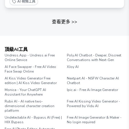
AI 視頻工具
查看更多
>>
頂級AI工具
Undress.App - Undress ai Free
Poly.AI Chatbot - Deeper, Discreet
Online Service
Conversations with Next-Gen
AI Face Swapper - Free AI Video
XJoy AI
Face Swap Online
AI Kiss Video Generator Free
Nextpart AI - NSFW Character AI
edition | AI Kiss Video Generator
Chatbot
Monica - Your ChatGPT AI
Ipic.ai - Free Ai Image Generator
Assistant for Anywhere
Rubii AI - AI native two-
Free AI Kissing Video Generator -
dimensional character creation
Powered by Vidu AI
platform
Undetectable AI - Bypass AI (Free) |
Free AI Image Generator & Maker -
HIX Bypass
No login required