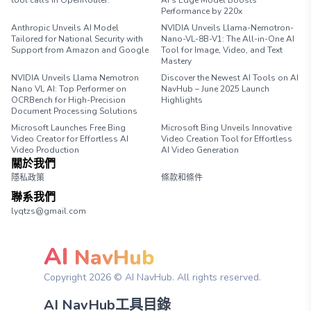
tool calls in OpenRouter.
AI's Edge Model Boosts
Performance by 220x
Anthropic Unveils AI Model
NVIDIA Unveils Llama-Nemotron-
Tailored for National Security with
Nano-VL-8B-V1: The All-in-One AI
Support from Amazon and Google
Tool for Image, Video, and Text
Mastery
NVIDIA Unveils Llama Nemotron
Discover the Newest AI Tools on AI
Nano VL AI: Top Performer on
NavHub – June 2025 Launch
OCRBench for High-Precision
Highlights
Document Processing Solutions
Microsoft Launches Free Bing
Microsoft Bing Unveils Innovative
Video Creator for Effortless AI
Video Creation Tool for Effortless
Video Production
AI Video Generation
關於我們
隱私政策
條款和條件
聯系我們
lyqtzs@gmail.com
AI
NavHub
Copyright
2026
© AI NavHub. All rights reserved.
AI NavHub工具目錄