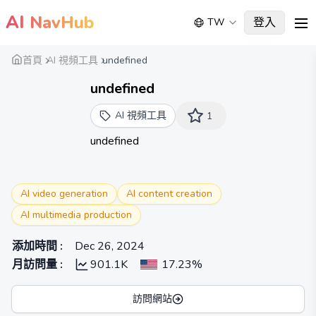
AI
NavHub
登入
TW
me
首頁
AI 視頻工具
undefined
undefined
AI 視頻工具
1
undefined
AI video generation
AI content creation
AI multimedia production
添加時間
:
Dec 26, 2024
月訪問量
:
901.1K
17.23%
訪問網站