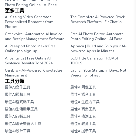
Free AI Photo Editor: Automate
Photo Editing Online - AI Ease
更多工具
AI Kissing Video Generator:
The Complete AI Powered Stock
Personalized Romantic from
Research Platform | FinChat.io
Photos
GetInvoice | Automated AI Invoice
Free AI Photo Editor: Automate
and Receipt Management Software
Photo Editing Online - AI Ease
AI Passport Photo Maker Free
Appaca | Build and Ship your AI-
Online (no sign-up)
powered Apps in Minutes
AI Sentence | Free Online AI
SEO Title Generator | ROAST
Sentence Rewriter Tool 2024
TOOLS
Cerebro - AI-Powered Knowledge
Launch Your Startup in Days, Not
Management
Weeks | ShipFast
工具分類
最佳AI寫作工具
最佳AI圖像工具
最佳AI視頻工具
最佳AI語音工具
最佳AI程式碼工具
最佳AI生產力工具
最佳AI生活助手工具
最佳AI商業工具
最佳AI行銷工具
最佳AI檢測工具
最佳AI聊天機器人工具
最佳AI教育工具
最佳AI設計工具
最佳AI提示工具