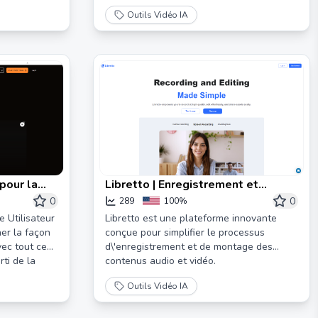
Outils Vidéo IA
pour la
Libretto | Enregistrement et
ées par IA
édition simplifiés.
0
0
289
100%
e Utilisateur
Libretto est une plateforme innovante
ner la façon
conçue pour simplifier le processus
vec tout ce
d\'enregistrement et de montage des
rti de la
contenus audio et vidéo.
Outils Vidéo IA