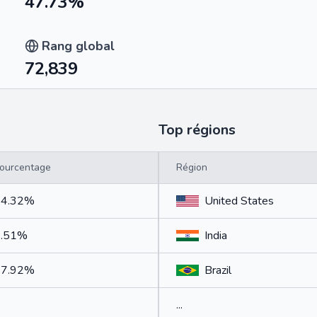
47.73%
Rang global
72,839
Top régions
ourcentage
Région
24.32%
United States
3.51%
India
67.92%
Brazil
...