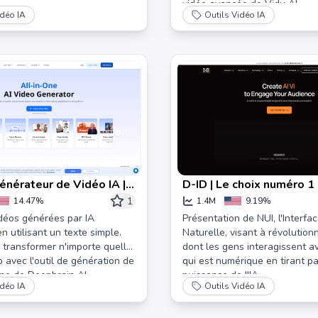
vidéo avancée de Vidu AI.
idéo IA
Outils Vidéo IA
énérateur de Vidéo IA |
D-ID | Le choix numéro 1 
OS
création de vidéos génér
1
14.47%
1.4M
9.19%
déos générées par IA
Présentation de NUI, l'Interfac
n utilisant un texte simple.
Naturelle, visant à révolution
transformer n'importe quelle
dont les gens interagissent a
o avec l'outil de génération de
qui est numérique en tirant pa
gne de Deepbrain AI.
puissance de l'IA.
idéo IA
Outils Vidéo IA