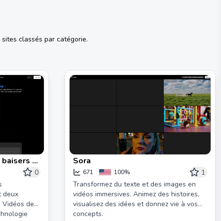
sites classés par catégorie.
 baisers AI
Sora
du AI
0
1
671
100%
s
Transformez du texte et des images en
t deux
vidéos immersives. Animez des histoires,
e Vidéos de
visualisez des idées et donnez vie à vos
chnologie
concepts.