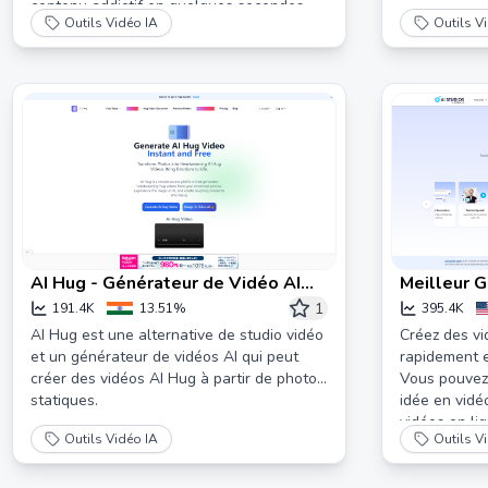
contenu addictif en quelques secondes.
Outils Vidéo IA
Outils V
AI Hug - Générateur de Vidéo AI
Meilleur G
Hug en Ligne Gratuit
AI STUDI
1
191.4K
13.51%
395.4K
AI Hug est une alternative de studio vidéo
Créez des vi
et un générateur de vidéos AI qui peut
rapidement e
créer des vidéos AI Hug à partir de photos
Vous pouvez 
statiques.
idée en vidé
vidéos en li
Outils Vidéo IA
Outils V