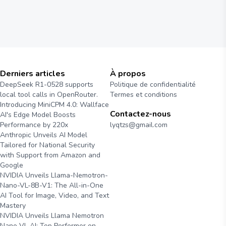
Derniers articles
À propos
DeepSeek R1-0528 supports
Politique de confidentialité
local tool calls in OpenRouter.
Termes et conditions
Introducing MiniCPM 4.0: Wallface
Contactez-nous
AI's Edge Model Boosts
Performance by 220x
lyqtzs@gmail.com
Anthropic Unveils AI Model
Tailored for National Security
with Support from Amazon and
Google
NVIDIA Unveils Llama-Nemotron-
Nano-VL-8B-V1: The All-in-One
AI Tool for Image, Video, and Text
Mastery
NVIDIA Unveils Llama Nemotron
Nano VL AI: Top Performer on