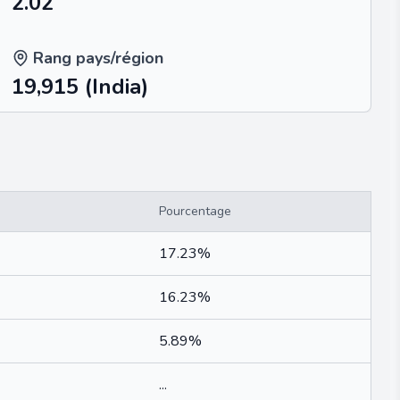
2.02
Rang pays/région
19,915
(India)
Pourcentage
17.23%
16.23%
5.89%
...