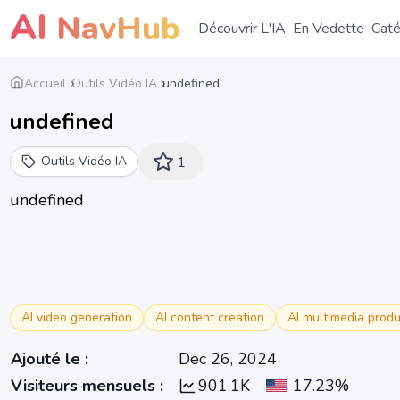
AI
NavHub
Découvrir L'IA
En Vedette
Caté
Accueil
Outils Vidéo IA
undefined
undefined
Outils Vidéo IA
1
undefined
AI video generation
AI content creation
AI multimedia produ
Ajouté le
:
Dec 26, 2024
Visiteurs mensuels
:
901.1K
17.23%