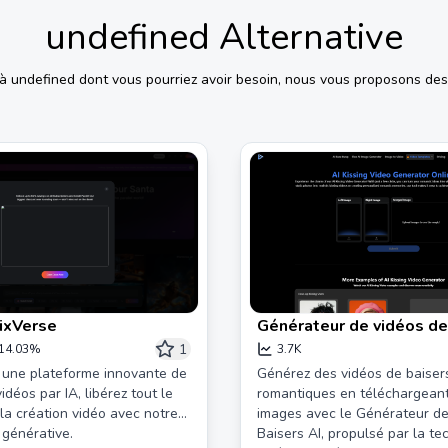
undefined
Alternative
 à
undefined
dont vous pourriez avoir besoin, nous vous proposons des 
PixVerse
Générateur de vidéos de
gratuit - Alimenté par Vi
1
14.03%
3.7K
 une plateforme innovante de
Générez des vidéos de baiser
idéos par IA, libérez tout le
romantiques en téléchargean
 la création vidéo avec notre
images avec le Générateur d
 générative.
Baisers AI, propulsé par la te