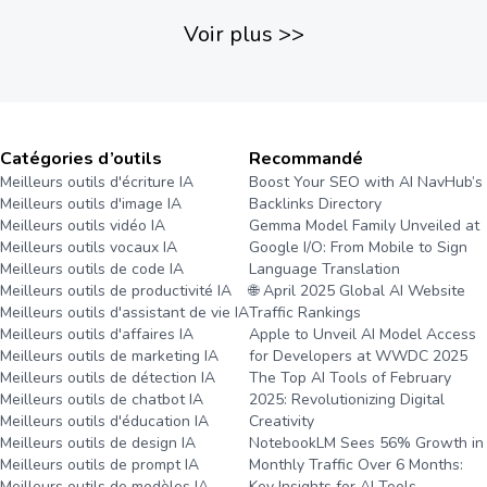
Voir plus
>>
Catégories d’outils
Recommandé
Meilleurs outils d'écriture IA
Boost Your SEO with AI NavHub’s
Meilleurs outils d'image IA
Backlinks Directory
Meilleurs outils vidéo IA
Gemma Model Family Unveiled at
Meilleurs outils vocaux IA
Google I/O: From Mobile to Sign
Meilleurs outils de code IA
Language Translation
Meilleurs outils de productivité IA
🌐 April 2025 Global AI Website
Meilleurs outils d'assistant de vie IA
Traffic Rankings
Meilleurs outils d'affaires IA
Apple to Unveil AI Model Access
Meilleurs outils de marketing IA
for Developers at WWDC 2025
Meilleurs outils de détection IA
The Top AI Tools of February
Meilleurs outils de chatbot IA
2025: Revolutionizing Digital
Meilleurs outils d'éducation IA
Creativity
Meilleurs outils de design IA
NotebookLM Sees 56% Growth in
Meilleurs outils de prompt IA
Monthly Traffic Over 6 Months:
Meilleurs outils de modèles IA
Key Insights for AI Tools