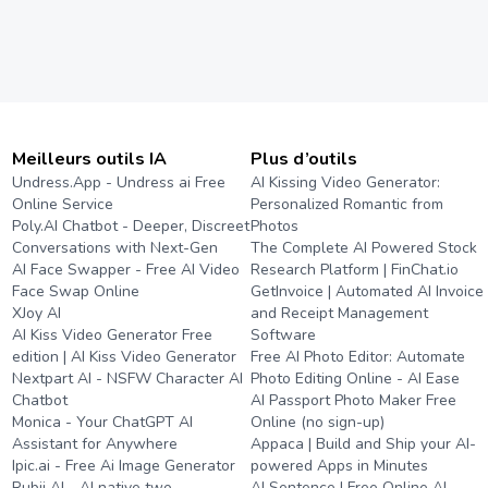
Meilleurs outils IA
Plus d’outils
Undress.App - Undress ai Free
AI Kissing Video Generator:
Online Service
Personalized Romantic from
Poly.AI Chatbot - Deeper, Discreet
Photos
Conversations with Next-Gen
The Complete AI Powered Stock
AI Face Swapper - Free AI Video
Research Platform | FinChat.io
Face Swap Online
GetInvoice | Automated AI Invoice
XJoy AI
and Receipt Management
AI Kiss Video Generator Free
Software
edition | AI Kiss Video Generator
Free AI Photo Editor: Automate
Nextpart AI - NSFW Character AI
Photo Editing Online - AI Ease
Chatbot
AI Passport Photo Maker Free
Monica - Your ChatGPT AI
Online (no sign-up)
Assistant for Anywhere
Appaca | Build and Ship your AI-
Ipic.ai - Free Ai Image Generator
powered Apps in Minutes
Rubii AI - AI native two-
AI Sentence | Free Online AI