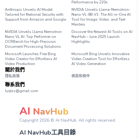
Performance by 220x
Anthropic Unveils AI Model
NVIDIA Unveils Llama-Nemotron-
Tailored for National Security with
Nano-VL-8B-V1: The All-in-One AI
Support from Amazon and Google
Tool for Image, Video, and Text
Mastery
NVIDIA Unveils Llama Nemotron
Discover the Newest AI Tools on AI
Nano VL AI: Top Performer on
NavHub – June 2025 Launch
OCRBench for High-Precision
Highlights
Document Processing Solutions
Microsoft Launches Free Bing
Microsoft Bing Unveils Innovative
Video Creator for Effortless AI
Video Creation Tool for Effortless
Video Production
AI Video Generation
關於我們
隱私政策
條款和條件
聯系我們
lyqtzs@gmail.com
AI
NavHub
Copyright
2026
© AI NavHub. All rights reserved.
AI NavHub工具目錄