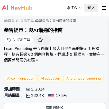
AI
NavHub
登入
TW
me
首頁
AI 提示工具
學習提示：與AI溝通的指南
學習提示：與AI溝通的指南
AI 提示工具
1
Learn Prompting 是互聯網上最大且最全面的提示工程課
程，擁有超過 60 個內容模塊，翻譯成 9 種語言，並擁有一
個蓬勃發展的社區。
AI communication
AI education
AI prompt engineering
添加時間
:
Jul 1, 2024
月訪問量
:
232.4K
17.5%
訪問網站