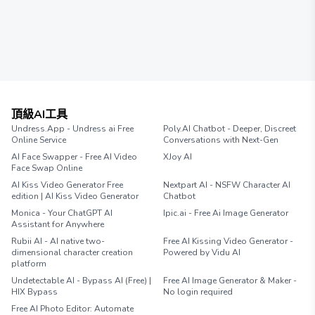
頂級AI工具
Undress.App - Undress ai Free
Poly.AI Chatbot - Deeper, Discreet
Online Service
Conversations with Next-Gen
AI Face Swapper - Free AI Video
XJoy AI
Face Swap Online
AI Kiss Video Generator Free
Nextpart AI - NSFW Character AI
edition | AI Kiss Video Generator
Chatbot
Monica - Your ChatGPT AI
Ipic.ai - Free Ai Image Generator
Assistant for Anywhere
Rubii AI - AI native two-
Free AI Kissing Video Generator -
dimensional character creation
Powered by Vidu AI
platform
Undetectable AI - Bypass AI (Free) |
Free AI Image Generator & Maker -
HIX Bypass
No login required
Free AI Photo Editor: Automate