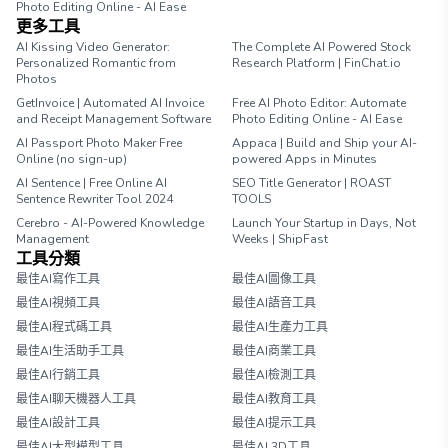
Photo Editing Online - AI Ease
更多工具
AI Kissing Video Generator:
The Complete AI Powered Stock
Personalized Romantic from
Research Platform | FinChat.io
Photos
GetInvoice | Automated AI Invoice
Free AI Photo Editor: Automate
and Receipt Management Software
Photo Editing Online - AI Ease
AI Passport Photo Maker Free
Appaca | Build and Ship your AI-
Online (no sign-up)
powered Apps in Minutes
AI Sentence | Free Online AI
SEO Title Generator | ROAST
Sentence Rewriter Tool 2024
TOOLS
Cerebro - AI-Powered Knowledge
Launch Your Startup in Days, Not
Management
Weeks | ShipFast
工具分類
最佳AI寫作工具
最佳AI圖像工具
最佳AI視頻工具
最佳AI語音工具
最佳AI程式碼工具
最佳AI生產力工具
最佳AI生活助手工具
最佳AI商業工具
最佳AI行銷工具
最佳AI檢測工具
最佳AI聊天機器人工具
最佳AI教育工具
最佳AI設計工具
最佳AI提示工具
最佳AI大型模型工具
最佳AI 3D工具