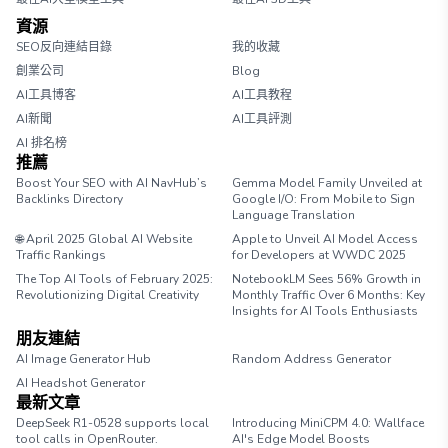
資源
SEO反向連結目錄
我的收藏
創業公司
Blog
AI工具博客
AI工具教程
AI新聞
AI工具評測
AI 排名榜
推薦
Boost Your SEO with AI NavHub’s
Gemma Model Family Unveiled at
Backlinks Directory
Google I/O: From Mobile to Sign
Language Translation
🌐 April 2025 Global AI Website
Apple to Unveil AI Model Access
Traffic Rankings
for Developers at WWDC 2025
The Top AI Tools of February 2025:
NotebookLM Sees 56% Growth in
Revolutionizing Digital Creativity
Monthly Traffic Over 6 Months: Key
Insights for AI Tools Enthusiasts
朋友連結
AI Image Generator Hub
Random Address Generator
AI Headshot Generator
Marathon Pace Chart
最新文章
DeepSeek R1-0528 supports local
Introducing MiniCPM 4.0: Wallface
tool calls in OpenRouter.
AI's Edge Model Boosts