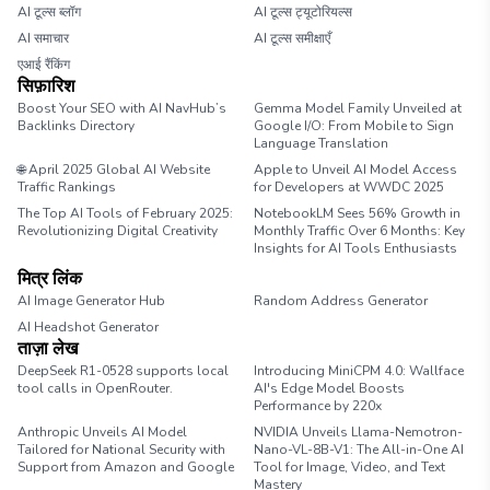
AI टूल्स ब्लॉग
AI टूल्स ट्यूटोरियल्स
AI समाचार
AI टूल्स समीक्षाएँ
एआई रैंकिंग
सिफ़ारिश
Boost Your SEO with AI NavHub’s
Gemma Model Family Unveiled at
Backlinks Directory
Google I/O: From Mobile to Sign
Language Translation
🌐 April 2025 Global AI Website
Apple to Unveil AI Model Access
Traffic Rankings
for Developers at WWDC 2025
The Top AI Tools of February 2025:
NotebookLM Sees 56% Growth in
Revolutionizing Digital Creativity
Monthly Traffic Over 6 Months: Key
Insights for AI Tools Enthusiasts
मित्र लिंक
AI Image Generator Hub
Random Address Generator
AI Headshot Generator
Marathon Pace Chart
ताज़ा लेख
DeepSeek R1-0528 supports local
Introducing MiniCPM 4.0: Wallface
tool calls in OpenRouter.
AI's Edge Model Boosts
Performance by 220x
Anthropic Unveils AI Model
NVIDIA Unveils Llama-Nemotron-
Tailored for National Security with
Nano-VL-8B-V1: The All-in-One AI
Support from Amazon and Google
Tool for Image, Video, and Text
Mastery