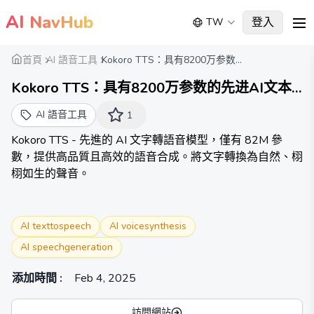
AI
NavHub
登入
TW
me
首頁
AI 語音工具
Kokoro TTS：具有8200万参数...
Kokoro TTS：具有8200万参数的先进AI文本
转语音模型
AI 語音工具
1
Kokoro TTS - 先進的 AI 文字轉語音模型，僅有 82M 參
數，提供高品質且高效的語音合成。將文字轉換為自然、栩
栩如生的聲音。
AI texttospeech
AI voicesynthesis
AI speechgeneration
添加時間
:
Feb 4, 2025
訪問網站