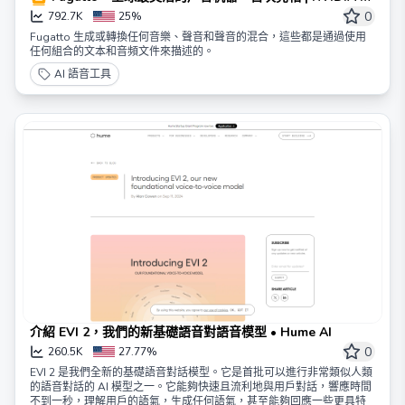
客
0
792.7K
25%
Fugatto 生成或轉換任何音樂、聲音和聲音的混合，這些都是通過使用
任何組合的文本和音頻文件來描述的。
AI 語音工具
介紹 EVI 2，我們的新基礎語音對語音模型 • Hume AI
0
260.5K
27.77%
EVI 2 是我們全新的基礎語音對話模型。它是首批可以進行非常類似人類
的語音對話的 AI 模型之一。它能夠快速且流利地與用戶對話，響應時間
不到一秒，理解用戶的語氣，生成任何語氣，甚至能夠回應一些更具特