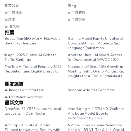
創業公司
Blog
AI工具博客
AI工具教程
AI新聞
AI工具評測
AI 排名榜
推薦
Boost Your SEO with AI NavHub’s
Gemma Model Family Unveiled at
Backlinks Directory
Google I/O: From Mobile to Sign
Language Translation
🌐 April 2025 Global AI Website
Apple to Unveil AI Model Access
Traffic Rankings
for Developers at WWDC 2025
The Top AI Tools of February 2025:
NotebookLM Sees 56% Growth in
Revolutionizing Digital Creativity
Monthly Traffic Over 6 Months: Key
Insights for AI Tools Enthusiasts
朋友連結
AI Image Generator Hub
Random Address Generator
AI Headshot Generator
Marathon Pace Chart
最新文章
DeepSeek R1-0528 supports local
Introducing MiniCPM 4.0: Wallface
tool calls in OpenRouter.
AI's Edge Model Boosts
Performance by 220x
Anthropic Unveils AI Model
NVIDIA Unveils Llama-Nemotron-
Tailored for National Security with
Nano-VL-8B-V1: The All-in-One AI