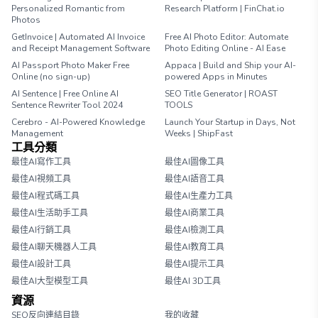
Personalized Romantic from
Research Platform | FinChat.io
Photos
GetInvoice | Automated AI Invoice
Free AI Photo Editor: Automate
and Receipt Management Software
Photo Editing Online - AI Ease
AI Passport Photo Maker Free
Appaca | Build and Ship your AI-
Online (no sign-up)
powered Apps in Minutes
AI Sentence | Free Online AI
SEO Title Generator | ROAST
Sentence Rewriter Tool 2024
TOOLS
Cerebro - AI-Powered Knowledge
Launch Your Startup in Days, Not
Management
Weeks | ShipFast
工具分類
最佳AI寫作工具
最佳AI圖像工具
最佳AI視頻工具
最佳AI語音工具
最佳AI程式碼工具
最佳AI生產力工具
最佳AI生活助手工具
最佳AI商業工具
最佳AI行銷工具
最佳AI檢測工具
最佳AI聊天機器人工具
最佳AI教育工具
最佳AI設計工具
最佳AI提示工具
最佳AI大型模型工具
最佳AI 3D工具
資源
SEO反向連結目錄
我的收藏