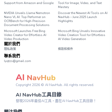
Support from Amazon and Google
Tool for Image, Video, and Text
Mastery
NVIDIA Unveils Llama Nemotron
Discover the Newest AI Tools on AI
Nano VL AI: Top Performer on
NavHub – June 2025 Launch
OCRBench for High-Precision
Highlights
Document Processing Solutions
Microsoft Launches Free Bing
Microsoft Bing Unveils Innovative
Video Creator for Effortless AI
Video Creation Tool for Effortless
Video Production
AI Video Generation
關於我們
隱私政策
條款和條件
聯系我們
lyqtzs@gmail.com
AI
NavHub
Copyright
2026
© AI NavHub. All rights reserved.
AI NavHub工具目錄
發現2026年最佳AI工具，盡在AI NavHub工具目錄！