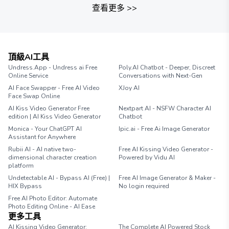
查看更多
>>
頂級AI工具
Undress.App - Undress ai Free
Poly.AI Chatbot - Deeper, Discreet
Online Service
Conversations with Next-Gen
AI Face Swapper - Free AI Video
XJoy AI
Face Swap Online
AI Kiss Video Generator Free
Nextpart AI - NSFW Character AI
edition | AI Kiss Video Generator
Chatbot
Monica - Your ChatGPT AI
Ipic.ai - Free Ai Image Generator
Assistant for Anywhere
Rubii AI - AI native two-
Free AI Kissing Video Generator -
dimensional character creation
Powered by Vidu AI
platform
Undetectable AI - Bypass AI (Free) |
Free AI Image Generator & Maker -
HIX Bypass
No login required
Free AI Photo Editor: Automate
Photo Editing Online - AI Ease
更多工具
AI Kissing Video Generator:
The Complete AI Powered Stock