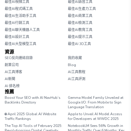
最佳AI視頻工具
最佳AI語音工具
最佳AI程式碼工具
最佳AI生產力工具
最佳AI生活助手工具
最佳AI商業工具
最佳AI行銷工具
最佳AI檢測工具
最佳AI聊天機器人工具
最佳AI教育工具
最佳AI設計工具
最佳AI提示工具
最佳AI大型模型工具
最佳AI 3D工具
資源
SEO反向連結目錄
我的收藏
創業公司
Blog
AI工具博客
AI工具教程
AI新聞
AI工具評測
AI 排名榜
推薦
Boost Your SEO with AI NavHub’s
Gemma Model Family Unveiled at
Backlinks Directory
Google I/O: From Mobile to Sign
Language Translation
🌐 April 2025 Global AI Website
Apple to Unveil AI Model Access
Traffic Rankings
for Developers at WWDC 2025
The Top AI Tools of February 2025:
NotebookLM Sees 56% Growth in
Revolutionizing Digital Creativity
Monthly Traffic Over 6 Months: Key