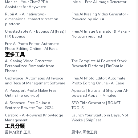
Monica - Your ChatGPT AI
Ipic.ai - Free Ai Image Generator
Assistant for Anywhere
Rubii AI - AI native two-
Free AI Kissing Video Generator -
dimensional character creation
Powered by Vidu AI
platform
Undetectable AI - Bypass AI (Free) |
Free AI Image Generator & Maker -
HIX Bypass
No login required
Free AI Photo Editor: Automate
Photo Editing Online - AI Ease
更多工具
AI Kissing Video Generator:
The Complete AI Powered Stock
Personalized Romantic from
Research Platform | FinChat.io
Photos
GetInvoice | Automated AI Invoice
Free AI Photo Editor: Automate
and Receipt Management Software
Photo Editing Online - AI Ease
AI Passport Photo Maker Free
Appaca | Build and Ship your AI-
Online (no sign-up)
powered Apps in Minutes
AI Sentence | Free Online AI
SEO Title Generator | ROAST
Sentence Rewriter Tool 2024
TOOLS
Cerebro - AI-Powered Knowledge
Launch Your Startup in Days, Not
Management
Weeks | ShipFast
工具分類
最佳AI寫作工具
最佳AI圖像工具