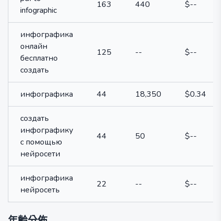
163
440
$--
infographic
инфографика
онлайн
125
--
$--
бесплатно
создать
инфографика
44
18,350
$0.34
создать
инфографику
44
50
$--
с помощью
нейросети
инфографика
22
--
$--
нейросеть
年齡分佈