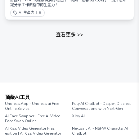
將圖片、PDF 或鏈接轉換為幻燈片、視頻、播客或社交帖子。提升您知
識分享工作流程中的生產力！
AI 生產力工具
查看更多
>>
頂級AI工具
Undress.App - Undress ai Free
Poly.AI Chatbot - Deeper, Discreet
Online Service
Conversations with Next-Gen
AI Face Swapper - Free AI Video
XJoy AI
Face Swap Online
AI Kiss Video Generator Free
Nextpart AI - NSFW Character AI
edition | AI Kiss Video Generator
Chatbot