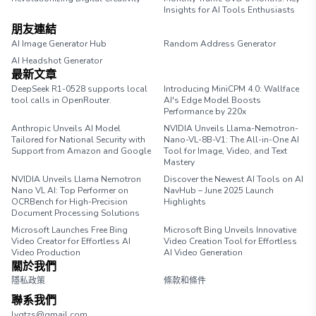
Insights for AI Tools Enthusiasts
朋友連結
AI Image Generator Hub
Random Address Generator
AI Headshot Generator
Marathon Pace Chart
最新文章
DeepSeek R1-0528 supports local
Introducing MiniCPM 4.0: Wallface
tool calls in OpenRouter.
AI's Edge Model Boosts
Performance by 220x
Anthropic Unveils AI Model
NVIDIA Unveils Llama-Nemotron-
Tailored for National Security with
Nano-VL-8B-V1: The All-in-One AI
Support from Amazon and Google
Tool for Image, Video, and Text
Mastery
NVIDIA Unveils Llama Nemotron
Discover the Newest AI Tools on AI
Nano VL AI: Top Performer on
NavHub – June 2025 Launch
OCRBench for High-Precision
Highlights
Document Processing Solutions
Microsoft Launches Free Bing
Microsoft Bing Unveils Innovative
Video Creator for Effortless AI
Video Creation Tool for Effortless
Video Production
AI Video Generation
關於我們
隱私政策
條款和條件
聯系我們
lyqtzs@gmail.com