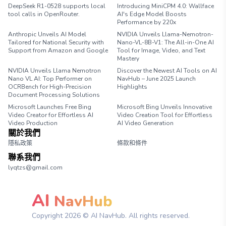
DeepSeek R1-0528 supports local
Introducing MiniCPM 4.0: Wallface
tool calls in OpenRouter.
AI's Edge Model Boosts
Performance by 220x
Anthropic Unveils AI Model
NVIDIA Unveils Llama-Nemotron-
Tailored for National Security with
Nano-VL-8B-V1: The All-in-One AI
Support from Amazon and Google
Tool for Image, Video, and Text
Mastery
NVIDIA Unveils Llama Nemotron
Discover the Newest AI Tools on AI
Nano VL AI: Top Performer on
NavHub – June 2025 Launch
OCRBench for High-Precision
Highlights
Document Processing Solutions
Microsoft Launches Free Bing
Microsoft Bing Unveils Innovative
Video Creator for Effortless AI
Video Creation Tool for Effortless
Video Production
AI Video Generation
關於我們
隱私政策
條款和條件
聯系我們
lyqtzs@gmail.com
AI
NavHub
Copyright
2026
© AI NavHub. All rights reserved.