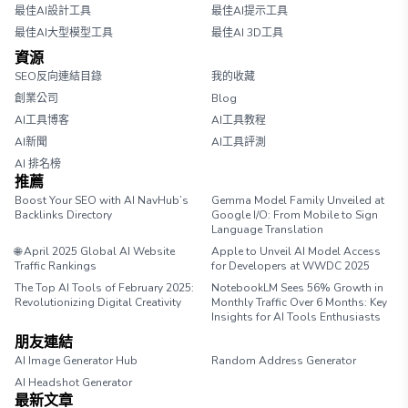
最佳AI設計工具
最佳AI提示工具
最佳AI大型模型工具
最佳AI 3D工具
資源
SEO反向連結目錄
我的收藏
創業公司
Blog
AI工具博客
AI工具教程
AI新聞
AI工具評測
AI 排名榜
推薦
Boost Your SEO with AI NavHub’s
Gemma Model Family Unveiled at
Backlinks Directory
Google I/O: From Mobile to Sign
Language Translation
🌐 April 2025 Global AI Website
Apple to Unveil AI Model Access
Traffic Rankings
for Developers at WWDC 2025
The Top AI Tools of February 2025:
NotebookLM Sees 56% Growth in
Revolutionizing Digital Creativity
Monthly Traffic Over 6 Months: Key
Insights for AI Tools Enthusiasts
朋友連結
AI Image Generator Hub
Random Address Generator
AI Headshot Generator
Marathon Pace Chart
最新文章