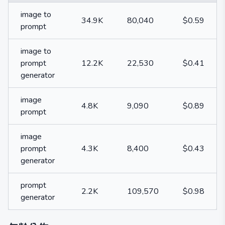
image to
34.9K
80,040
$0.59
prompt
image to
prompt
12.2K
22,530
$0.41
generator
image
4.8K
9,090
$0.89
prompt
image
prompt
4.3K
8,400
$0.43
generator
prompt
2.2K
109,570
$0.98
generator