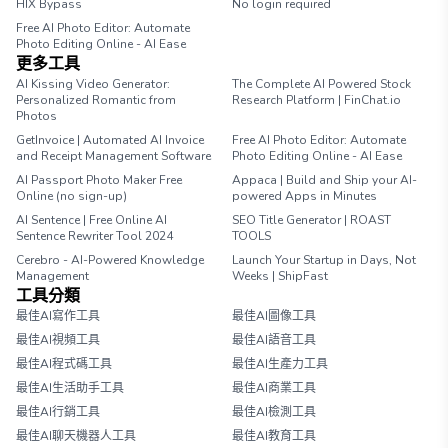
HIX Bypass
No login required
Free AI Photo Editor: Automate
Photo Editing Online - AI Ease
更多工具
AI Kissing Video Generator:
The Complete AI Powered Stock
Personalized Romantic from
Research Platform | FinChat.io
Photos
GetInvoice | Automated AI Invoice
Free AI Photo Editor: Automate
and Receipt Management Software
Photo Editing Online - AI Ease
AI Passport Photo Maker Free
Appaca | Build and Ship your AI-
Online (no sign-up)
powered Apps in Minutes
AI Sentence | Free Online AI
SEO Title Generator | ROAST
Sentence Rewriter Tool 2024
TOOLS
Cerebro - AI-Powered Knowledge
Launch Your Startup in Days, Not
Management
Weeks | ShipFast
工具分類
最佳AI寫作工具
最佳AI圖像工具
最佳AI視頻工具
最佳AI語音工具
最佳AI程式碼工具
最佳AI生產力工具
最佳AI生活助手工具
最佳AI商業工具
最佳AI行銷工具
最佳AI檢測工具
最佳AI聊天機器人工具
最佳AI教育工具