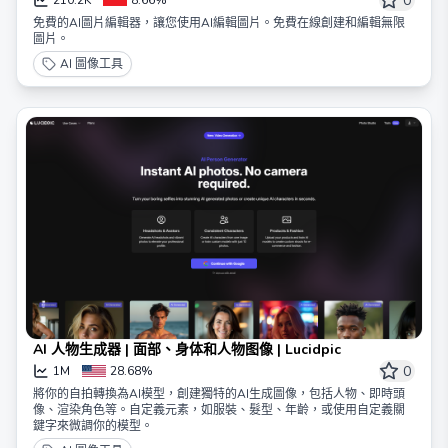
0
免費的AI圖片編輯器，讓您使用AI編輯圖片。免費在線創建和編輯無限
圖片。
AI 圖像工具
AI 人物生成器 | 面部、身体和人物图像 | Lucidpic
0
1M
28.68%
將你的自拍轉換為AI模型，創建獨特的AI生成圖像，包括人物、即時頭
像、渲染角色等。自定義元素，如服裝、髮型、年齡，或使用自定義關
鍵字來微調你的模型。