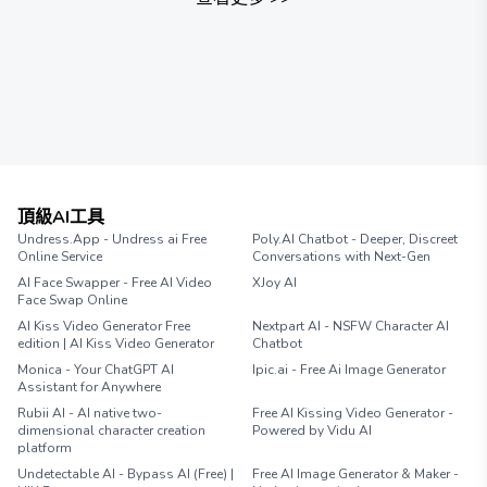
頂級AI工具
Undress.App - Undress ai Free
Poly.AI Chatbot - Deeper, Discreet
Online Service
Conversations with Next-Gen
AI Face Swapper - Free AI Video
XJoy AI
Face Swap Online
AI Kiss Video Generator Free
Nextpart AI - NSFW Character AI
edition | AI Kiss Video Generator
Chatbot
Monica - Your ChatGPT AI
Ipic.ai - Free Ai Image Generator
Assistant for Anywhere
Rubii AI - AI native two-
Free AI Kissing Video Generator -
dimensional character creation
Powered by Vidu AI
platform
Undetectable AI - Bypass AI (Free) |
Free AI Image Generator & Maker -