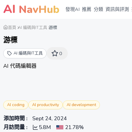
AI
NavHub
發現AI
推薦
分類
資訊與評測
首頁
AI 編碼與IT工具
游標
游標
AI 編碼與IT工具
0
AI 代碼編輯器
AI coding
AI productivity
AI development
添加時間
:
Sept 24, 2024
月訪問量
:
5.8M
21.78%