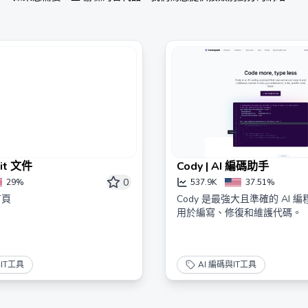
lit 文件
Cody | AI 編碼助手
0
29%
537.9K
37.51%
首頁
Cody 是最強大且準確的 AI 
用於編寫、修復和維護代碼。
與IT工具
AI 編碼與IT工具