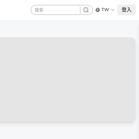
登入
TW
search