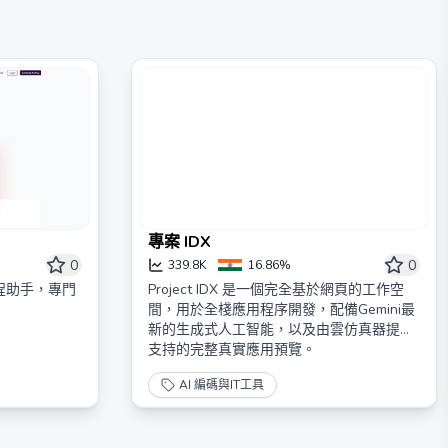
專案 IDX
0
0
339.8K
16.86%
Project IDX 是一個完全基於網頁的工作空
編程助手，專門
間，用於全棧應用程序開發，配備Gemini最
新的生成式人工智能，以及由雲仿真器提供
支持的完整真實應用預覽。
AI 編碼與IT工具