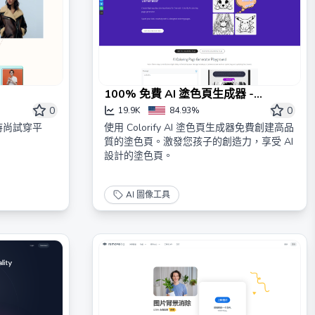
100% 免費 AI 塗色頁生成器 -
Colorify AI
0
0
19.9K
84.93%
擬時尚試穿平
使用 Colorify AI 塗色頁生成器免費創建高品
質的塗色頁。激發您孩子的創造力，享受 AI
設計的塗色頁。
AI 圖像工具