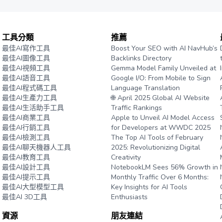
工具分類
推薦
最佳AI寫作工具
Boost Your SEO with AI NavHub’s
最佳AI圖像工具
Backlinks Directory
最佳AI視頻工具
Gemma Model Family Unveiled at
最佳AI語音工具
Google I/O: From Mobile to Sign
最佳AI程式碼工具
Language Translation
最佳AI生產力工具
🌐 April 2025 Global AI Website
最佳AI生活助手工具
Traffic Rankings
最佳AI商業工具
Apple to Unveil AI Model Access
最佳AI行銷工具
for Developers at WWDC 2025
最佳AI檢測工具
The Top AI Tools of February
最佳AI聊天機器人工具
2025: Revolutionizing Digital
最佳AI教育工具
Creativity
最佳AI設計工具
NotebookLM Sees 56% Growth in
最佳AI提示工具
Monthly Traffic Over 6 Months:
最佳AI大型模型工具
Key Insights for AI Tools
最佳AI 3D工具
Enthusiasts
資源
朋友連結