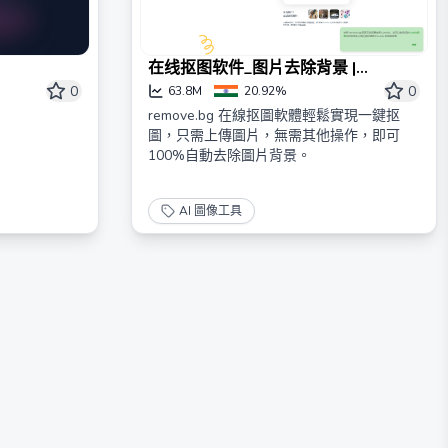
在线抠图软件_图片去除背景 |
remove.bg – remove.bg
0
0
63.8M
20.92%
remove.bg 在線抠圖軟體輕鬆實現一鍵抠
圖，只需上傳圖片，無需其他操作，即可
100%自動去除圖片背景。
AI 圖像工具