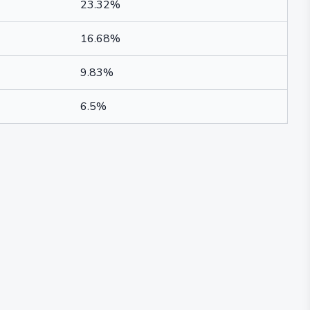
23.32%
16.68%
9.83%
6.5%