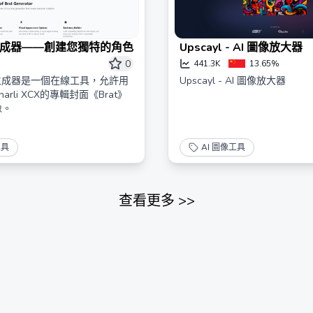
成器——創建您獨特的角色
Upscayl - AI 圖像放大器
0
441.3K
13.65%
t生成器是一個在線工具，允許用
Upscayl - AI 圖像放大器
rli XCX的專輯封面《Brat》
像。
工具
AI 圖像工具
查看更多
>>