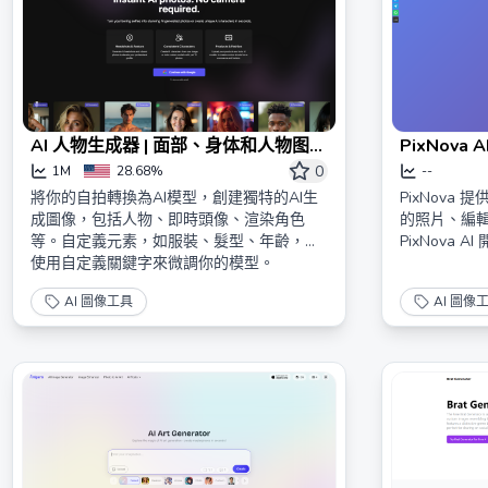
AI 人物生成器 | 面部、身体和人物图像
PixNov
| Lucidpic
和设计工具
0
1M
28.68%
--
將你的自拍轉換為AI模型，創建獨特的AI生
PixNova
成圖像，包括人物、即時頭像、渲染角色
的照片、編
等。自定義元素，如服裝、髮型、年齡，或
PixNova
使用自定義關鍵字來微調你的模型。
AI 圖像工具
AI 圖像