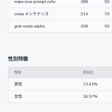
make love prompt nsfw
388
50
civitai メンテナンス
314
70
grok modo adulto
308
50
性別特徵
性別
百分比
男性
73.43%
女性
26.57%