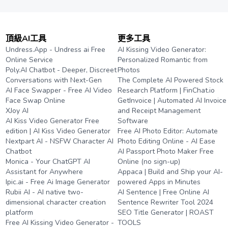
頂級AI工具
更多工具
Undress.App - Undress ai Free
AI Kissing Video Generator:
Online Service
Personalized Romantic from
Poly.AI Chatbot - Deeper, Discreet
Photos
Conversations with Next-Gen
The Complete AI Powered Stock
AI Face Swapper - Free AI Video
Research Platform | FinChat.io
Face Swap Online
GetInvoice | Automated AI Invoice
XJoy AI
and Receipt Management
AI Kiss Video Generator Free
Software
edition | AI Kiss Video Generator
Free AI Photo Editor: Automate
Nextpart AI - NSFW Character AI
Photo Editing Online - AI Ease
Chatbot
AI Passport Photo Maker Free
Monica - Your ChatGPT AI
Online (no sign-up)
Assistant for Anywhere
Appaca | Build and Ship your AI-
Ipic.ai - Free Ai Image Generator
powered Apps in Minutes
Rubii AI - AI native two-
AI Sentence | Free Online AI
dimensional character creation
Sentence Rewriter Tool 2024
platform
SEO Title Generator | ROAST
Free AI Kissing Video Generator -
TOOLS