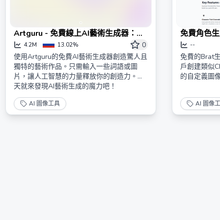
Artguru - 免費線上AI藝術生成器：從
免費角色生
文本和照片創建AI藝術
0
4.2M
13.02%
--
使用Artguru的免費AI藝術生成器創造驚人且
免費的Bra
獨特的藝術作品。只需輸入一些詞語或圖
戶創建類似Cha
片，讓人工智慧的力量釋放你的創造力。今
的自定義圖
天就來發現AI藝術生成的魔力吧！
AI 圖像工具
AI 圖像