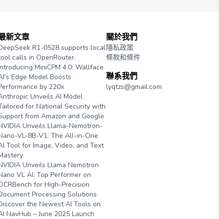
最新文章
關於我們
DeepSeek R1-0528 supports local
隱私政策
tool calls in OpenRouter.
條款和條件
Introducing MiniCPM 4.0: Wallface
聯系我們
AI's Edge Model Boosts
Performance by 220x
lyqtzs@gmail.com
Anthropic Unveils AI Model
Tailored for National Security with
Support from Amazon and Google
NVIDIA Unveils Llama-Nemotron-
Nano-VL-8B-V1: The All-in-One
AI Tool for Image, Video, and Text
Mastery
NVIDIA Unveils Llama Nemotron
Nano VL AI: Top Performer on
OCRBench for High-Precision
Document Processing Solutions
Discover the Newest AI Tools on
AI NavHub – June 2025 Launch