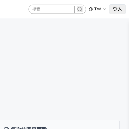
登入
TW
search