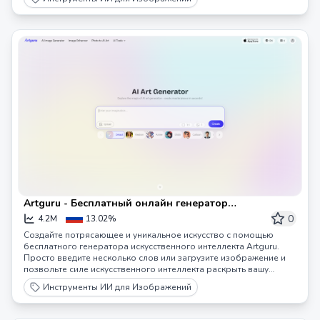
Artguru - Бесплатный онлайн генератор
искусственного интеллекта для создания искусства:
0
4.2M
13.02%
Создавайте искусство ИИ из текста и фотографий
Создайте потрясающее и уникальное искусство с помощью
бесплатного генератора искусственного интеллекта Artguru.
Просто введите несколько слов или загрузите изображение и
позвольте силе искусственного интеллекта раскрыть вашу
креативность. Откройте для себя магию генерации
Инструменты ИИ для Изображений
искусственного интеллекта уже сегодня!