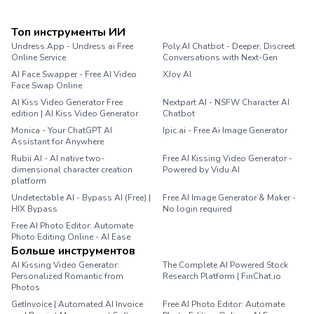
Топ инструменты ИИ
Undress.App - Undress ai Free
Poly.AI Chatbot - Deeper, Discreet
Online Service
Conversations with Next-Gen
AI Face Swapper - Free AI Video
XJoy AI
Face Swap Online
AI Kiss Video Generator Free
Nextpart AI - NSFW Character AI
edition | AI Kiss Video Generator
Chatbot
Monica - Your ChatGPT AI
Ipic.ai - Free Ai Image Generator
Assistant for Anywhere
Rubii AI - AI native two-
Free AI Kissing Video Generator -
dimensional character creation
Powered by Vidu AI
platform
Undetectable AI - Bypass AI (Free) |
Free AI Image Generator & Maker -
HIX Bypass
No login required
Free AI Photo Editor: Automate
Photo Editing Online - AI Ease
Больше инструментов
AI Kissing Video Generator:
The Complete AI Powered Stock
Personalized Romantic from
Research Platform | FinChat.io
Photos
GetInvoice | Automated AI Invoice
Free AI Photo Editor: Automate