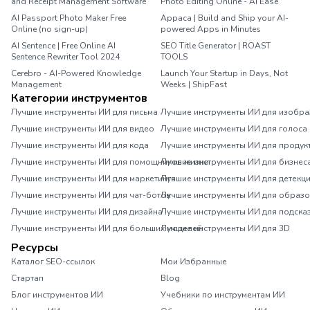
and Receipt Management Software
Photo Editing Online - AI Ease
AI Passport Photo Maker Free
Appaca | Build and Ship your AI-
Online (no sign-up)
powered Apps in Minutes
AI Sentence | Free Online AI
SEO Title Generator | ROAST
Sentence Rewriter Tool 2024
TOOLS
Cerebro - AI-Powered Knowledge
Launch Your Startup in Days, Not
Management
Weeks | ShipFast
Категории инструментов
Лучшие инструменты ИИ для письма
Лучшие инструменты ИИ для изобр
Лучшие инструменты ИИ для видео
Лучшие инструменты ИИ для голоса
Лучшие инструменты ИИ для кода
Лучшие инструменты ИИ для продук
Лучшие инструменты ИИ для помощников жизни
Лучшие инструменты ИИ для бизнес
Лучшие инструменты ИИ для маркетинга
Лучшие инструменты ИИ для детекц
Лучшие инструменты ИИ для чат-ботов
Лучшие инструменты ИИ для образ
Лучшие инструменты ИИ для дизайна
Лучшие инструменты ИИ для подска
Лучшие инструменты ИИ для больших моделей
Лучшие инструменты ИИ для 3D
Ресурсы
Каталог SEO-ссылок
Мои Избранные
Стартап
Blog
Блог инструментов ИИ
Учебники по инструментам ИИ