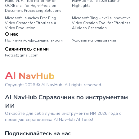
Nano VL AI: Top Performer on
NavHub – June 2025 Launch
OCRBench for High-Precision
Highlights
Document Processing Solutions
Microsoft Launches Free Bing
Microsoft Bing Unveils Innovative
Video Creator for Effortless AI
Video Creation Tool for Effortless
Video Production
AI Video Generation
О нас
Политика конфиденциальности
Условия использования
Свяжитесь с нами
lyqtzs@gmail.com
AI
NavHub
Copyright
2026
© AI NavHub. All rights reserved.
AI NavHub Справочник по инструментам
ИИ
Откройте для себя лучшие инструменты ИИ 2026 года с
помощью справочника AI NavHub AI Tools!
Подписывайтесь на нас