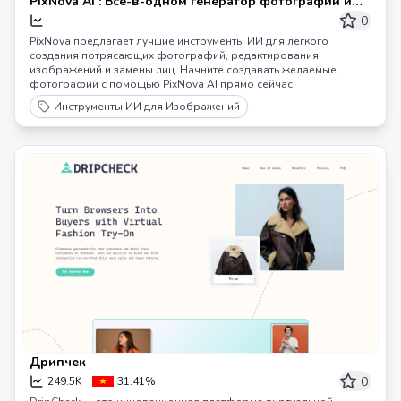
PixNova AI : Все-в-одном генератор фотографий и
инструмент дизайна на базе ИИ
0
--
PixNova предлагает лучшие инструменты ИИ для легкого
создания потрясающих фотографий, редактирования
изображений и замены лиц. Начните создавать желаемые
фотографии с помощью PixNova AI прямо сейчас!
Инструменты ИИ для Изображений
Дрипчек
0
249.5K
31.41%