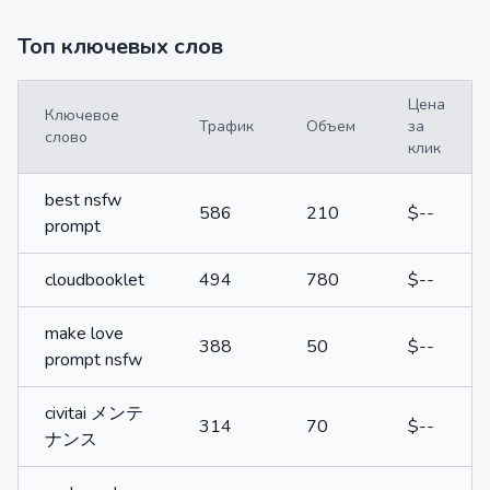
Топ ключевых слов
Цена
Ключевое
Трафик
Объем
за
слово
клик
best nsfw
586
210
$--
prompt
cloudbooklet
494
780
$--
make love
388
50
$--
prompt nsfw
civitai メンテ
314
70
$--
ナンス