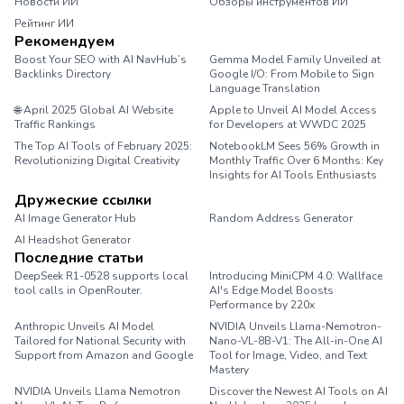
Новости ИИ
Обзоры инструментов ИИ
Рейтинг ИИ
Рекомендуем
Boost Your SEO with AI NavHub’s
Gemma Model Family Unveiled at
Backlinks Directory
Google I/O: From Mobile to Sign
Language Translation
🌐 April 2025 Global AI Website
Apple to Unveil AI Model Access
Traffic Rankings
for Developers at WWDC 2025
The Top AI Tools of February 2025:
NotebookLM Sees 56% Growth in
Revolutionizing Digital Creativity
Monthly Traffic Over 6 Months: Key
Insights for AI Tools Enthusiasts
Дружеские ссылки
AI Image Generator Hub
Random Address Generator
AI Headshot Generator
Marathon Pace Chart
Последние статьи
DeepSeek R1-0528 supports local
Introducing MiniCPM 4.0: Wallface
tool calls in OpenRouter.
AI's Edge Model Boosts
Performance by 220x
Anthropic Unveils AI Model
NVIDIA Unveils Llama-Nemotron-
Tailored for National Security with
Nano-VL-8B-V1: The All-in-One AI
Support from Amazon and Google
Tool for Image, Video, and Text
Mastery
NVIDIA Unveils Llama Nemotron
Discover the Newest AI Tools on AI