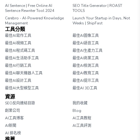
AI Sentence | Free Online AI
SEO Title Generator | ROAST
Sentence Rewriter Tool 2024
TOOLS
Cerebro - AI-Powered Knowledge
Launch Your Startup in Days, Not
Management
Weeks | ShipFast
工具分類
最佳AI寫作工具
最佳AI圖像工具
最佳AI視頻工具
最佳AI語音工具
最佳AI程式碼工具
最佳AI生產力工具
最佳AI生活助手工具
最佳AI商業工具
最佳AI行銷工具
最佳AI檢測工具
最佳AI聊天機器人工具
最佳AI教育工具
最佳AI設計工具
最佳AI提示工具
最佳AI大型模型工具
最佳AI 3D工具
資源
SEO反向連結目錄
我的收藏
創業公司
Blog
AI工具博客
AI工具教程
AI新聞
AI工具評測
AI 排名榜
推薦