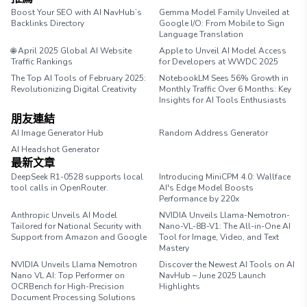
Boost Your SEO with AI NavHub’s
Gemma Model Family Unveiled at
Backlinks Directory
Google I/O: From Mobile to Sign
Language Translation
🌐 April 2025 Global AI Website
Apple to Unveil AI Model Access
Traffic Rankings
for Developers at WWDC 2025
The Top AI Tools of February 2025:
NotebookLM Sees 56% Growth in
Revolutionizing Digital Creativity
Monthly Traffic Over 6 Months: Key
Insights for AI Tools Enthusiasts
朋友連結
AI Image Generator Hub
Random Address Generator
AI Headshot Generator
Marathon Pace Chart
最新文章
DeepSeek R1-0528 supports local
Introducing MiniCPM 4.0: Wallface
tool calls in OpenRouter.
AI's Edge Model Boosts
Performance by 220x
Anthropic Unveils AI Model
NVIDIA Unveils Llama-Nemotron-
Tailored for National Security with
Nano-VL-8B-V1: The All-in-One AI
Support from Amazon and Google
Tool for Image, Video, and Text
Mastery
NVIDIA Unveils Llama Nemotron
Discover the Newest AI Tools on AI
Nano VL AI: Top Performer on
NavHub – June 2025 Launch
OCRBench for High-Precision
Highlights
Document Processing Solutions