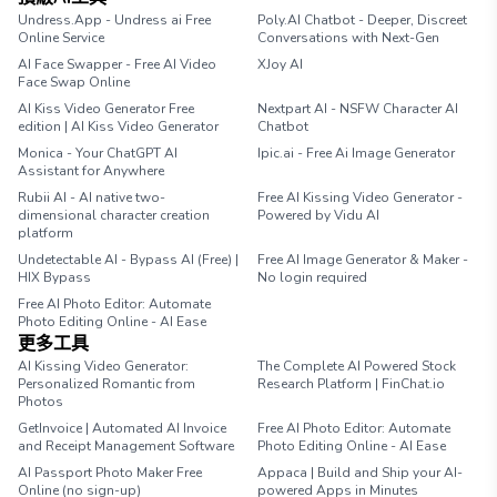
Undress.App - Undress ai Free
Poly.AI Chatbot - Deeper, Discreet
Online Service
Conversations with Next-Gen
AI Face Swapper - Free AI Video
XJoy AI
Face Swap Online
AI Kiss Video Generator Free
Nextpart AI - NSFW Character AI
edition | AI Kiss Video Generator
Chatbot
Monica - Your ChatGPT AI
Ipic.ai - Free Ai Image Generator
Assistant for Anywhere
Rubii AI - AI native two-
Free AI Kissing Video Generator -
dimensional character creation
Powered by Vidu AI
platform
Undetectable AI - Bypass AI (Free) |
Free AI Image Generator & Maker -
HIX Bypass
No login required
Free AI Photo Editor: Automate
Photo Editing Online - AI Ease
更多工具
AI Kissing Video Generator:
The Complete AI Powered Stock
Personalized Romantic from
Research Platform | FinChat.io
Photos
GetInvoice | Automated AI Invoice
Free AI Photo Editor: Automate
and Receipt Management Software
Photo Editing Online - AI Ease
AI Passport Photo Maker Free
Appaca | Build and Ship your AI-
Online (no sign-up)
powered Apps in Minutes