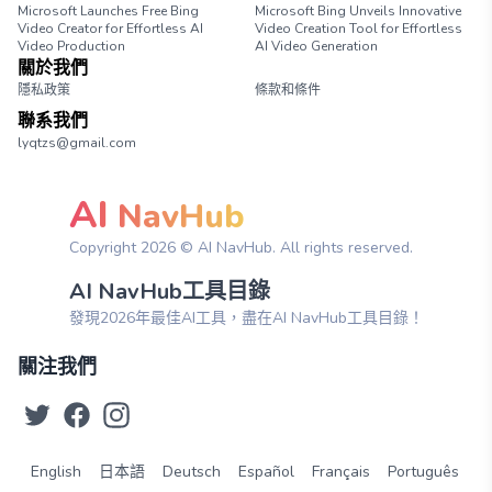
Microsoft Launches Free Bing
Microsoft Bing Unveils Innovative
Video Creator for Effortless AI
Video Creation Tool for Effortless
Video Production
AI Video Generation
關於我們
隱私政策
條款和條件
聯系我們
lyqtzs@gmail.com
AI
NavHub
Copyright
2026
© AI NavHub. All rights reserved.
AI NavHub工具目錄
發現2026年最佳AI工具，盡在AI NavHub工具目錄！
關注我們
English
日本語
Deutsch
Español
Français
Português