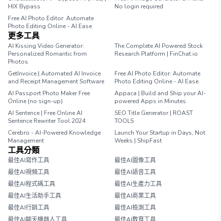
HIX Bypass
No login required
Free AI Photo Editor: Automate
Photo Editing Online - AI Ease
更多工具
AI Kissing Video Generator:
The Complete AI Powered Stock
Personalized Romantic from
Research Platform | FinChat.io
Photos
GetInvoice | Automated AI Invoice
Free AI Photo Editor: Automate
and Receipt Management Software
Photo Editing Online - AI Ease
AI Passport Photo Maker Free
Appaca | Build and Ship your AI-
Online (no sign-up)
powered Apps in Minutes
AI Sentence | Free Online AI
SEO Title Generator | ROAST
Sentence Rewriter Tool 2024
TOOLS
Cerebro - AI-Powered Knowledge
Launch Your Startup in Days, Not
Management
Weeks | ShipFast
工具分類
最佳AI寫作工具
最佳AI圖像工具
最佳AI視頻工具
最佳AI語音工具
最佳AI程式碼工具
最佳AI生產力工具
最佳AI生活助手工具
最佳AI商業工具
最佳AI行銷工具
最佳AI檢測工具
最佳AI聊天機器人工具
最佳AI教育工具