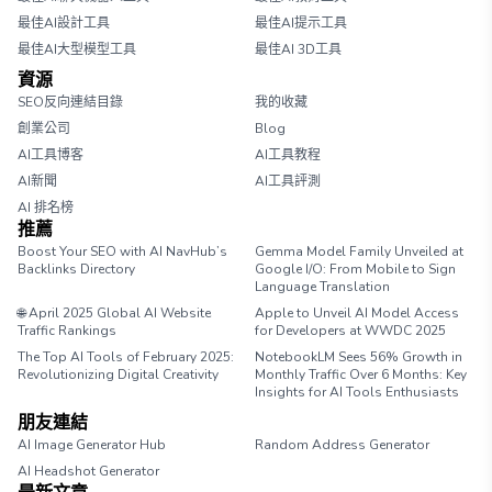
最佳AI設計工具
最佳AI提示工具
最佳AI大型模型工具
最佳AI 3D工具
資源
SEO反向連結目錄
我的收藏
創業公司
Blog
AI工具博客
AI工具教程
AI新聞
AI工具評測
AI 排名榜
推薦
Boost Your SEO with AI NavHub’s
Gemma Model Family Unveiled at
Backlinks Directory
Google I/O: From Mobile to Sign
Language Translation
🌐 April 2025 Global AI Website
Apple to Unveil AI Model Access
Traffic Rankings
for Developers at WWDC 2025
The Top AI Tools of February 2025:
NotebookLM Sees 56% Growth in
Revolutionizing Digital Creativity
Monthly Traffic Over 6 Months: Key
Insights for AI Tools Enthusiasts
朋友連結
AI Image Generator Hub
Random Address Generator
AI Headshot Generator
Marathon Pace Chart