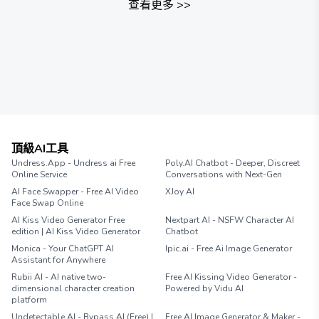
查看更多
>>
頂級AI工具
Undress.App - Undress ai Free
Poly.AI Chatbot - Deeper, Discreet
Online Service
Conversations with Next-Gen
AI Face Swapper - Free AI Video
XJoy AI
Face Swap Online
AI Kiss Video Generator Free
Nextpart AI - NSFW Character AI
edition | AI Kiss Video Generator
Chatbot
Monica - Your ChatGPT AI
Ipic.ai - Free Ai Image Generator
Assistant for Anywhere
Rubii AI - AI native two-
Free AI Kissing Video Generator -
dimensional character creation
Powered by Vidu AI
platform
Undetectable AI - Bypass AI (Free) |
Free AI Image Generator & Maker -