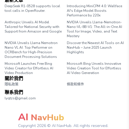
最新文章
DeepSeek R1-0528 supports local
Introducing MiniCPM 4.0: Wallface
tool calls in OpenRouter.
AI's Edge Model Boosts
Performance by 220x
Anthropic Unveils AI Model
NVIDIA Unveils Llama-Nemotron-
Tailored for National Security with
Nano-VL-8B-V1: The All-in-One AI
Support from Amazon and Google
Tool for Image, Video, and Text
Mastery
NVIDIA Unveils Llama Nemotron
Discover the Newest AI Tools on AI
Nano VL AI: Top Performer on
NavHub – June 2025 Launch
OCRBench for High-Precision
Highlights
Document Processing Solutions
Microsoft Launches Free Bing
Microsoft Bing Unveils Innovative
Video Creator for Effortless AI
Video Creation Tool for Effortless
Video Production
AI Video Generation
關於我們
隱私政策
條款和條件
聯系我們
lyqtzs@gmail.com
AI
NavHub
Copyright
2026
© AI NavHub. All rights reserved.