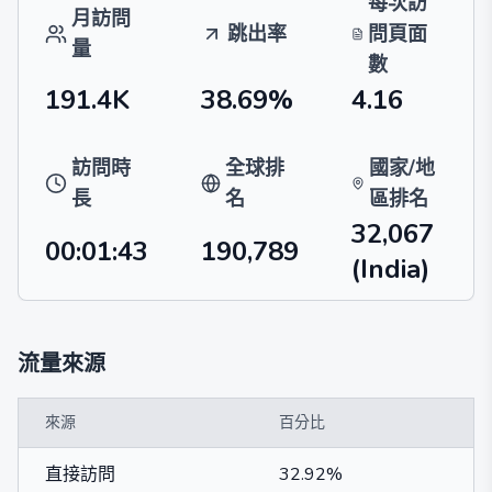
每次訪
月訪問
跳出率
問頁面
量
數
191.4K
38.69%
4.16
訪問時
全球排
國家/地
長
名
區排名
32,067
00:01:43
190,789
(India)
流量來源
來源
百分比
直接訪問
32.92%