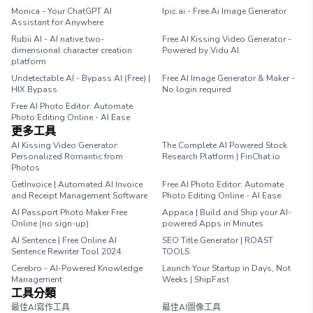
Monica - Your ChatGPT AI
Ipic.ai - Free Ai Image Generator
Assistant for Anywhere
Rubii AI - AI native two-
Free AI Kissing Video Generator -
dimensional character creation
Powered by Vidu AI
platform
Undetectable AI - Bypass AI (Free) |
Free AI Image Generator & Maker -
HIX Bypass
No login required
Free AI Photo Editor: Automate
Photo Editing Online - AI Ease
更多工具
AI Kissing Video Generator:
The Complete AI Powered Stock
Personalized Romantic from
Research Platform | FinChat.io
Photos
GetInvoice | Automated AI Invoice
Free AI Photo Editor: Automate
and Receipt Management Software
Photo Editing Online - AI Ease
AI Passport Photo Maker Free
Appaca | Build and Ship your AI-
Online (no sign-up)
powered Apps in Minutes
AI Sentence | Free Online AI
SEO Title Generator | ROAST
Sentence Rewriter Tool 2024
TOOLS
Cerebro - AI-Powered Knowledge
Launch Your Startup in Days, Not
Management
Weeks | ShipFast
工具分類
最佳AI寫作工具
最佳AI圖像工具