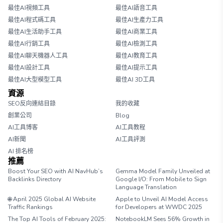
最佳AI視頻工具
最佳AI語音工具
最佳AI程式碼工具
最佳AI生產力工具
最佳AI生活助手工具
最佳AI商業工具
最佳AI行銷工具
最佳AI檢測工具
最佳AI聊天機器人工具
最佳AI教育工具
最佳AI設計工具
最佳AI提示工具
最佳AI大型模型工具
最佳AI 3D工具
資源
SEO反向連結目錄
我的收藏
創業公司
Blog
AI工具博客
AI工具教程
AI新聞
AI工具評測
AI 排名榜
推薦
Boost Your SEO with AI NavHub’s
Gemma Model Family Unveiled at
Backlinks Directory
Google I/O: From Mobile to Sign
Language Translation
🌐 April 2025 Global AI Website
Apple to Unveil AI Model Access
Traffic Rankings
for Developers at WWDC 2025
The Top AI Tools of February 2025:
NotebookLM Sees 56% Growth in