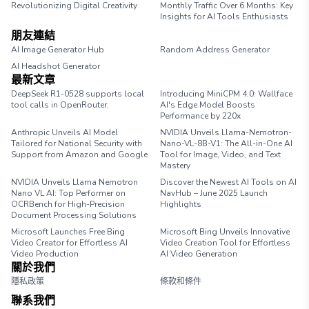
Revolutionizing Digital Creativity
Monthly Traffic Over 6 Months: Key
Insights for AI Tools Enthusiasts
朋友連結
AI Image Generator Hub
Random Address Generator
AI Headshot Generator
Marathon Pace Chart
最新文章
DeepSeek R1-0528 supports local
Introducing MiniCPM 4.0: Wallface
tool calls in OpenRouter.
AI's Edge Model Boosts
Performance by 220x
Anthropic Unveils AI Model
NVIDIA Unveils Llama-Nemotron-
Tailored for National Security with
Nano-VL-8B-V1: The All-in-One AI
Support from Amazon and Google
Tool for Image, Video, and Text
Mastery
NVIDIA Unveils Llama Nemotron
Discover the Newest AI Tools on AI
Nano VL AI: Top Performer on
NavHub – June 2025 Launch
OCRBench for High-Precision
Highlights
Document Processing Solutions
Microsoft Launches Free Bing
Microsoft Bing Unveils Innovative
Video Creator for Effortless AI
Video Creation Tool for Effortless
Video Production
AI Video Generation
關於我們
隱私政策
條款和條件
聯系我們