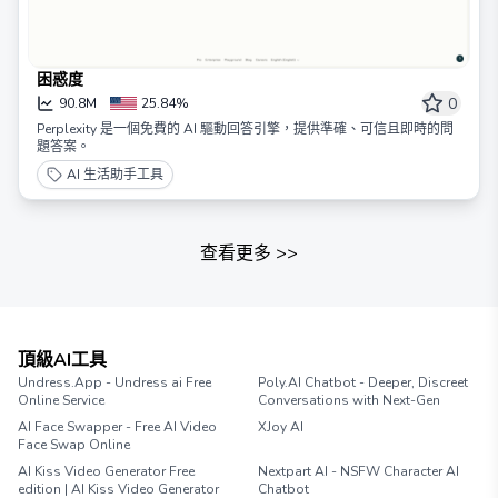
困惑度
0
90.8M
25.84%
Perplexity 是一個免費的 AI 驅動回答引擎，提供準確、可信且即時的問
題答案。
AI 生活助手工具
查看更多
>>
頂級AI工具
Undress.App - Undress ai Free
Poly.AI Chatbot - Deeper, Discreet
Online Service
Conversations with Next-Gen
AI Face Swapper - Free AI Video
XJoy AI
Face Swap Online
AI Kiss Video Generator Free
Nextpart AI - NSFW Character AI
edition | AI Kiss Video Generator
Chatbot