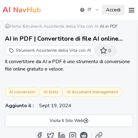
AI
NavHub
Accedi
IT
me
Home
Strumenti Assistente della Vita con AI
AI in PDF
AI in PDF | Convertitore di file AI online
gratuito
Strumenti Assistente della Vita con AI
0
Il convertitore da AI a PDF è uno strumento di conversione
file online gratuito e veloce.
AI conversion
AI tools
AI document management
Aggiunto il
:
Sept 19, 2024
Visita Il Sito Web