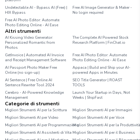
platform
Undetectable AI - Bypass AI (Free) |
Free AI Image Generator & Maker -
HIX Bypass
No login required
Free AI Photo Editor: Automate
Photo Editing Online - AI Ease
Altri strumenti
AI Kissing Video Generator:
The Complete AI Powered Stock
Personalized Romantic from
Research Platform | FinChat.io
Photos
GetInvoice | Automated AI Invoice
Free AI Photo Editor: Automate
and Receipt Management Software
Photo Editing Online - AI Ease
AI Passport Photo Maker Free
Appaca | Build and Ship your AI-
Online (no sign-up)
powered Apps in Minutes
AI Sentence | Free Online AI
SEO Title Generator | ROAST
Sentence Rewriter Tool 2024
TOOLS
Cerebro - AI-Powered Knowledge
Launch Your Startup in Days, Not
Management
Weeks | ShipFast
Categorie di strumenti
Migliori Strumenti AI per la Scrittura
Migliori Strumenti AI per Immagini
Migliori Strumenti AI per Video
Migliori Strumenti AI per Voce
Migliori Strumenti AI per Programmazione
Migliori Strumenti AI per la Produttivit
Migliori Strumenti AI Assistenti di Vita
Migliori Strumenti AI per il Business