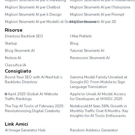
Migliori Strumenti AI per il Marketing
Migliori Strumenti AI per il Rilevament
Migliori Strumenti AI per Chatbot
Migliori Strumenti AI per l'Istruzione
Migliori Strumenti AI per il Design
Migliori Strumenti AI per Prompt
Migliori Strumenti AI per Modelli di Grandi Dimensioni
Migliori Strumenti AI per 3D
Risorse
Directory Backlink SEO
I Miei Preferiti
Startup
Blog
Blog Strumenti AI
Tutorial Strumenti AI
Notizie AI
Recensioni Strumenti AI
Classifica IA
Consigliato
Boost Your SEO with AI NavHub’s
Gemma Model Family Unveiled at
Backlinks Directory
Google I/O: From Mobile to Sign
Language Translation
🌐 April 2025 Global AI Website
Apple to Unveil AI Model Access
Traffic Rankings
for Developers at WWDC 2025
The Top AI Tools of February 2025:
NotebookLM Sees 56% Growth in
Revolutionizing Digital Creativity
Monthly Traffic Over 6 Months: Key
Insights for AI Tools Enthusiasts
Link Amici
AI Image Generator Hub
Random Address Generator