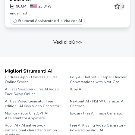
0
90.8M
25.84%
undefined
Strumenti Assistente della Vita con AI
Vedi di più
>>
Migliori Strumenti AI
Undress.App - Undress ai Free
Poly.AI Chatbot - Deeper, Discreet
Online Service
Conversations with Next-Gen
AI Face Swapper - Free AI Video
XJoy AI
Face Swap Online
AI Kiss Video Generator Free
Nextpart AI - NSFW Character AI
edition | AI Kiss Video Generator
Chatbot
Monica - Your ChatGPT AI
Ipic.ai - Free Ai Image Generator
Assistant for Anywhere
Rubii AI - AI native two-
Free AI Kissing Video Generator -
dimensional character creation
Powered by Vidu AI