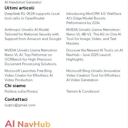
AI Headshot Generator
Marathon Pace Chart
Ultimi articoli
DeepSeek R1-0528 supports local
Introducing MiniCPM 4.0: Wallface
tool calls in OpenRouter.
AI's Edge Model Boosts
Performance by 220x
Anthropic Unveils AI Model
NVIDIA Unveils Llama-Nemotron-
Tailored for National Security with
Nano-VL-8B-V1: The All-in-One AI
Support from Amazon and Google
Tool for Image, Video, and Text
Mastery
NVIDIA Unveils Llama Nemotron
Discover the Newest AI Tools on AI
Nano VL AI: Top Performer on
NavHub – June 2025 Launch
OCRBench for High-Precision
Highlights
Document Processing Solutions
Microsoft Launches Free Bing
Microsoft Bing Unveils Innovative
Video Creator for Effortless AI
Video Creation Tool for Effortless
Video Production
AI Video Generation
Chi siamo
Politica sulla Privacy
Termini & Condizioni
Contattaci
lyqtzs@gmail.com
AI
NavHub