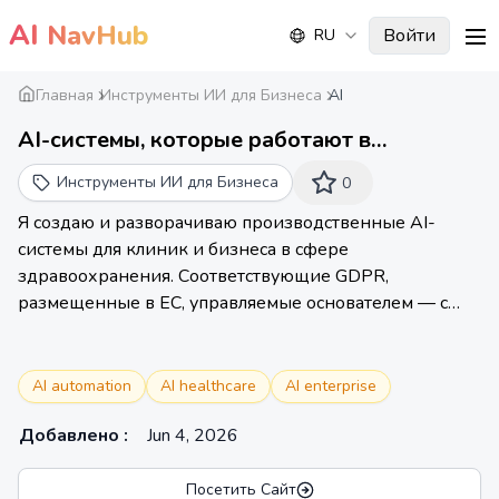
AI
NavHub
Войти
RU
me
Главная
Инструменты ИИ для Бизнеса
AI
AI-системы, которые работают в
производстве | Умственный импульс
Инструменты ИИ для Бизнеса
0
Я создаю и разворачиваю производственные AI-
системы для клиник и бизнеса в сфере
здравоохранения. Соответствующие GDPR,
размещенные в ЕС, управляемые основателем — с
опытом работы с корпоративными данными.
AI automation
AI healthcare
AI enterprise
Добавлено
:
Jun 4, 2026
Посетить Сайт