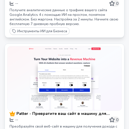
языком | Инсайты Google Analytics на основе ИИ
0
--
Получите аналитические данные о трафике вашего сайта
Google Analytics 4 с помощью ИИ на простом, понятном
английском. Без жаргона. Настройка за 2 минуты. Начните свою
бесплатную 7-дневную пробную версию.
Инструменты ИИ для Бизнеса
Patter - Превратите ваш сайт в машину для
заработка
0
--
Преобразуйте свой веб-сайт в машину для получения дохода с