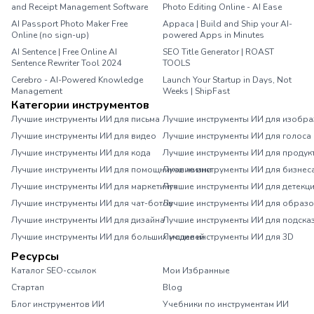
and Receipt Management Software
Photo Editing Online - AI Ease
AI Passport Photo Maker Free
Appaca | Build and Ship your AI-
Online (no sign-up)
powered Apps in Minutes
AI Sentence | Free Online AI
SEO Title Generator | ROAST
Sentence Rewriter Tool 2024
TOOLS
Cerebro - AI-Powered Knowledge
Launch Your Startup in Days, Not
Management
Weeks | ShipFast
Категории инструментов
Лучшие инструменты ИИ для письма
Лучшие инструменты ИИ для изобр
Лучшие инструменты ИИ для видео
Лучшие инструменты ИИ для голоса
Лучшие инструменты ИИ для кода
Лучшие инструменты ИИ для продук
Лучшие инструменты ИИ для помощников жизни
Лучшие инструменты ИИ для бизнес
Лучшие инструменты ИИ для маркетинга
Лучшие инструменты ИИ для детекц
Лучшие инструменты ИИ для чат-ботов
Лучшие инструменты ИИ для образ
Лучшие инструменты ИИ для дизайна
Лучшие инструменты ИИ для подска
Лучшие инструменты ИИ для больших моделей
Лучшие инструменты ИИ для 3D
Ресурсы
Каталог SEO-ссылок
Мои Избранные
Стартап
Blog
Блог инструментов ИИ
Учебники по инструментам ИИ