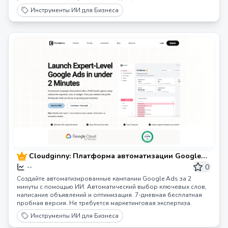
Инструменты ИИ для Бизнеса
Cloudginny: Платформа автоматизации Google
Ads на базе ИИ
0
--
Создайте автоматизированные кампании Google Ads за 2
минуты с помощью ИИ. Автоматический выбор ключевых слов,
написание объявлений и оптимизация. 7-дневная бесплатная
пробная версия. Не требуется маркетинговая экспертиза.
Инструменты ИИ для Бизнеса