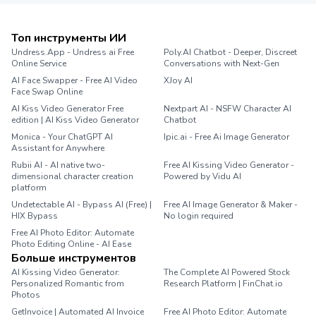
Топ инструменты ИИ
Undress.App - Undress ai Free
Poly.AI Chatbot - Deeper, Discreet
Online Service
Conversations with Next-Gen
AI Face Swapper - Free AI Video
XJoy AI
Face Swap Online
AI Kiss Video Generator Free
Nextpart AI - NSFW Character AI
edition | AI Kiss Video Generator
Chatbot
Monica - Your ChatGPT AI
Ipic.ai - Free Ai Image Generator
Assistant for Anywhere
Rubii AI - AI native two-
Free AI Kissing Video Generator -
dimensional character creation
Powered by Vidu AI
platform
Undetectable AI - Bypass AI (Free) |
Free AI Image Generator & Maker -
HIX Bypass
No login required
Free AI Photo Editor: Automate
Photo Editing Online - AI Ease
Больше инструментов
AI Kissing Video Generator:
The Complete AI Powered Stock
Personalized Romantic from
Research Platform | FinChat.io
Photos
GetInvoice | Automated AI Invoice
Free AI Photo Editor: Automate