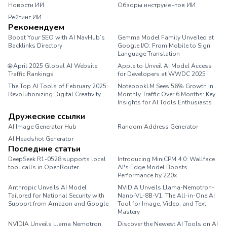
Новости ИИ
Обзоры инструментов ИИ
Рейтинг ИИ
Рекомендуем
Boost Your SEO with AI NavHub’s
Gemma Model Family Unveiled at
Backlinks Directory
Google I/O: From Mobile to Sign
Language Translation
🌐 April 2025 Global AI Website
Apple to Unveil AI Model Access
Traffic Rankings
for Developers at WWDC 2025
The Top AI Tools of February 2025:
NotebookLM Sees 56% Growth in
Revolutionizing Digital Creativity
Monthly Traffic Over 6 Months: Key
Insights for AI Tools Enthusiasts
Дружеские ссылки
AI Image Generator Hub
Random Address Generator
AI Headshot Generator
Marathon Pace Chart
Последние статьи
DeepSeek R1-0528 supports local
Introducing MiniCPM 4.0: Wallface
tool calls in OpenRouter.
AI's Edge Model Boosts
Performance by 220x
Anthropic Unveils AI Model
NVIDIA Unveils Llama-Nemotron-
Tailored for National Security with
Nano-VL-8B-V1: The All-in-One AI
Support from Amazon and Google
Tool for Image, Video, and Text
Mastery
NVIDIA Unveils Llama Nemotron
Discover the Newest AI Tools on AI