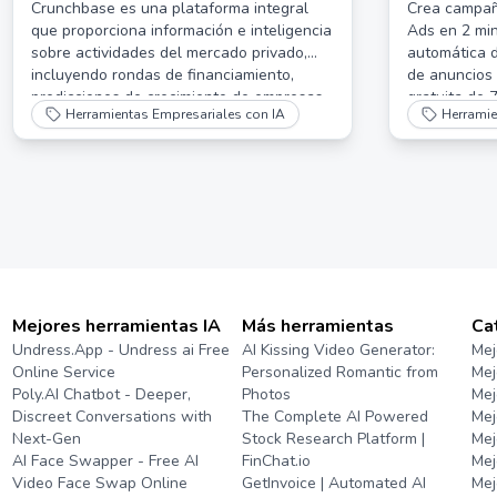
Google
Crunchbase es una plataforma integral
Crea campañ
que proporciona información e inteligencia
Ads en 2 min
sobre actividades del mercado privado,
automática d
incluyendo rondas de financiamiento,
de anuncios 
predicciones de crecimiento de empresas
gratuita de 
Herramientas Empresariales con IA
Herramie
y tendencias de la industria.
experiencia 
Mejores herramientas IA
Más herramientas
Ca
Undress.App - Undress ai Free
AI Kissing Video Generator:
Mej
Online Service
Personalized Romantic from
Mej
Poly.AI Chatbot - Deeper,
Photos
Mej
Discreet Conversations with
The Complete AI Powered
Mej
Next-Gen
Stock Research Platform |
Mej
AI Face Swapper - Free AI
FinChat.io
Mej
Video Face Swap Online
GetInvoice | Automated AI
Mej