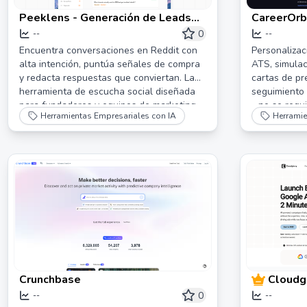
Peeklens - Generación de Leads
CareerOrbi
en Reddit y Escucha Social
Búsqueda
0
--
--
Encuentra conversaciones en Reddit con
Personalizac
alta intención, puntúa señales de compra
ATS, simulac
y redacta respuestas que conviertan. La
cartas de pr
herramienta de escucha social diseñada
seguimiento 
para fundadores y equipos de marketing.
- no se requi
Herramientas Empresariales con IA
Herramie
Crunchbase
Cloudgi
Automa
0
--
--