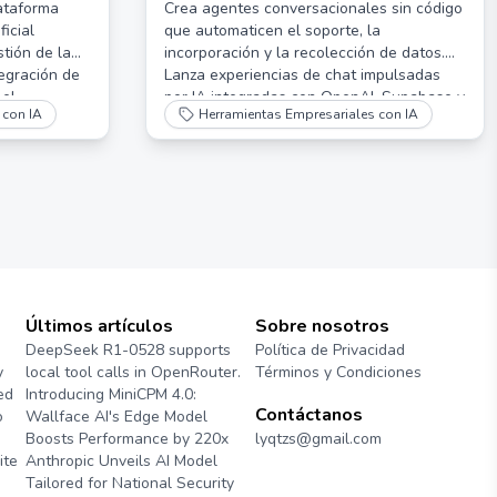
ataforma
Crea agentes conversacionales sin código
ficial
que automaticen el soporte, la
stión de la
incorporación y la recolección de datos.
tegración de
Lanza experiencias de chat impulsadas
 el
por IA integradas con OpenAI, Supabase y
 con IA
Herramientas Empresariales con IA
la gestión de
más.
oración del
Últimos artículos
Sobre nosotros
DeepSeek R1-0528 supports
Política de Privacidad
y
local tool calls in OpenRouter.
Términos y Condiciones
ed
Introducing MiniCPM 4.0:
Contáctanos
o
Wallface AI's Edge Model
Boosts Performance by 220x
lyqtzs@gmail.com
ite
Anthropic Unveils AI Model
Tailored for National Security