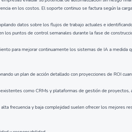
as empresas evaluar su potencial de automatización sin riesgo fina
ncia en los costos. El soporte continuo se factura según la carga
opilando datos sobre los flujos de trabajo actuales e identificando
en los puntos de control semanales durante la fase de construcció
miento para mejorar continuamente los sistemas de IA a medida q
onando un plan de acción detallado con proyecciones de ROI cuant
 existentes como CRMs y plataformas de gestión de proyectos, a
 alta frecuencia y baja complejidad suelen ofrecer los mejores r