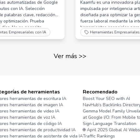
 Potenciada por IA
as automatizadas de Google
Kaamfu es una innovadora pl
utos con IA. Selección
impulsada por inteligencia arti
e palabras clave, redacción
diseñada para optimizar la ge
y optimización. Prueba
fuerza laboral mediante la in
7 días. No se necesita
herramientas esenciales para
ntas Empresariales con IA
Herramientas Empresariales
en marketing.
seguimiento del rendimiento, 
tareas y la mejora de la colab
equipo.
Ver más
>>
tegorías de herramientas
Recomendado
ores herramientas de escritura IA
Boost Your SEO with AI
ores herramientas de imagen IA
NavHub’s Backlinks Director
ores herramientas de video IA
Gemma Model Family Unveil
ores herramientas de voz IA
at Google I/O: From Mobile t
ores herramientas de código IA
Sign Language Translation
ores herramientas de productividad IA
🌐 April 2025 Global AI Webs
ores herramientas de asistente de vida IA
Traffic Rankings