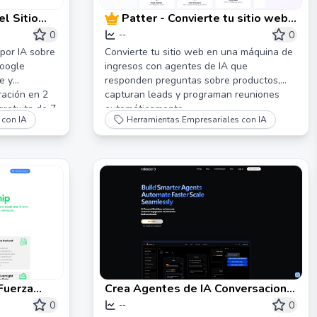
l Sitio
Patter - Convierte tu sitio web
érminos
en una máquina de ingresos
0
0
--
vas de
por IA sobre
Convierte tu sitio web en una máquina de
Google
ingresos con agentes de IA que
pulsadas
e y
responden preguntas sobre productos,
ración en 2
capturan leads y programan reuniones
ratuita de 7
automáticamente.
 con IA
Herramientas Empresariales con IA
Fuerza
Crea Agentes de IA Conversacional
Sin Código | Release0
0
0
--