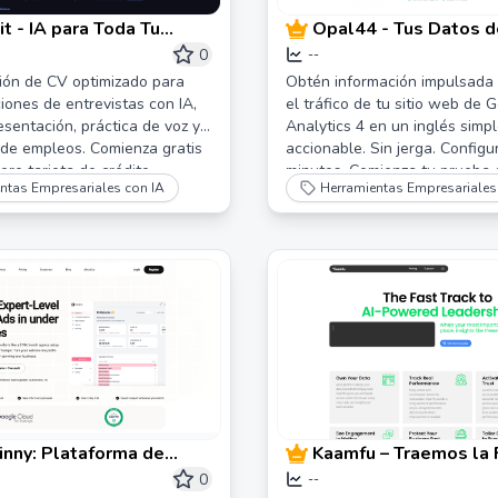
t - IA para Toda Tu
Opal44 - Tus Datos de
 de Empleo
Web Explicados en T
0
--
Sencillos | Perspecti
ión de CV optimizado para
Obtén información impulsada 
iones de entrevistas con IA,
el tráfico de tu sitio web de 
Google Analytics Im
esentación, práctica de voz y
Analytics 4 en un inglés simpl
por IA
de empleos. Comienza gratis
accionable. Sin jerga. Configu
ere tarjeta de crédito.
minutos. Comienza tu prueba g
ntas Empresariales con IA
Herramientas Empresariales
días.
nny: Plataforma de
Kaamfu – Traemos la 
tización de Anuncios de
Laboral
0
--